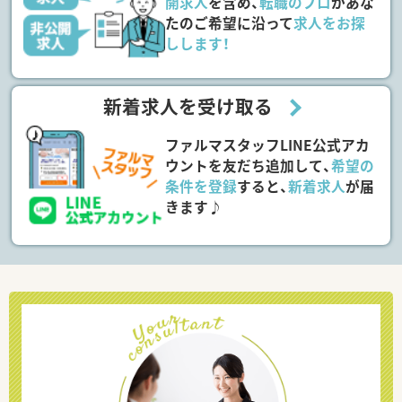
開求人
を含め、
転職のプロ
があな
たのご希望に沿って
求人をお探
しします！
新着求人を受け取る
ファルマスタッフLINE公式アカ
ウントを友だち追加して、
希望の
条件を登録
すると、
新着求人
が届
きます♪