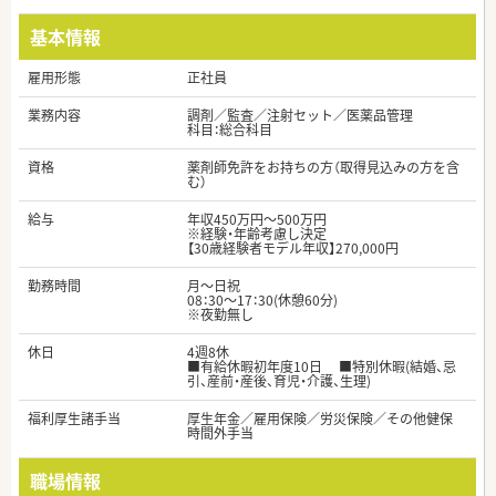
基本情報
雇用形態
正社員
業務内容
調剤／監査／注射セット／医薬品管理
科目：総合科目
資格
薬剤師免許をお持ちの方（取得見込みの方を含
む）
給与
年収450万円～500万円
※経験・年齢考慮し決定
【30歳経験者モデル年収】270,000円
勤務時間
月～日祝
08：30～17：30(休憩60分)
※夜勤無し
休日
4週8休
■有給休暇初年度10日 ■特別休暇(結婚、忌
引、産前・産後、育児・介護、生理)
福利厚生諸手当
厚生年金／雇用保険／労災保険／その他健保
時間外手当
職場情報