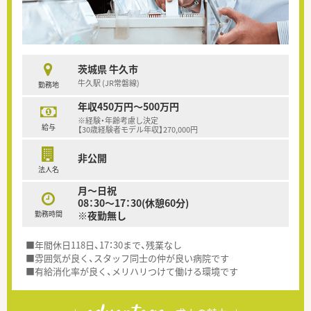
茨城県 牛久市
牛久駅 (JR常磐線)
勤務地
年収450万円～500万円
※経験・年齢考慮し決定
給与
【30歳経験者モデル年収】270,000円
非公開
法人名
月～日祝
08：30～17：30(休憩60分)
勤務時間
※夜勤無し
■年間休日118日、17：30まで、残業なし
■雰囲気が良く、スタッフ同士の仲が良い病院です
■有給消化率が良く、メリハリつけて働ける環境です