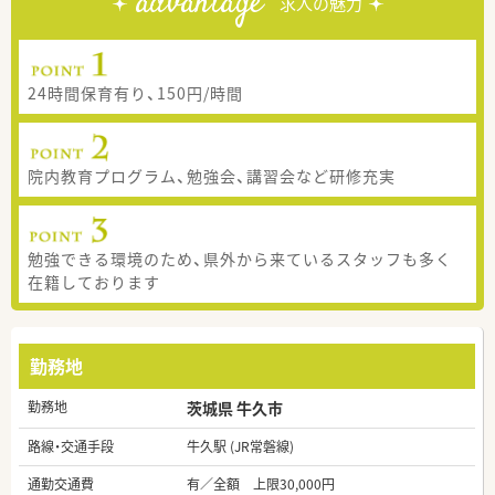
advantage
求人の魅力
24時間保育有り、150円/時間
院内教育プログラム、勉強会、講習会など研修充実
勉強できる環境のため、県外から来ているスタッフも多く
在籍しております
勤務地
勤務地
茨城県 牛久市
路線・交通手段
牛久駅 (JR常磐線)
通勤交通費
有／全額 上限30,000円