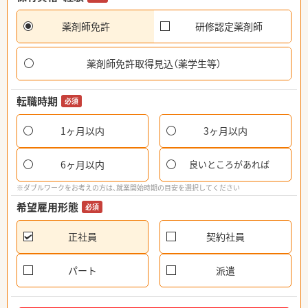
薬剤師免許
研修認定薬剤師
薬剤師免許取得見込（薬学生等）
転職時期
必須
1ヶ月以内
3ヶ月以内
6ヶ月以内
良いところがあれば
※ダブルワークをお考えの方は、就業開始時期の目安を選択してください
希望雇用形態
必須
正社員
契約社員
パート
派遣