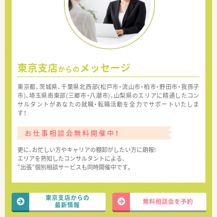
東京支店
メッセージ
からの
東京都、茨城県、千葉県北西部(松戸市・流山市・柏市・野田市・我孫子
市)、埼玉県南東部(三郷市・八潮市)、山梨県のエリアに精通したコン
サルタントがあなたの就職・転職活動を全力でサポートいたしま
す！
お仕事相談会無料開催中！
更に、お忙しい方やキャリアの棚卸がしたい方に朗報!
エリアを熟知したコンサルタントによる、
“出張”個別相談サービスも同時開催中です。
東京支店からの
無料相談会を予約
最新情報