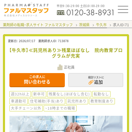
平日9：30-19：00 土日10：00-19：00
薬剤師の転職・求人サイト ファルマスタッフ
茨城県
牛久市
求人ID：71
更新日：
2026/07/17
薬剤師求人ID：
713878
【牛久市】≪託児所あり≫残業ほぼなし 院内教育プロ
グラムが充実
正社員
この求人に
検討リストに
問い合わせる
追加
週32h以上
新卒可
残業なし(ほぼなし含む)
転勤なし
車通勤可
住宅補助(手当)あり
託児所あり
教育制度あり
大手チェーン以外
~18時までの職場