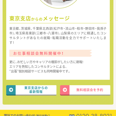
東京支店
メッセージ
からの
東京都、茨城県、千葉県北西部(松戸市・流山市・柏市・野田市・我孫子
市)、埼玉県南東部(三郷市・八潮市)、山梨県のエリアに精通したコン
サルタントがあなたの就職・転職活動を全力でサポートいたしま
す！
お仕事相談会無料開催中！
更に、お忙しい方やキャリアの棚卸がしたい方に朗報!
エリアを熟知したコンサルタントによる、
“出張”個別相談サービスも同時開催中です。
東京支店からの
無料相談会を予約
最新情報