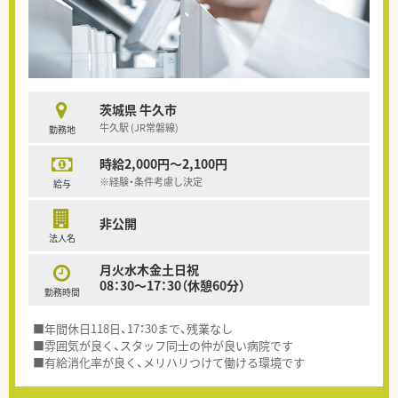
茨城県 牛久市
牛久駅 (JR常磐線)
勤務地
時給2,000円～2,100円
※経験・条件考慮し決定
給与
非公開
法人名
月火水木金土日祝
08：30～17：30（休憩60分）
勤務時間
■年間休日118日、17：30まで、残業なし
■雰囲気が良く、スタッフ同士の仲が良い病院です
■有給消化率が良く、メリハリつけて働ける環境です