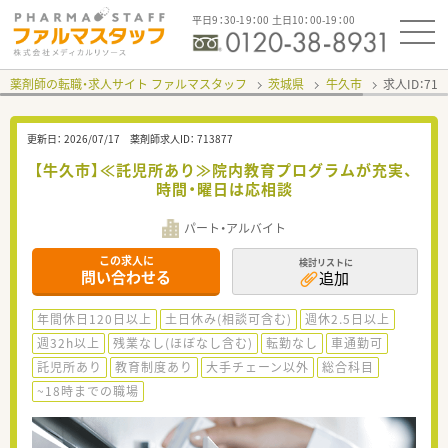
平日9：30-19：00 土日10：00-19：00
薬剤師の転職・求人サイト ファルマスタッフ
茨城県
牛久市
求人ID：71
更新日：
2026/07/17
薬剤師求人ID：
713877
【牛久市】≪託児所あり≫院内教育プログラムが充実、
時間・曜日は応相談
パート・アルバイト
この求人に
検討リストに
問い合わせる
追加
年間休日120日以上
土日休み(相談可含む)
週休2.5日以上
週32h以上
残業なし(ほぼなし含む)
転勤なし
車通勤可
託児所あり
教育制度あり
大手チェーン以外
総合科目
~18時までの職場