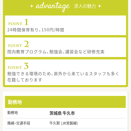
advantage
求人の魅力
24時間保育有り、150円/時間
院内教育プログラム、勉強会、講習会など研修充実
勉強できる環境のため、県外から来ているスタッフも多く
在籍しております
勤務地
勤務地
茨城県 牛久市
路線・交通手段
牛久駅 (JR常磐線)