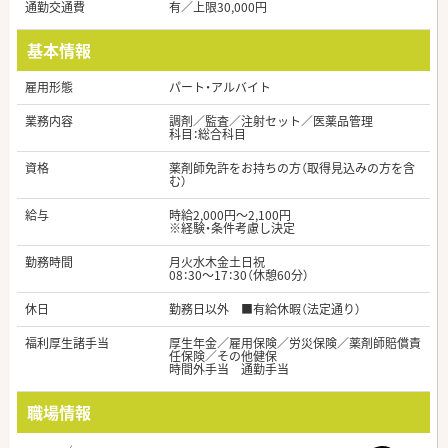
通勤交通費
有／上限30,000円
基本情報
雇用形態
パート・アルバイト
業務内容
調剤／監査／注射セット／医薬品管理
科目：総合科目
資格
薬剤師免許をお持ちの方（取得見込みの方を含
む）
給与
時給2,000円～2,100円
※経験・条件考慮し決定
勤務時間
月火水木金土日祝
08：30～17：30（休憩60分）
休日
勤務日以外 ■有給休暇（法定通り）
福利厚生諸手当
厚生年金／雇用保険／労災保険／薬剤師賠償責
任保険／その他健保
時間外手当 通勤手当
職場情報