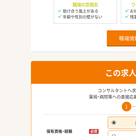
職場の雰囲気
ワ
助け合う風土がある
お
年齢や性別の壁がない
残
職場情
この求
コンサルタントへ求
薬局・病院等への直接応
1
保有資格・経験
必須