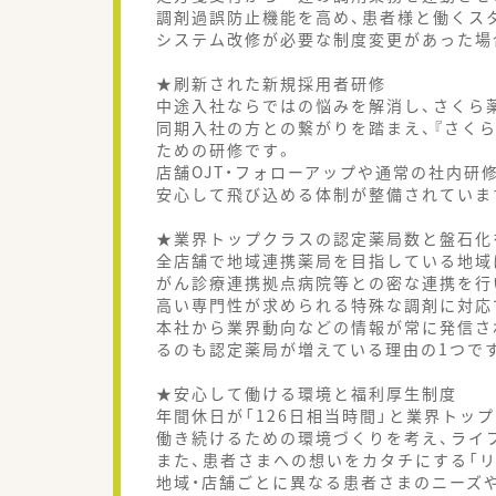
調剤過誤防止機能を高め、患者様と働くス
システム改修が必要な制度変更があった場
★刷新された新規採用者研修
中途入社ならではの悩みを解消し、さくら
同期入社の方との繋がりを踏まえ、『さく
ための研修です。
店舗OJT・フォローアップや通常の社内研
安心して飛び込める体制が整備されていま
★業界トップクラスの認定薬局数と盤石化
全店舗で地域連携薬局を目指している地域
がん診療連携拠点病院等との密な連携を行
高い専門性が求められる特殊な調剤に対応
本社から業界動向などの情報が常に発信さ
るのも認定薬局が増えている理由の1つで
★安心して働ける環境と福利厚生制度
年間休日が「126日相当時間」と業界トッ
働き続けるための環境づくりを考え、ライ
また、患者さまへの想いをカタチにする「リ
地域・店舗ごとに異なる患者さまのニーズ