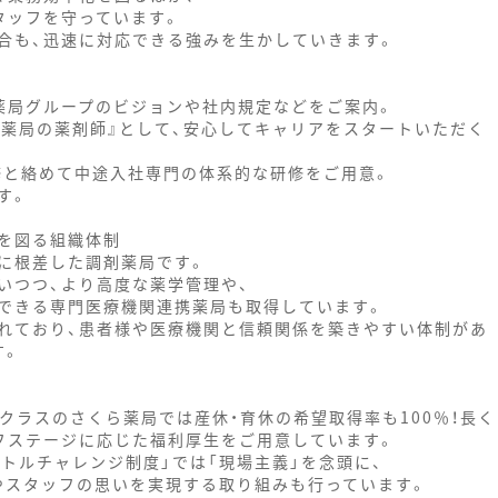
タッフを守っています。
合も、迅速に対応できる強みを生かしていきます。
薬局グループのビジョンや社内規定などをご案内。
ら薬局の薬剤師』として、安心してキャリアをスタートいただく
修と絡めて中途入社専門の体系的な研修をご用意。
す。
を図る組織体制
に根差した調剤薬局です。
いつつ、より高度な薬学管理や、
できる専門医療機関連携薬局も取得しています。
れており、患者様や医療機関と信頼関係を築きやすい体制があ
す。
プクラスのさくら薬局では産休・育休の希望取得率も100％！長く
フステージに応じた福利厚生をご用意しています。
トルチャレンジ制度」では「現場主義」を念頭に、
やスタッフの思いを実現する取り組みも行っています。