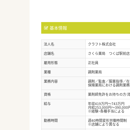
基本情報
法人名
クラフト株式会社
店舗名
さくら薬局 つくば駅前店
雇用形態
正社員
業種
調剤薬局
業務内容
調剤／監査／服薬指導／在
保険薬局における調剤業務
資格
薬剤師免許をお持ちの方（
給与
年収419万円～743万円
月給253,000円～390,000
※経験・各種手当による
勤務時間
週40時間変形労働時間制
※店舗により異なる