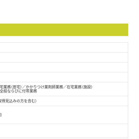
宅業務（居宅）／かかりつけ薬剤師業務／在宅業務（施設）
全般ならびに付帯業務
取得見込みの方を含む）
円