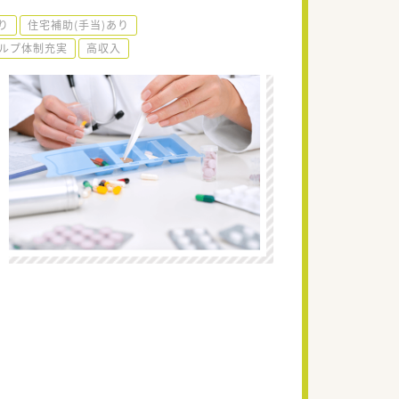
り
住宅補助(手当)あり
ルプ体制充実
高収入