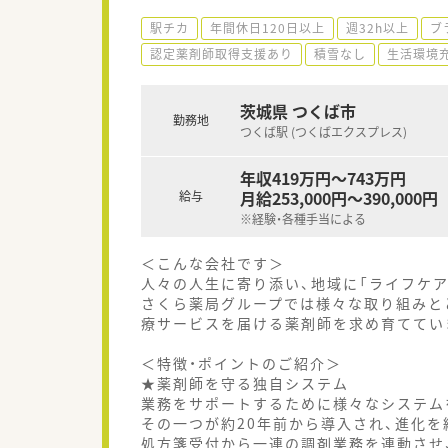
駅チカ
年間休日120日以上
週32h以上
ブ
認定薬剤師取得支援あり
積雪なし
生活環境
茨城県 つくば市
勤務地
つくば駅 (つくばエクスプレス)
年収419万円～743万円
月給253,000円～390,000円
給与
※経験・各種手当による
＜こんな会社です＞
人々の人生に寄り添い、地域に「ライフケ
さくら薬局グループでは様々な取り組みと
療サービスを届ける薬剤師を求め育ててい
＜特徴・ポイントのご紹介＞
★薬剤師を守る独自システム
業務をサポートするために様々なシステム
その一つが約20年前から導入され、進化を続
処方箋受付から一連の調剤業務を連動させ