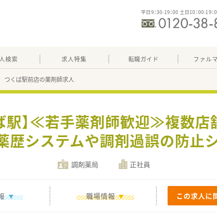
平日9：30-19：00 土日10：00-19：
人検索
求人特集
転職ガイド
ファル
 つくば駅前店の薬剤師求人
ば駅】≪若手薬剤師歓迎≫複数店
！薬歴システムや調剤過誤の防止
調剤薬局
正社員
報
職場情報
この求人に