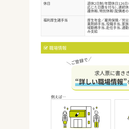
休日
週休2日制/年間休日126
応じた日数を付与）、連続休
護休暇、特別休暇（配偶者の
福利厚生諸手当
厚生年金／雇用保険／労災
薬剤師手当、役職手当、家族手
域勤務手当、赴任手当、通
み支給
職場情報
求人票に書き
“詳しい職場情報”