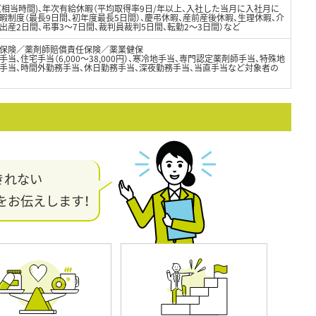
日（相当時間)、年次有給休暇（平均取得率9日/年以上、入社した当月に入社月に
暇制度（最長9日間、初年度最長5日間）、慶弔休暇、産前産後休暇、生理休暇、介
出産2日間、弔事3～7日間、裁判員裁判5日間、転勤2～3日間）など
保険／薬剤師賠償責任保険／薬業健保
当、住宅手当（6,000～38,000円）、寒冷地手当、専門認定薬剤師手当、特殊地
勤手当、時間外勤務手当、休日勤務手当、深夜勤務手当、当直手当など対象者の
きれない
をお伝えします！