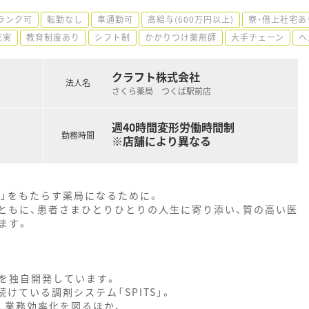
ランク可
転勤なし
車通勤可
高給与(600万円以上)
寮・借上社宅あ
充実
教育制度あり
シフト制
かかりつけ薬剤師
大手チェーン
ヘ
クラフト株式会社
法人名
さくら薬局 つくば駅前店
週40時間変形労働時間制
勤務時間
※店舗により異なる
ア」をもたらす薬局になるために。
ともに、患者さまひとりひとりの人生に寄り添い、質の高い医
ます。
を独自開発しています。
けている調剤システム「SPITS」。
、業務効率化を図るほか、