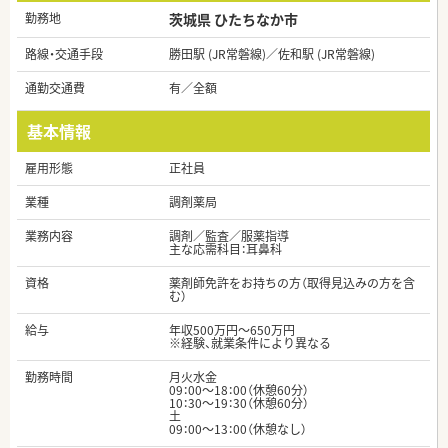
勤務地
茨城県 ひたちなか市
路線・交通手段
勝田駅 (JR常磐線)／佐和駅 (JR常磐線)
通勤交通費
有／全額
基本情報
雇用形態
正社員
業種
調剤薬局
業務内容
調剤／監査／服薬指導
主な応需科目：耳鼻科
資格
薬剤師免許をお持ちの方（取得見込みの方を含
む）
給与
年収500万円～650万円
※経験、就業条件により異なる
勤務時間
月火水金
09：00～18：00（休憩60分）
10：30～19：30（休憩60分）
土
09：00～13：00（休憩なし）