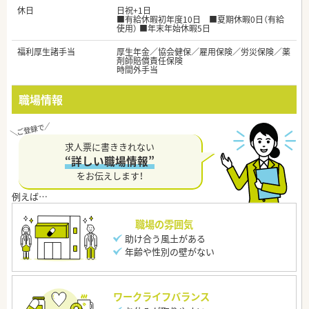
休日
日祝+1日
■有給休暇初年度10日 ■夏期休暇0日（有給
使用） ■年末年始休暇5日
福利厚生諸手当
厚生年金／協会健保／雇用保険／労災保険／薬
剤師賠償責任保険
時間外手当
職場情報
求人票に書ききれない
“詳しい職場情報”
をお伝えします！
職場の雰囲気
助け合う風土がある
年齢や性別の壁がない
ワークライフバランス