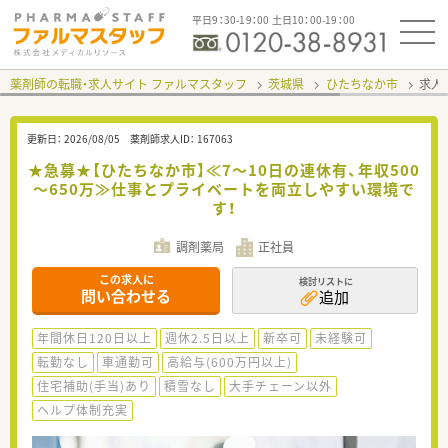
平日9：30-19：00 土日10：00-19：00
薬剤師の転職・求人サイト ファルマスタッフ
茨城県
ひたちなか市
求人I
更新日：
2026/08/05
薬剤師求人ID：
167063
★急募★【ひたちなか市】≪7～10日の連休有、年収500
～650万≫仕事とプライベートを両立しやすい環境で
す！
調剤薬局
正社員
この求人に
検討リストに
問い合わせる
追加
年間休日120日以上
週休2.5日以上
新卒可
未経験可
転勤なし
車通勤可
高給与(600万円以上)
住宅補助(手当)あり
積雪なし
大手チェーン以外
ヘルプ体制充実