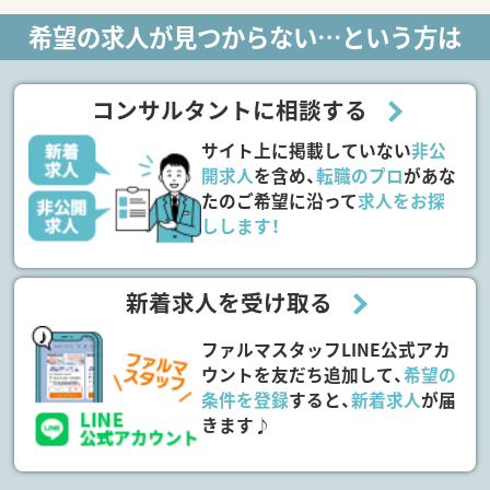
希望の求人が見つからない…という方は
コンサルタントに相談する
サイト上に掲載していない
非公
開求人
を含め、
転職のプロ
があな
たのご希望に沿って
求人をお探
しします！
新着求人を受け取る
ファルマスタッフLINE公式アカ
ウントを友だち追加して、
希望の
条件を登録
すると、
新着求人
が届
きます♪