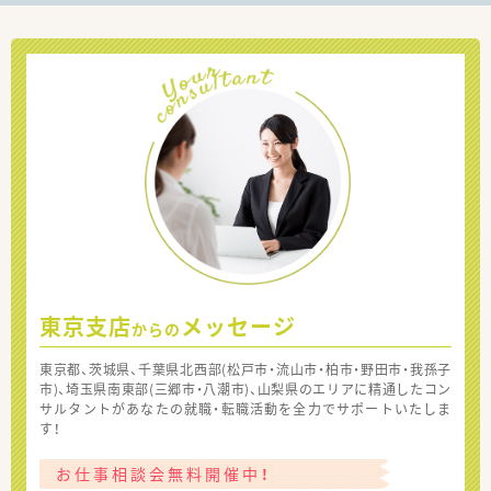
東京支店
メッセージ
からの
東京都、茨城県、千葉県北西部(松戸市・流山市・柏市・野田市・我孫子
市)、埼玉県南東部(三郷市・八潮市)、山梨県のエリアに精通したコン
サルタントがあなたの就職・転職活動を全力でサポートいたしま
す！
お仕事相談会無料開催中！