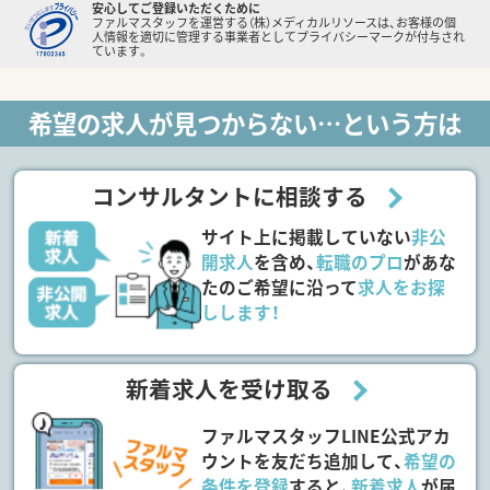
安心してご登録いただくために
ファルマスタッフを運営する（株）メディカルリソースは、お客様の個
人情報を適切に管理する事業者としてプライバシーマークが付与され
ています。
希望の求人が見つからない…という方は
コンサルタントに相談する
サイト上に掲載していない
非公
開求人
を含め、
転職のプロ
があな
たのご希望に沿って
求人をお探
しします！
新着求人を受け取る
ファルマスタッフLINE公式アカ
ウントを友だち追加して、
希望の
条件を登録
すると、
新着求人
が届