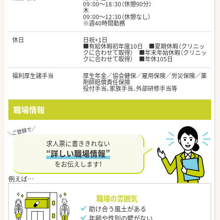
09：00～18：30（休憩90分）
木
09：00～12：30（休憩なし）
※週40時間勤務
休日
日祝+1日
■有給休暇初年度10日 ■夏期休暇（クリニッ
クに合わせて取得） ■年末年始休暇（クリニッ
クに合わせて取得） ■年休105日
福利厚生諸手当
厚生年金／協会健保／雇用保険／労災保険／薬
剤師賠償責任保険
役付手当、家族手当、外部研修手当等
職場情報
求人票に書ききれない
“詳しい職場情報”
をお伝えします！
職場の雰囲気
助け合う風土がある
年齢や性別の壁がない