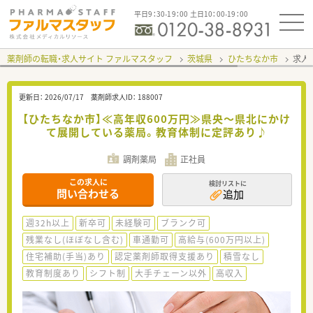
平日9：30-19：00 土日10：00-19：00
薬剤師の転職・求人サイト ファルマスタッフ
茨城県
ひたちなか市
求人I
更新日：
2026/07/17
薬剤師求人ID：
188007
【ひたちなか市】≪高年収600万円≫県央～県北にかけ
て展開している薬局。教育体制に定評あり♪
調剤薬局
正社員
この求人に
検討リストに
問い合わせる
追加
週32h以上
新卒可
未経験可
ブランク可
残業なし(ほぼなし含む)
車通勤可
高給与(600万円以上)
住宅補助(手当)あり
認定薬剤師取得支援あり
積雪なし
教育制度あり
シフト制
大手チェーン以外
高収入