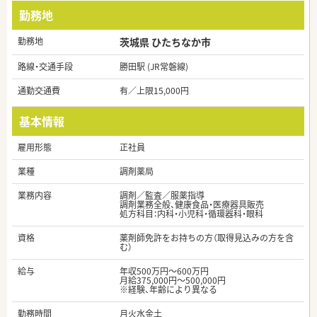
勤務地
勤務地
茨城県 ひたちなか市
路線・交通手段
勝田駅 (JR常磐線)
通勤交通費
有／上限15,000円
基本情報
雇用形態
正社員
業種
調剤薬局
業務内容
調剤／監査／服薬指導
調剤業務全般、健康食品・医療器具販売
処方科目：内科・小児科・循環器科・眼科
資格
薬剤師免許をお持ちの方（取得見込みの方を含
む）
給与
年収500万円～600万円
月給375,000円～500,000円
※経験、年齢により異なる
勤務時間
月火水金土