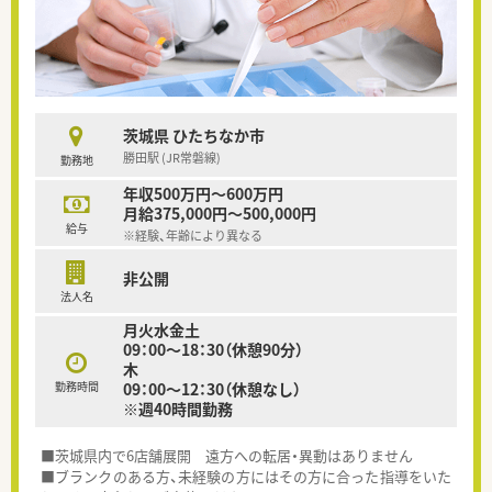
茨城県 ひたちなか市
勝田駅 (JR常磐線)
勤務地
年収500万円～600万円
月給375,000円～500,000円
給与
※経験、年齢により異なる
非公開
法人名
月火水金土
09：00～18：30（休憩90分）
木
勤務時間
09：00～12：30（休憩なし）
※週40時間勤務
■茨城県内で6店舗展開 遠方への転居・異動はありません
■ブランクのある方、未経験の方にはその方に合った指導をいた