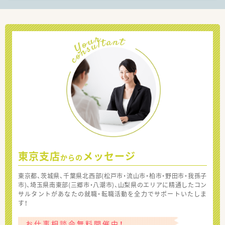
東京支店
メッセージ
からの
東京都、茨城県、千葉県北西部(松戸市・流山市・柏市・野田市・我孫子
市)、埼玉県南東部(三郷市・八潮市)、山梨県のエリアに精通したコン
サルタントがあなたの就職・転職活動を全力でサポートいたしま
す！
お仕事相談会無料開催中！