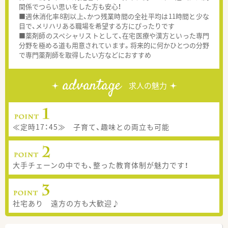
関係でつらい思いをした方も安心！
■週休消化率8割以上、かつ残業時間の全社平均は11時間と少な
目で、メリハリある職場を希望する方にぴったりです
■薬剤師のスペシャリストとして、在宅医療や漢方といった専門
分野を極める道も用意されています。将来的に何かひとつの分野
で専門薬剤師を取得したい方などにおすすめ
advantage
求人の魅力
≪定時17：45≫ 子育て、趣味との両立も可能
大手チェーンの中でも、整った教育体制が魅力です！
社宅あり 遠方の方も大歓迎♪