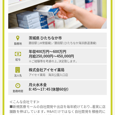
茨城県 ひたちなか市
勝田駅 (JR常磐線)／勝田駅 (ひたちなか海浜鉄道湊線)
勤務地
年収400万円～600万円
月給250,000円～450,000円
給与
※ご経験等を考慮の上、決定致します。
株式会社アイセイ薬局
アイセイ薬局 海浜公園入口店
法人名
月火水木金
8：45～17：45（休憩60分）
勤務時間
≪こんな会社です≫
■新規医療モールの自社開発や出店を毎年続けており、着実に店
舗数を伸ばしています。M&Aだけではなく自社開発を積極的に