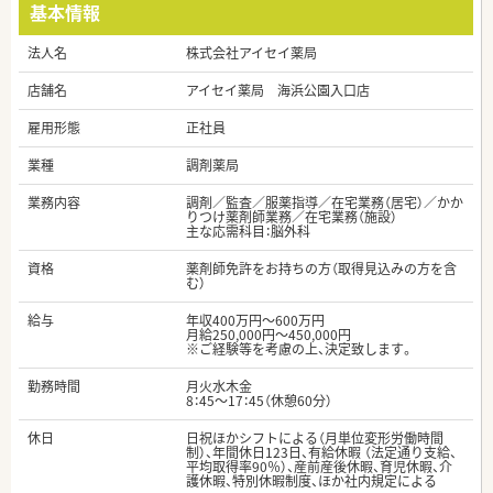
基本情報
法人名
株式会社アイセイ薬局
店舗名
アイセイ薬局 海浜公園入口店
雇用形態
正社員
業種
調剤薬局
業務内容
調剤／監査／服薬指導／在宅業務（居宅）／かか
りつけ薬剤師業務／在宅業務（施設）
主な応需科目：脳外科
資格
薬剤師免許をお持ちの方（取得見込みの方を含
む）
給与
年収400万円～600万円
月給250,000円～450,000円
※ご経験等を考慮の上、決定致します。
勤務時間
月火水木金
8：45～17：45（休憩60分）
休日
日祝ほかシフトによる（月単位変形労働時間
制）、年間休日123日、有給休暇 （法定通り支給、
平均取得率90％）、産前産後休暇、育児休暇、介
護休暇、特別休暇制度、ほか社内規定による