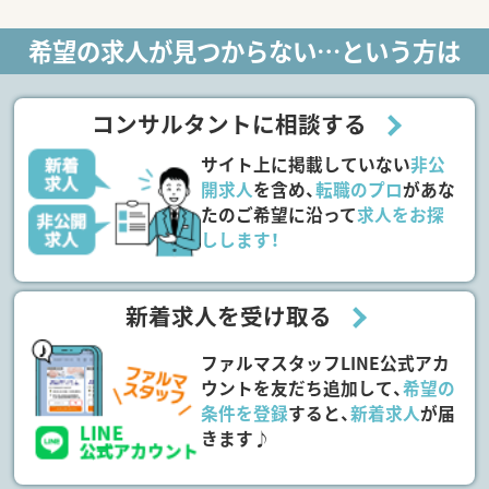
希望の求人が見つからない…という方は
コンサルタントに相談する
サイト上に掲載していない
非公
開求人
を含め、
転職のプロ
があな
たのご希望に沿って
求人をお探
しします！
新着求人を受け取る
ファルマスタッフLINE公式アカ
ウントを友だち追加して、
希望の
条件を登録
すると、
新着求人
が届
きます♪