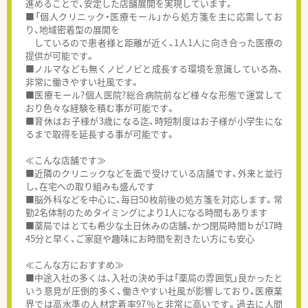
進めることで、安定した店舗展開を実現しています。
■「個人クリニック・医療モール」から処方箋を主に応需してお
り、地域密着型の展開を
しているので患者様と距離が近く、1人1人に向き合った医療の
提供が可能です。
■ノルマなども無くノビノビと成長する環境を意識している為、
非常に働きやすい社風です。
■医療モール?個人医院?総合病院前など様々な形態で運営して
おり色々な経験を積む事が可能です。
■育休はお子様が3歳になる迄、時短制度はお子様が小学生にな
るまで取得を延長する事が可能です。
≪こんな店舗です≫
■近隣のクリニックなどを面で受けている店舗です、外来と並行
し、在宅への取り組みも盛んです
■脳外科などを中心に、毎日50枚前後の処方箋を対応します。常
勤2名体制のためタイミングにより1人になる時間もあります
■薬局ではとても希少な土日休みの店舗、かつ閉局時間ｂが17時
45分と早く、ご家庭や趣味にお時間を割きたい方にも安心
≪こんな方におすすめ≫
■中途入社の多くは、入社の決め手は「薬局の雰囲気」良かったと
いう意見が圧倒的多く、働きやすい社風が影響しており、医療業
界では高水準の人材定着率97％と非常に高いです。過去に人間