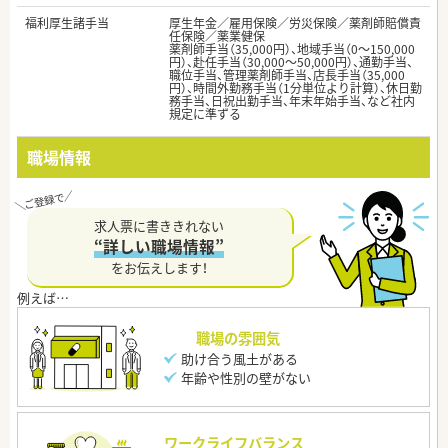
福利厚生諸手当
厚生年金／雇用保険／労災保険／薬剤師賠償責
任保険／薬業健保
薬剤師手当（35,000円）、地域手当（0～150,000
円）、赴任手当（30,000～50,000円）、通勤手当、
職位手当、管理薬剤師手当、店長手当（35,000
円）、時間外勤務手当（1分単位より計算）、休日勤
務手当、日祝出勤手当、年末年始手当、など社内
規定に準ずる
職場情報
求人票に書ききれない
“詳しい職場情報”
をお伝えします！
職場の雰囲気
助け合う風土がある
年齢や性別の壁がない
ワークライフバランス