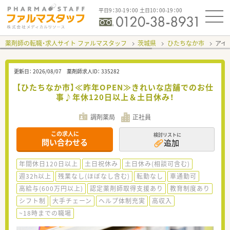
平日9：30-19：00 土日10：00-19：00
薬剤師の転職・求人サイト ファルマスタッフ
茨城県
ひたちなか市
アイ
更新日：
2026/08/07
薬剤師求人ID：
335282
【ひたちなか市】≪昨年OPEN≫きれいな店舗でのお仕
事♪年休120日以上＆土日休み！
調剤薬局
正社員
この求人に
検討リストに
問い合わせる
追加
年間休日120日以上
土日祝休み
土日休み(相談可含む)
週32h以上
残業なし(ほぼなし含む)
転勤なし
車通勤可
高給与(600万円以上)
認定薬剤師取得支援あり
教育制度あり
シフト制
大手チェーン
ヘルプ体制充実
高収入
~18時までの職場