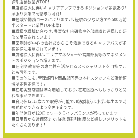
調剤店舗数業界TOP！
■店舗拡大に伴いキャリアアップできるポジションが多数あり！
頑張り次第で高給与も可能！
■経験や勤務コースによりますが、経験の少ない方でも500万前
半スタートと業界TOP水準！
■職種や職域に合わせ、豊富な社内研修や外部組織と連携した研
修を用意されています
■薬剤師が中心の会社だからこそ活躍できるキャリアパスが多
種多様に用意されています。
■店舗拡大に伴い、エリアマネジャーや営業部長等のマネジメン
トのポジションも増えます。
■在宅や教育等の専門性を活かせるスペシャリストを目指すこ
とも可能です。
■その他にも、管理部門や商品部門等の本社スタッフなど活動領
域は多種多様です。
■在宅実施店舗は年々増加しており、在宅医療へもしっかりと関
わる事ができます。
■育児休暇は3歳まで取得が可能で、時短制度は小学5年生まで時
短勤務ができるよう変更予定です。
■年間休日が120日とワークライフバランスが整っています
■日用品から常備薬まで、従業員割引制度など嬉しいメリットも
たくさんあります！