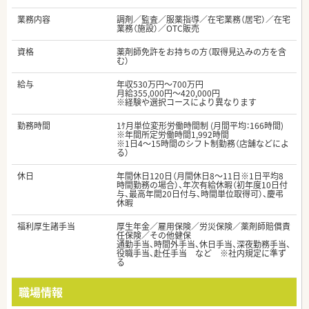
業務内容
調剤／監査／服薬指導／在宅業務（居宅）／在宅
業務（施設）／OTC販売
資格
薬剤師免許をお持ちの方（取得見込みの方を含
む）
給与
年収530万円～700万円
月給355,000円～420,000円
※経験や選択コースにより異なります
勤務時間
1ｹ月単位変形労働時間制 (月間平均：166時間)
※年間所定労働時間1,992時間
※1日4～15時間のシフト制勤務（店舗などによ
る）
休日
年間休日120日（月間休日8～11日※1日平均8
時間勤務の場合）、年次有給休暇（初年度10日付
与、最高年間20日付与、時間単位取得可）、慶弔
休暇
福利厚生諸手当
厚生年金／雇用保険／労災保険／薬剤師賠償責
任保険／その他健保
通勤手当、時間外手当、休日手当、深夜勤務手当、
役職手当、赴任手当 など ※社内規定に準ず
る
職場情報