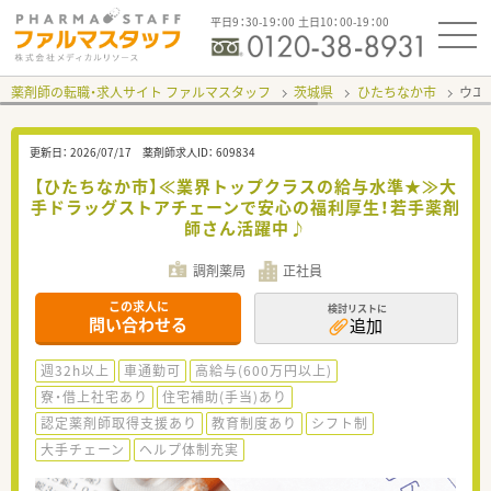
平日9：30-19：00 土日10：00-19：00
薬剤師の転職・求人サイト ファルマスタッフ
茨城県
ひたちなか市
ウエ
更新日：
2026/07/17
薬剤師求人ID：
609834
【ひたちなか市】≪業界トップクラスの給与水準★≫大
手ドラッグストアチェーンで安心の福利厚生！若手薬剤
師さん活躍中♪
調剤薬局
正社員
この求人に
検討リストに
問い合わせる
追加
週32h以上
車通勤可
高給与(600万円以上)
寮・借上社宅あり
住宅補助(手当)あり
認定薬剤師取得支援あり
教育制度あり
シフト制
大手チェーン
ヘルプ体制充実