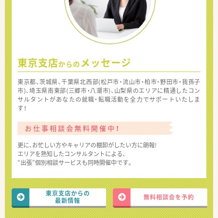
東京支店
メッセージ
からの
東京都、茨城県、千葉県北西部(松戸市・流山市・柏市・野田市・我孫子
市)、埼玉県南東部(三郷市・八潮市)、山梨県のエリアに精通したコン
サルタントがあなたの就職・転職活動を全力でサポートいたしま
す！
お仕事相談会無料開催中！
更に、お忙しい方やキャリアの棚卸がしたい方に朗報!
エリアを熟知したコンサルタントによる、
“出張”個別相談サービスも同時開催中です。
東京支店からの
無料相談会を予約
最新情報