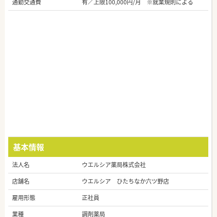
通勤交通費
有／上限100,000円/月 ※就業規則による
基本情報
法人名
ウエルシア薬局株式会社
店舗名
ウエルシア ひたちなか六ツ野店
雇用形態
正社員
業種
調剤薬局