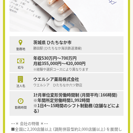
茨城県 ひたちなか市
勝田駅 (ひたちなか海浜鉄道湊線)
勤務地
年収530万円～700万円
月給355,000円～420,000円
給与
※経験や選択コースにより異なります
ウエルシア薬局株式会社
ウエルシア ひたちなか六ツ野店
法人名
1ｹ月単位変形労働時間制 (月間平均：166時間)
※年間所定労働時間1,992時間
※1日4～15時間のシフト制勤務（店舗などによ
勤務時間
る）
・・＊ 会社の特徴 ＊・・
■全国に2,200店舗以上（調剤併設型約2,000店舗以上）を展開し