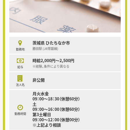
茨城県 ひたちなか市
勝田駅 (JR常磐線)
勤務地
時給2,000円～2,500円
※経験、条件により異なる
給与
非公開
法人名
月火水金
09：00～18：30（休憩60分）
土
09：00～16：00（休憩60分）
勤務時間
第3土曜日
09：00～12：00（休憩00分）
※上記より相談