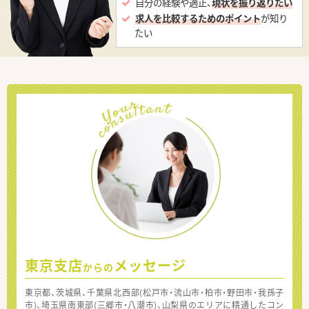
自分の経験や適正、
現状を振り返りたい
求人を比較するためのポイント
が知り
たい
東京支店
メッセージ
からの
東京都、茨城県、千葉県北西部(松戸市・流山市・柏市・野田市・我孫子
市)、埼玉県南東部(三郷市・八潮市)、山梨県のエリアに精通したコン