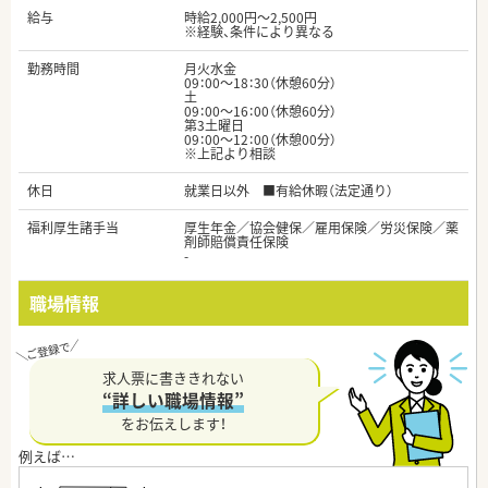
給与
時給2,000円～2,500円
※経験、条件により異なる
勤務時間
月火水金
09：00～18：30（休憩60分）
土
09：00～16：00（休憩60分）
第3土曜日
09：00～12：00（休憩00分）
※上記より相談
休日
就業日以外 ■有給休暇（法定通り）
福利厚生諸手当
厚生年金／協会健保／雇用保険／労災保険／薬
剤師賠償責任保険
-
職場情報
求人票に書ききれない
“詳しい職場情報”
をお伝えします！