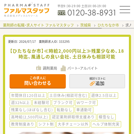
平日9：30-19：00 土日10：00-19：00
薬剤師の転職・求人サイト ファルマスタッフ
茨城県
ひたちなか市
求人I
更新日：
2026/07/17
薬剤師求人ID：
333295
【ひたちなか市】≪時給2,000円以上≫残業少なめ、18
時迄、風通しの良い会社、土日休みも相談可能
調剤薬局
パート・アルバイト
この求人に
検討リストに
問い合わせる
追加
年間休日120日以上
土日休み(相談可含む)
週休2.5日以上
週32h以上
未経験可
ブランク可
Ｗワーク可
残業なし(ほぼなし含む)
転勤なし
車通勤可
高時給(2,500円以上)
認定薬剤師取得支援あり
積雪なし
教育制度あり
シフト制
大手チェーン以外
ヘルプ体制充実