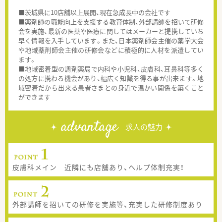
■茨城県に10店舗以上展開、現在急成長中の会社です
■薬剤師の職能向上を支援する教育体制、外部講師を招いて研修
会を実施、最新の医薬や医療に関してはメーカーと提携していち
早く情報を入手しています。また、日本薬剤師会主催の薬学大会
や地域薬剤師会主催の研修会などに積極的に人材を派遣してい
ます。
■地域密着型の調剤薬局で内科や小児科、皮膚科、耳鼻科等多く
の処方に携わる機会があり、幅広く知識を得る事が出来ます。地
域密着だから出来る患者さまとの身近で温かい関係を築くこと
ができます
advantage
求人の魅力
皮膚科メイン 近隣にも店舗あり、ヘルプ体制充実！
外部講師を招いての研修を実施等、充実した研修制度あり