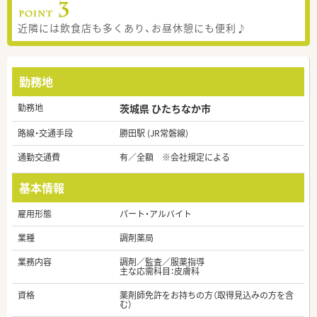
近隣には飲食店も多くあり、お昼休憩にも便利♪
勤務地
勤務地
茨城県 ひたちなか市
路線・交通手段
勝田駅 (JR常磐線)
通勤交通費
有／全額 ※会社規定による
基本情報
雇用形態
パート・アルバイト
業種
調剤薬局
業務内容
調剤／監査／服薬指導
主な応需科目：皮膚科
資格
薬剤師免許をお持ちの方（取得見込みの方を含
む）