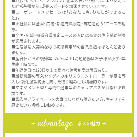
■2社が培ってきたノウハウと企業の良さを融合し、より安定し
た経営基盤から、成長スピードを加速させていきます。
■コーポレートメッセージは「あなたに今、わたしができるこ
と」。
■正社員には全国・広域・都道府県限定・自宅通勤の4コースを用
意。
■全国・広域・都道府県限定コースの方には充実の住宅補助制度
が適用されます。
■住居は法人契約なので初期費用時の自己負担はほとんどあり
ません。
■産育休からの復帰率は95%以上！時短勤務はお子様が小学3年
生終了時まで。
■年間休日は120日以上で様々な休暇制度の用意あり。
■最新機器の導入やメディカルリスクコントローラー制度を導
入し、調剤過誤防止に向けた取り組みにも積極的です。
■マネジメント型と専門性追求型のキャリアパスが目指せる環
境です。
■家族やプライベートを大事にしながら働きたい方、キャリアを
磨きたい方皆様にお勧めです。
advantage
求人の魅力