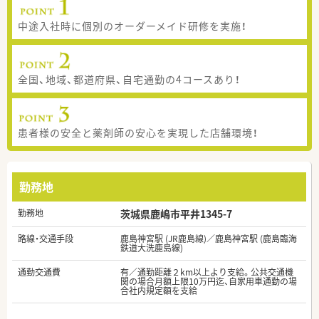
中途入社時に個別のオーダーメイド研修を実施！
全国、地域、都道府県、自宅通勤の4コースあり！
患者様の安全と薬剤師の安心を実現した店舗環境！
勤務地
勤務地
茨城県鹿嶋市平井1345-7
路線・交通手段
鹿島神宮駅 (JR鹿島線)／鹿島神宮駅 (鹿島臨海
鉄道大洗鹿島線)
通勤交通費
有／通勤距離２km以上より支給。公共交通機
関の場合月額上限10万円迄、自家用車通勤の場
合社内規定額を支給