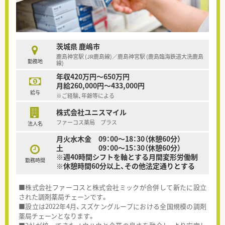
茨城県 鹿嶋市
鹿島神宮駅 (JR鹿島線)／鹿島神宮駅 (鹿島臨海鉄道大洗鹿島
勤務地
線)
年収420万円～650万円
月給260,000円～433,000円
給与
※ご経験、年齢等による
株式会社ユニスマイル
ファーコス薬局 プラス
法人名
月火水木金 09：00～18：30（休憩60分）
土 09：00～15：30（休憩60分）
※週40時間シフトを軸とする月間変形労働制
勤務時間
※休憩時間60分以上、その他法定通りとする
■株式会社ファーコスと株式会社ミックが合併して新たに設立
された調剤薬局チェーンです。
■設立は2022年4月、スズケングループにおける全国規模の調剤
薬局チェーンとなります。