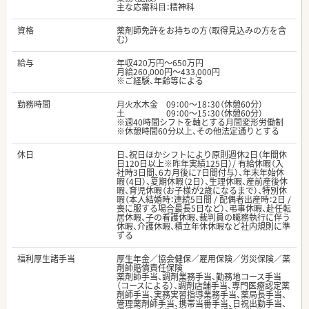
主な応需科目：精神科
資格
薬剤師免許をお持ちの方（取得見込みの方を含
む）
給与
年収420万円～650万円
月給260,000円～433,000円
※ご経験、年齢等による
勤務時間
月火水木金 09：00～18：30（休憩60分）
土 09：00～15：30（休憩60分）
※週40時間シフトを軸とする月間変形労働制
※休憩時間60分以上、その他法定通りとする
休日
日、祝日ほかシフトにより原則週休2日（年間休
日120日以上※昨年実績125日）/ 有給休暇（入
社時3日間、6カ月後に7日間付与）、年末年始休
暇（4日）、夏期休暇（2日）、生理休暇、産前産後休
暇、育児休暇（お子様が2歳になるまで）、特別休
暇（本人結婚時：連続5日間 / 配偶者出産時：2日 /
喪に服する場合最長5日など）、弔事休暇、赴任転
居休暇、子の看護休暇、裁判員の職務執行に伴う
休暇、介護休暇、積立年休休暇など社内規則に準
ずる
福利厚生諸手当
厚生年金／協会健保／雇用保険／労災保険／薬
剤師賠償責任保険
薬剤師手当、調剤業務手当、勤務地コース手当
（コースによる）、調剤店舗手当、専門医療認定薬
剤師手当、実務実習指導業務手当、薬局長手当、
管理薬剤師手当、携帯当番手当、日祝出勤手当、