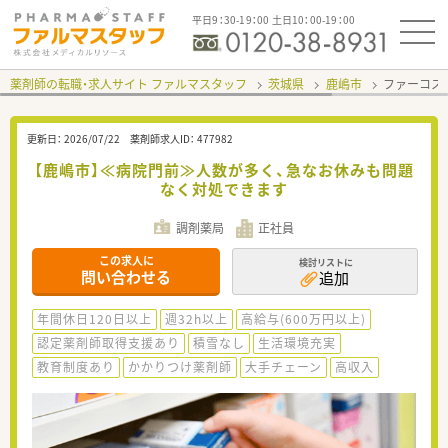
平日9：30-19：00 土日10：00-19：00
薬剤師の転職・求人サイト ファルマスタッフ
茨城県
鹿嶋市
ファーコス
更新日：
2026/07/22
薬剤師求人ID：
477982
【鹿嶋市】≪病院門前≫人数が多く、急なお休みも問題
なく対処できます
調剤薬局
正社員
この求人に
検討リストに
問い合わせる
追加
年間休日120日以上
週32h以上
高給与(600万円以上)
認定薬剤師取得支援あり
積雪なし
生活環境充実
教育制度あり
かかりつけ薬剤師
大手チェーン
高収入