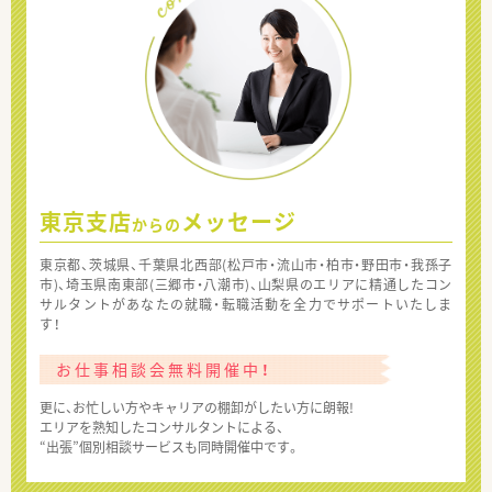
東京支店
メッセージ
からの
東京都、茨城県、千葉県北西部(松戸市・流山市・柏市・野田市・我孫子
市)、埼玉県南東部(三郷市・八潮市)、山梨県のエリアに精通したコン
サルタントがあなたの就職・転職活動を全力でサポートいたしま
す！
お仕事相談会無料開催中！
更に、お忙しい方やキャリアの棚卸がしたい方に朗報!
エリアを熟知したコンサルタントによる、
“出張”個別相談サービスも同時開催中です。