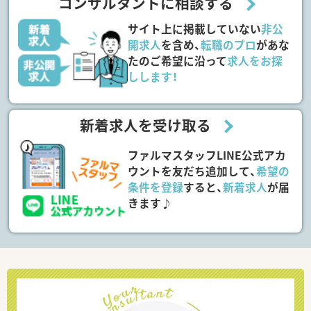
コンサルタントに相談する
サイト上に掲載していない
非公
開求人
を含め、
転職のプロ
があな
たのご希望に沿って
求人をお探
しします！
新着求人を受け取る
ファルマスタッフLINE公式アカ
ウントを友だち追加して、
希望の
条件を登録
すると、
新着求人
が届
きます♪