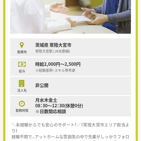
茨城県 常陸大宮市
常陸大宮駅 (JR水郡線)
勤務地
時給2,000円～2,500円
※経験者例・スキル等考慮
給与
非公開
法人名
月水木金土
08：30～12：30(休憩0分)
勤務時間
※日数間応相談
＼未経験からでも安心のサポート！／（常陸大宮市エリア担当よ
り）
経験不問で、アットホームな雰囲気の中で先輩がしっかりフォロ