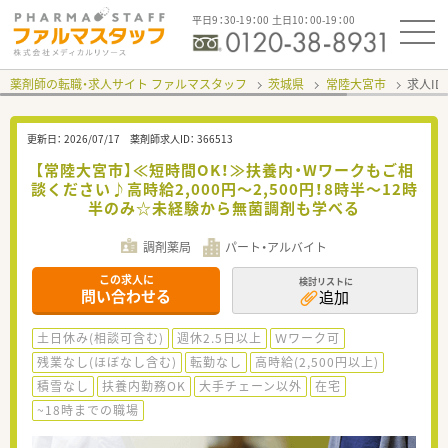
平日9：30-19：00 土日10：00-19：00
薬剤師の転職・求人サイト ファルマスタッフ
茨城県
常陸大宮市
求人ID
更新日：
2026/07/17
薬剤師求人ID：
366513
【常陸大宮市】≪短時間OK！≫扶養内・Wワークもご相
談ください♪高時給2,000円～2,500円！8時半～12時
半のみ☆未経験から無菌調剤も学べる
調剤薬局
パート・アルバイト
この求人に
検討リストに
問い合わせる
追加
土日休み(相談可含む)
週休2.5日以上
Ｗワーク可
残業なし(ほぼなし含む)
転勤なし
高時給(2,500円以上)
積雪なし
扶養内勤務OK
大手チェーン以外
在宅
~18時までの職場