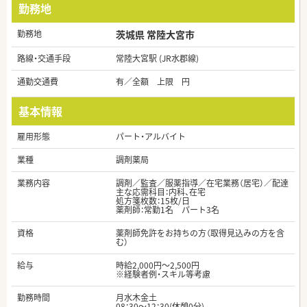
勤務地
勤務地
茨城県 常陸大宮市
路線・交通手段
常陸大宮駅 (JR水郡線)
通勤交通費
有／全額 上限 円
基本情報
雇用形態
パート・アルバイト
業種
調剤薬局
業務内容
調剤／監査／服薬指導／在宅業務（居宅）／配達
主な応需科目：内科、在宅
処方箋枚数：15枚/日
薬剤師：常勤1名 パート3名
資格
薬剤師免許をお持ちの方（取得見込みの方を含
む）
給与
時給2,000円～2,500円
※経験者例・スキル等考慮
勤務時間
月水木金土
08：30～12：30(休憩0分)