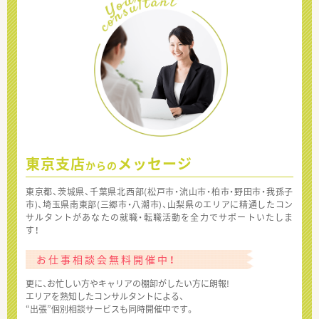
東京支店
メッセージ
からの
東京都、茨城県、千葉県北西部(松戸市・流山市・柏市・野田市・我孫子
市)、埼玉県南東部(三郷市・八潮市)、山梨県のエリアに精通したコン
サルタントがあなたの就職・転職活動を全力でサポートいたしま
す！
お仕事相談会無料開催中！
更に、お忙しい方やキャリアの棚卸がしたい方に朗報!
エリアを熟知したコンサルタントによる、
“出張”個別相談サービスも同時開催中です。