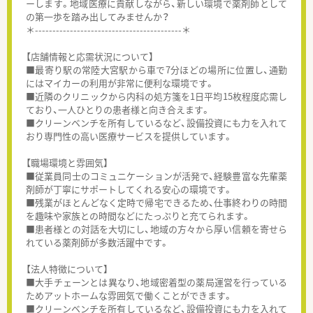
ーします。地域医療に貢献しながら、新しい環境で薬剤師として
の第一歩を踏み出してみませんか？
＊------------------------------------------＊
【店舗情報と応需状況について】
■最寄り駅の常陸大宮駅から車で7分ほどの場所に位置し、通勤
にはマイカーの利用が非常に便利な環境です。
■近隣のクリニックから内科の処方箋を1日平均15枚程度応需し
ており、一人ひとりの患者様と向き合えます。
■クリーンベンチを所有しているなど、設備投資にも力を入れて
おり専門性の高い医療サービスを提供しています。
【職場環境と雰囲気】
■従業員同士のコミュニケーションが活発で、経験豊富な先輩薬
剤師が丁寧にサポートしてくれる安心の環境です。
■残業がほとんどなく定時で帰宅できるため、仕事終わりの時間
を趣味や家族との時間などにたっぷりと充てられます。
■患者様との対話を大切にし、地域の方々から厚い信頼を寄せら
れている薬剤師が多数活躍中です。
【法人特徴について】
■大手チェーンとは異なり、地域密着型の薬局運営を行っている
ためアットホームな雰囲気で働くことができます。
■クリーンベンチを所有しているなど、設備投資にも力を入れて