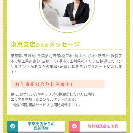
東京支店
メッセージ
からの
東京都、茨城県、千葉県北西部(松戸市・流山市・柏市・野田市・我孫子
市)、埼玉県南東部(三郷市・八潮市)、山梨県のエリアに精通したコン
サルタントがあなたの就職・転職活動を全力でサポートいたしま
す！
お仕事相談会無料開催中！
更に、お忙しい方やキャリアの棚卸がしたい方に朗報!
エリアを熟知したコンサルタントによる、
“出張”個別相談サービスも同時開催中です。
東京支店からの
無料相談会を予約
最新情報