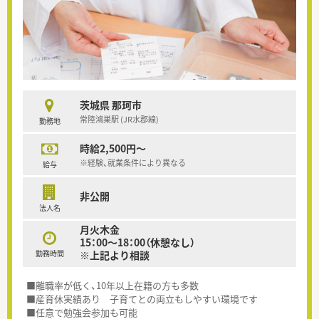
茨城県 那珂市
常陸鴻巣駅 (JR水郡線)
勤務地
時給2,500円～
※経験、就業条件により異なる
給与
非公開
法人名
月火木金
15：00～18：00（休憩なし）
勤務時間
※上記より相談
■離職率が低く、10年以上在籍の方も多数
■産育休実績あり 子育てとの両立もしやすい環境です
■任意で勉強会参加も可能