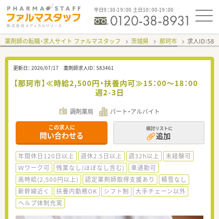
平日9：30-19：00 土日10：00-19：00
薬剤師の転職・求人サイト ファルマスタッフ
茨城県
那珂市
求人ID：58
更新日：
2026/07/17
薬剤師求人ID：
583461
【那珂市】≪時給2,500円・扶養内可≫15：00～18：00
週2-3日
調剤薬局
パート・アルバイト
この求人に
検討リストに
問い合わせる
追加
年間休日120日以上
週休2.5日以上
週32h以上
未経験可
Ｗワーク可
残業なし(ほぼなし含む)
車通勤可
高時給(2,500円以上)
認定薬剤師取得支援あり
積雪なし
新幹線近く
扶養内勤務OK
シフト制
大手チェーン以外
ヘルプ体制充実