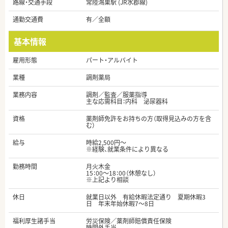
路線・交通手段
常陸鴻巣駅 (JR水郡線)
通勤交通費
有／全額
基本情報
雇用形態
パート・アルバイト
業種
調剤薬局
業務内容
調剤／監査／服薬指導
主な応需科目：内科 泌尿器科
資格
薬剤師免許をお持ちの方（取得見込みの方を含
む）
給与
時給2,500円～
※経験、就業条件により異なる
勤務時間
月火木金
15：00～18：00（休憩なし）
※上記より相談
休日
就業日以外 有給休暇法定通り 夏期休暇3
日 年末年始休暇7～8日
福利厚生諸手当
労災保険／薬剤師賠償責任保険
時間外手当