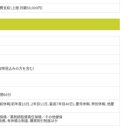
給（上限:月額50,000円）
取得見込みの方を含む）
憩60分
有給休暇(初年度10日、2年目11日、最高7年目40日)、慶弔休暇、特別休暇、他慶
保険／薬剤師賠償責任保険／その他健保
間勤務、有休積立制度、購買割引制度ほか