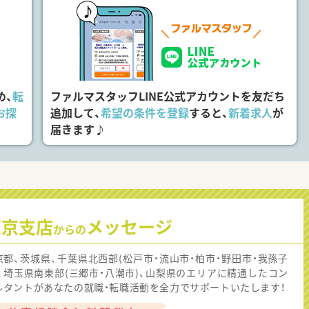
め、
転
ファルマスタッフLINE公式アカウントを友だち
お探
追加して、
希望の条件を登録
すると、
新着求人
が
届きます♪
東京支店
メッセージ
からの
京都、茨城県、千葉県北西部(松戸市・流山市・柏市・野田市・我孫子
)、埼玉県南東部(三郷市・八潮市)、山梨県のエリアに精通したコン
ルタントがあなたの就職・転職活動を全力でサポートいたします！