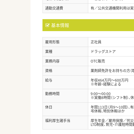
通勤交通費
有／公共交通機関利用は実費支
基本情報
雇用形態
正社員
業種
ドラッグストア
業務内容
OTC販売
資格
薬剤師免許をお持ちの方（
給与
年収464万円～600万円
※年齢・経験による
勤務時間
9:00～00:00
※実働8時間（シフト制）、休
休日
年間113日（月9～10回）、
弔休暇、特別休暇ほか
福利厚生諸手当
厚生年金／雇用保険／労災
LTD制度、育児・介護短時