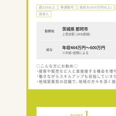
週32h以上
車通勤可
高給与(600万円以上)
高収入
茨城県 那珂市
勤務地
上菅谷駅 (JR水郡線)
年収464万円～600万円
給与
※年齢・経験による
○こんな方にお勧め○
・接客や販売など人と直接接する機会を増
・働きながらスキルアップも目指していき
・地域密着型の店舗で、地域の方々を深く