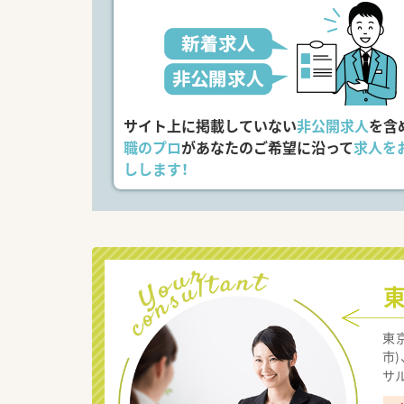
サイト上に掲載していない
非公開求人
を含
職のプロ
があなたのご希望に沿って
求人を
しします！
東
市
サ