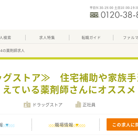
平日9：30-19：00 土日10：00-19：
人検索
求人特集
転職ガイド
ファル
024の薬剤師求人
ッグストア≫ 住宅補助や家族
えている薬剤師さんにオススメ
ドラッグストア
正社員
報
職場情報
この求人に