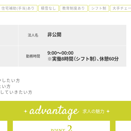
住宅補助(手当)あり
積雪なし
教育制度あり
シフト制
大手チェ
非公開
法人名
9:00～00:00
勤務時間
※実働8時間（シフト制）、休憩60分
やしたい方
たい方
接していきたい方
advantage
求人の魅力