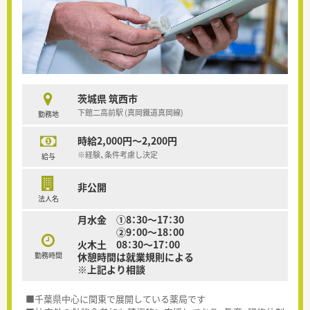
茨城県 筑西市
下館二高前駅 (真岡鐵道真岡線)
勤務地
時給2,000円～2,200円
※経験、条件考慮し決定
給与
非公開
法人名
月水金 ①8：30～17：30
②9：00～18：00
火木土 08：30～17：00
勤務時間
休憩時間は就業規則による
※上記より相談
■千葉県中心に関東で展開している薬局です