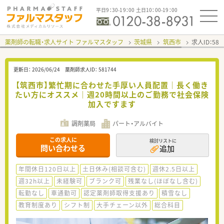
平日9：30-19：00 土日10：00-19：00
薬剤師の転職・求人サイト ファルマスタッフ
茨城県
筑西市
求人ID：58
更新日：
2026/06/24
薬剤師求人ID：
581744
【筑西市】繁忙期に合わせた手厚い人員配置｜長く働き
たい方にオススメ｜週20時間以上のご勤務で社会保険
加入ですます
調剤薬局
パート・アルバイト
この求人に
検討リストに
問い合わせる
追加
年間休日120日以上
土日休み(相談可含む)
週休2.5日以上
週32h以上
未経験可
ブランク可
残業なし(ほぼなし含む)
転勤なし
車通勤可
認定薬剤師取得支援あり
積雪なし
教育制度あり
シフト制
大手チェーン以外
総合科目