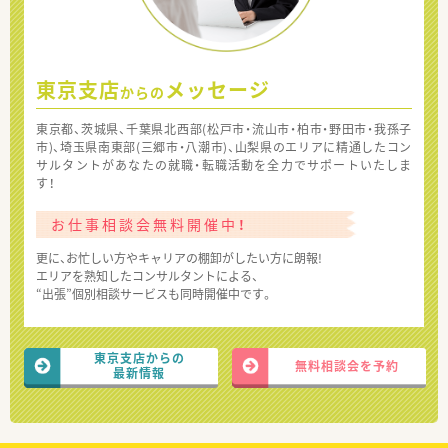
東京支店
メッセージ
からの
東京都、茨城県、千葉県北西部(松戸市・流山市・柏市・野田市・我孫子
市)、埼玉県南東部(三郷市・八潮市)、山梨県のエリアに精通したコン
サルタントがあなたの就職・転職活動を全力でサポートいたしま
す！
お仕事相談会無料開催中！
更に、お忙しい方やキャリアの棚卸がしたい方に朗報!
エリアを熟知したコンサルタントによる、
“出張”個別相談サービスも同時開催中です。
東京支店からの
無料相談会を予約
最新情報