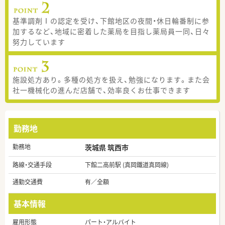
基準調剤Ⅰの認定を受け、下館地区の夜間・休日輪番制に参
加するなど、地域に密着した薬局を目指し薬局員一同、日々
努力しています
施設処方あり。多種の処方を扱え、勉強になります。また会
社一機械化の進んだ店舗で、効率良くお仕事できます
勤務地
勤務地
茨城県 筑西市
路線・交通手段
下館二高前駅 (真岡鐵道真岡線)
通勤交通費
有／全額
基本情報
雇用形態
パート・アルバイト