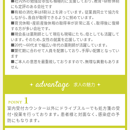
■社内外の勉強会参加も積極的に支援しており、教育・研修体制
にも定評のある会社です
■有給の消化率は8割以上を誇っています。従業員同士で協力を
しながら、各自が取得できるように努めています。
■育児休暇・産前産後休暇の取得率が非常に高く、取得後に復帰
する方が多い会社です。
■現会長は薬剤師として現在も現場にたち、母としても活躍して
います。そのため、女性の就業を応援しています。
■20代～60代まで幅広い年代の薬剤師が活躍しています。
■繁忙期に合わせて人員を配置しており、手厚い配置となってい
ます
■ご本人の意思を最重視しておりますので、無理な異動もありま
せん
advantage
求人の魅力
室内受付カウンター以外にドライブスルーでも処方箋の受
付・投薬を行っております。患者様と対面なく、感染症の予
防にもなります。