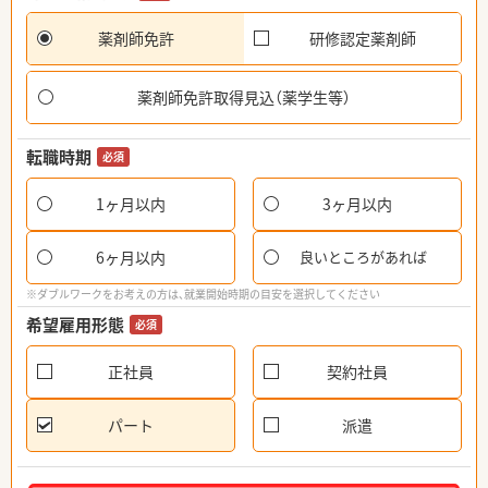
薬剤師免許
研修認定薬剤師
薬剤師免許取得見込（薬学生等）
転職時期
必須
1ヶ月以内
3ヶ月以内
6ヶ月以内
良いところがあれば
※ダブルワークをお考えの方は、就業開始時期の目安を選択してください
希望雇用形態
必須
正社員
契約社員
パート
派遣