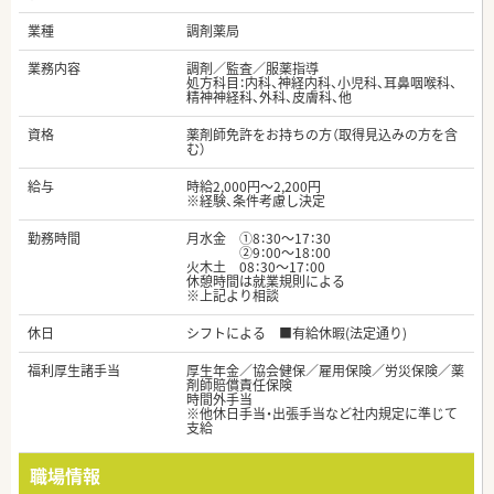
業種
調剤薬局
業務内容
調剤／監査／服薬指導
処方科目：内科、神経内科、小児科、耳鼻咽喉科、
精神神経科、外科、皮膚科、他
資格
薬剤師免許をお持ちの方（取得見込みの方を含
む）
給与
時給2,000円～2,200円
※経験、条件考慮し決定
勤務時間
月水金 ①8：30～17：30
②9：00～18：00
火木土 08：30～17：00
休憩時間は就業規則による
※上記より相談
休日
シフトによる ■有給休暇(法定通り)
福利厚生諸手当
厚生年金／協会健保／雇用保険／労災保険／薬
剤師賠償責任保険
時間外手当
※他休日手当・出張手当など社内規定に準じて
支給
職場情報