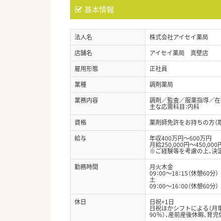
基本情報
法人名
株式会社アイセイ薬局
店舗名
アイセイ薬局 真壁店
雇用形態
正社員
業種
調剤薬局
業務内容
調剤／監査／服薬指導／在
主な応需科目：内科
資格
薬剤師免許をお持ちの方（
給与
年収400万円～600万円
月給250,000円～450,000
※ご経験等を考慮の上、決
勤務時間
月火木金
09：00～18：15（休憩60分）
土
09：00～16：00（休憩60分）
休日
日祝+1日
日祝ほかシフトによる（月単
90％）、産前産後休暇、育