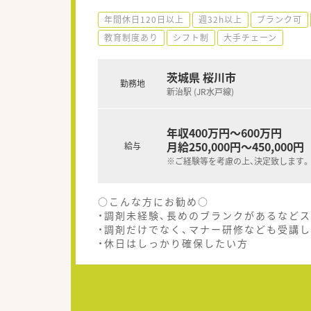
年間休日120日以上
週32h以上
ブランク可
教育制度あり
シフト制
大手チェーン
茨城県 桜川市
勤務地
新治駅 (JR水戸線)
年収400万円～600万円
月給250,000円～450,000円
給与
※ご経験等を考慮の上、決定致します。
○こんな方にお勧め○
・調剤未経験、長めのブランクがあるなど
・調剤だけでなく、マナー研修なども受講
・休日はしっかり確保したい方