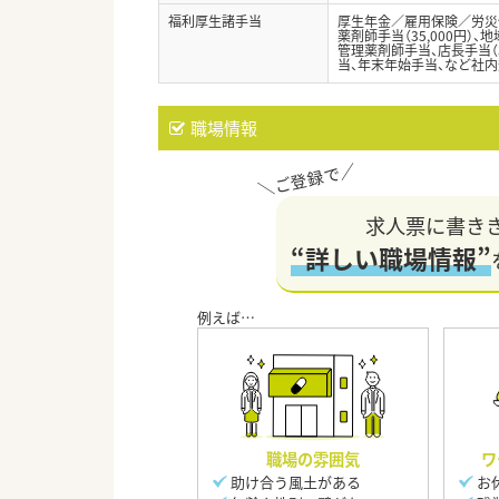
福利厚生諸手当
厚生年金／雇用保険／労災
薬剤師手当（35,000円）、地
管理薬剤師手当、店長手当（3
当、年末年始手当、など社
職場情報
求人票に書き
“詳しい職場情報”
職場の雰囲気
ワ
助け合う風土がある
お