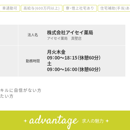
車通勤可
高給与(600万円以上)
寮・借上社宅あり
住宅補助(手当)
株式会社アイセイ薬局
法人名
アイセイ薬局 真壁店
月火木金
09：00～18：15（休憩60分）
勤務時間
土
09：00～16：00（休憩60分）
スキルに自信がない方
したい方
advantage
求人の魅力