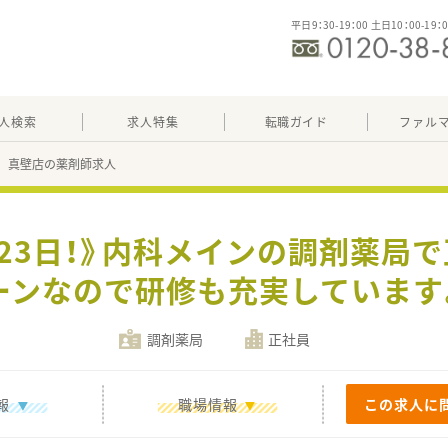
平日9：30-19：00 土日10：00-19：
人検索
求人特集
転職ガイド
ファル
 真壁店の薬剤師求人
123日！》内科メインの調剤薬局
ーンなので研修も充実しています
調剤薬局
正社員
報
職場情報
この求人に