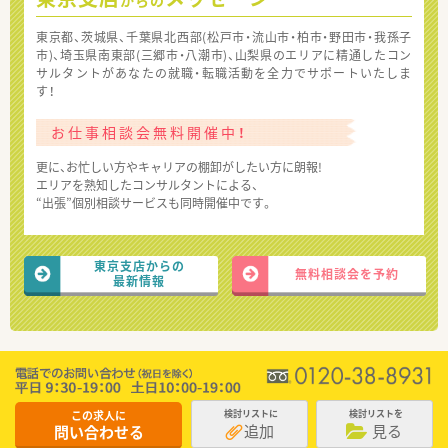
東京都、茨城県、千葉県北西部(松戸市・流山市・柏市・野田市・我孫子
市)、埼玉県南東部(三郷市・八潮市)、山梨県のエリアに精通したコン
サルタントがあなたの就職・転職活動を全力でサポートいたしま
す！
お仕事相談会無料開催中！
更に、お忙しい方やキャリアの棚卸がしたい方に朗報!
エリアを熟知したコンサルタントによる、
“出張”個別相談サービスも同時開催中です。
東京支店からの
無料相談会を予約
最新情報
この求人に
検討リストに
検討リストを
追加
見る
問い合わせる