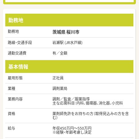
勤務地
勤務地
茨城県 桜川市
路線・交通手段
岩瀬駅 (JR水戸線)
通勤交通費
有／全額
基本情報
雇用形態
正社員
業種
調剤薬局
業務内容
調剤／監査／服薬指導
主な応需科目：内科、循環器、消化器、小児科
資格
薬剤師免許をお持ちの方（取得見込みの方を含
む）
給与
年収450万円～550万円
※経験・年齢考慮し決定