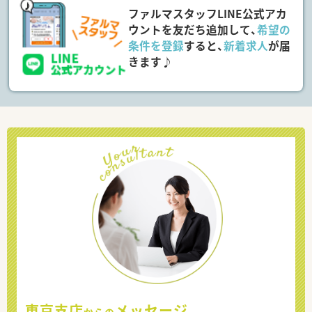
ファルマスタッフLINE公式アカ
ウントを友だち追加して、
希望の
条件を登録
すると、
新着求人
が届
きます♪
東京支店
メッセージ
からの