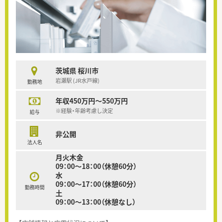
茨城県 桜川市
岩瀬駅 (JR水戸線)
勤務地
年収450万円～550万円
※経験・年齢考慮し決定
給与
非公開
法人名
月火木金
09：00～18：00（休憩60分）
水
09：00～17：00（休憩60分）
勤務時間
土
09：00～13：00（休憩なし）