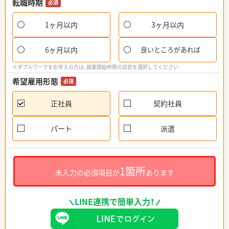
転職時期
必須
1ヶ月以内
3ヶ月以内
6ヶ月以内
良いところがあれば
※ダブルワークをお考えの方は、就業開始時期の目安を選択してください
希望雇用形態
必須
正社員
契約社員
パート
派遣
1箇所
未入力の必須項目が
あります
LINE連携で簡単入力！