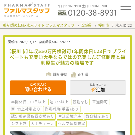
平日9：30-19：00 土日10：00-19：00
薬剤師の転職・求人サイト ファルマスタッフ
茨城県
桜川市
求人ID：22
更新日：
2026/07/17
薬剤師求人ID：
226337
【桜川市】年収550万円検討可！年間休日123日でプライ
ベートも充実◎大手ならではの充実した研修制度と福
利厚生が魅力の職場です
調剤薬局
正社員
この求人に
検討リストに
問い合わせる
追加
年間休日120日以上
週32h以上
転勤なし
車通勤可
寮・借上社宅あり
住宅補助(手当)あり
認定薬剤師取得支援あり
生活環境充実
教育制度あり
シフト制
大手チェーン
ヘルプ体制充実