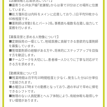
【店舗情報と応需状況について】
■最寄りのJR水戸線「岩瀬駅」からは車で10分ほどの場所に位置
しています。
■処方箋科目は内科をメインに応需しており、1日平均50枚から
60枚程度です。
■薬剤師は常勤1名とパート2名、事務員も複数名在籍し協力して
業務を行います。
【募集背景と求める人物像について】
■定期採用の一環として、地域医療に貢献できる意欲的な薬剤師
を募集しています。
■管理薬剤師の経験がある方や、将来的にステップアップを目指
す方を歓迎します。
■チームワークを大切にし、患者様一人ひとりに丁寧な対応がで
きる方を求めます。
【勤務実態について】
■残業時間は月平均10時間程度と少なく、発生した分は1分単位
で支給されます。
■水曜日は17時までの勤務となっており、週の半ばで早めに帰宅
できるシフトです。
■無理のない人員配置とヘルプ体制により、有給休暇も取得しや
すい環境があります。