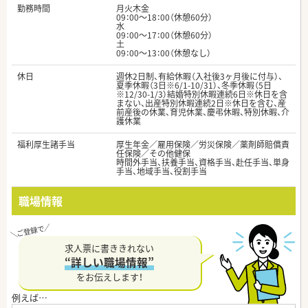
勤務時間
月火木金
09：00～18：00（休憩60分）
水
09：00～17：00（休憩60分）
土
09：00～13：00（休憩なし）
休日
週休2日制、有給休暇（入社後3ヶ月後に付与）、
夏季休暇（3日※6/1-10/31）、冬季休暇（5日
※12/30-1/3）結婚特別休暇連続6日※休日を含
まない、出産特別休暇連続2日※休日を含む、産
前産後の休業、育児休業、慶弔休暇、特別休暇、介
護休業
福利厚生諸手当
厚生年金／雇用保険／労災保険／薬剤師賠償責
任保険／その他健保
時間外手当、扶養手当、資格手当、赴任手当、単身
手当、地域手当、役割手当
職場情報
求人票に書ききれない
“詳しい職場情報”
をお伝えします！