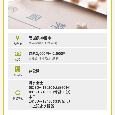
茨城県 神栖市
鹿島神宮駅 (JR鹿島線)
勤務地
時給2,000円～2,500円
※経験・条件考慮し決定
給与
非公開
法人名
月水金土
08：30～17：30（休憩60分）
09：30～18：30（休憩60分）
木日
勤務時間
14：30～18：30（休憩なし）
※上記より相談