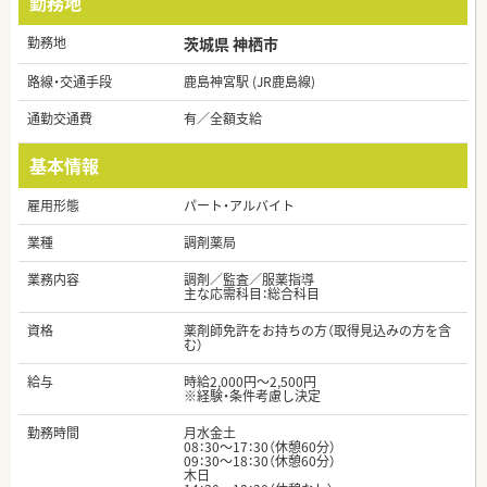
勤務地
勤務地
茨城県 神栖市
路線・交通手段
鹿島神宮駅 (JR鹿島線)
通勤交通費
有／全額支給
基本情報
雇用形態
パート・アルバイト
業種
調剤薬局
業務内容
調剤／監査／服薬指導
主な応需科目：総合科目
資格
薬剤師免許をお持ちの方（取得見込みの方を含
む）
給与
時給2,000円～2,500円
※経験・条件考慮し決定
勤務時間
月水金土
08：30～17：30（休憩60分）
09：30～18：30（休憩60分）
木日