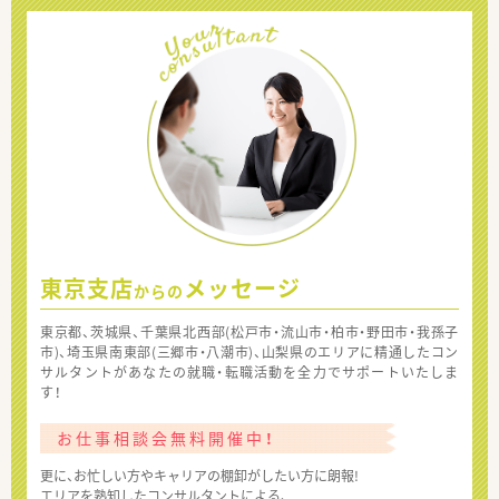
東京支店
メッセージ
からの
東京都、茨城県、千葉県北西部(松戸市・流山市・柏市・野田市・我孫子
市)、埼玉県南東部(三郷市・八潮市)、山梨県のエリアに精通したコン
サルタントがあなたの就職・転職活動を全力でサポートいたしま
す！
お仕事相談会無料開催中！
更に、お忙しい方やキャリアの棚卸がしたい方に朗報!
エリアを熟知したコンサルタントによる、