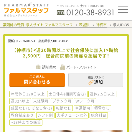
平日9：30-19：00 土日10：00-19：00
薬剤師の転職・求人サイト ファルマスタッフ
茨城県
神栖市
求人ID：35
更新日：
2026/06/24
薬剤師求人ID：
354035
【神栖市】<週20時間以上で社会保険に加入！>時給
2,500円 総合病院前の綺麗な薬局です！
調剤薬局
パート・アルバイト
この求人に
検討リストに
問い合わせる
追加
年間休日120日以上
土日休み(相談可含む)
週休2.5日以上
週32h以上
未経験可
ブランク可
Ｗワーク可
残業なし(ほぼなし含む)
転勤なし
車通勤可
積雪なし
教育制度あり
シフト制
大手チェーン以外
総合科目
~18時までの職場