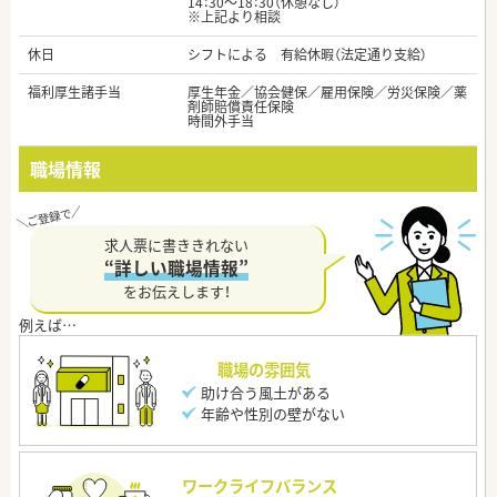
14：30～18：30（休憩なし）
※上記より相談
休日
シフトによる 有給休暇（法定通り支給）
福利厚生諸手当
厚生年金／協会健保／雇用保険／労災保険／薬
剤師賠償責任保険
時間外手当
職場情報
求人票に書ききれない
“詳しい職場情報”
をお伝えします！
職場の雰囲気
助け合う風土がある
年齢や性別の壁がない
ワークライフバランス