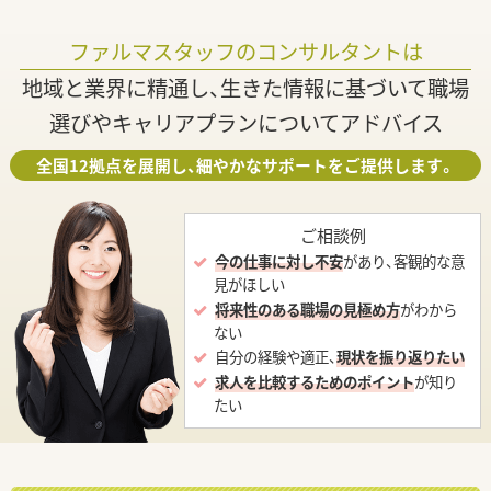
ファルマスタッフのコンサルタントは
地域と業界に精通し、生きた情報に基づいて職場
選びやキャリアプランについてアドバイス
全国12拠点を展開し、細やかなサポートをご提供します。
ご相談例
今の仕事に対し不安
があり、客観的な意
見がほしい
将来性のある職場の見極め方
がわから
ない
自分の経験や適正、
現状を振り返りたい
求人を比較するためのポイント
が知り
たい