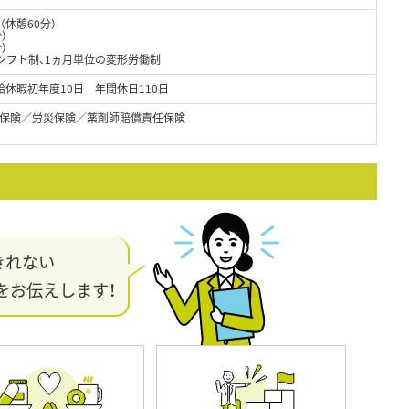
0（休憩60分）
）
）
シフト制、1ヵ月単位の変形労働制
休暇初年度10日 年間休日110日
保険／労災保険／薬剤師賠償責任保険
きれない
をお伝えします！