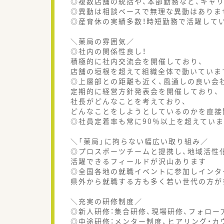
◎複数店舗の統括や、本部勤務など、キャ
◎異動は相談ベースで無理な異動はありま
◎産育休の実績多数！時短勤務で活躍して
＼薬局の雰囲気／
◎社内の関係性良し！
積極的に社内交流会を開催しており、
店舗の垣根を超えて組織全体で動いていま
◎上層部との距離も近く、風通しの良い会
定期的に経営方針発表会を開催しており、
社長がどんなことを考えており、
どんなことをしようとしているのかを直接
◎社員定着率も常に90％以上を超えていま
＼「薬局」に拘らない幅広い取り組み／
◎プロスポーツチームと提携し、地域活性
活躍できるフィールドが沢山あります
◎全国各地の就職イベントに参加しインタ
県外から就職する方も多く若い世代の方が
＼充実の研修制度／
◎新人研修：集合研修、現場研修、フォロー
◎中途研修：メンター制度、ヒアリング・カ