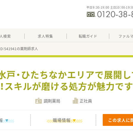
平日9：30-19：00 土日10：00-19：
人検索
求人特集
転職ガイド
ファル
ID：541941の薬剤師求人
≫水戸・ひたちなかエリアで展開し
！スキルが磨ける処方が魅力で
調剤薬局
正社員
報
職場情報
この求人に