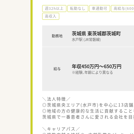
週32h以上
転勤なし
車通勤可
高給与(60
高収入
茨城県 東茨城郡茨城町
勤務地
水戸駅 (JR常磐線)
年収450万円～650万円
給与
※経験、年齢により異なる
＼法人特徴／
◎茨城県央エリア(水戸市)を中心に13店
◎地域の方の健康的な生活に貢献すること
茨城県で一番患者さんに愛される会社を目
＼キャリアパス／