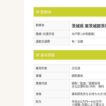
勤務地
茨城県 東茨城郡茨
勤務地
路線・交通手段
水戸駅 (JR常磐線)
通勤交通費
有／全額
基本情報
雇用形態
正社員
業種
調剤薬局
業務内容
調剤／監査／服薬指導
主な応需科目：内科 眼科
資格
薬剤師免許をお持ちの方（
給与
年収450万円～650万円
※経験、年齢により異なる