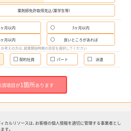
希
薬剤師免許取得見込（薬学生等）
1ヶ月以内
3ヶ月以内
6ヶ月以内
良いところがあれば
をお考えの方は、就業開始時期の目安を選択してください
契約社員
パート
派遣
1箇所
必須項目が
あります
ディカルリソースは、お客様の個人情報を適切に管理する事業者とし
ます。