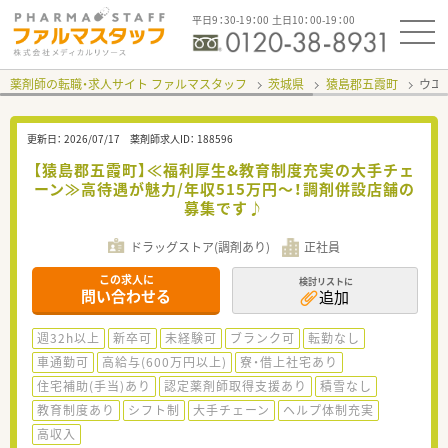
平日9：30-19：00 土日10：00-19：00
薬剤師の転職・求人サイト ファルマスタッフ
茨城県
猿島郡五霞町
ウエ
更新日：
2026/07/17
薬剤師求人ID：
188596
【猿島郡五霞町】≪福利厚生&教育制度充実の大手チェ
ーン≫高待遇が魅力/年収515万円～！調剤併設店舗の
募集です♪
ドラッグストア(調剤あり)
正社員
この求人に
検討リストに
問い合わせる
追加
週32h以上
新卒可
未経験可
ブランク可
転勤なし
車通勤可
高給与(600万円以上)
寮・借上社宅あり
住宅補助(手当)あり
認定薬剤師取得支援あり
積雪なし
教育制度あり
シフト制
大手チェーン
ヘルプ体制充実
高収入