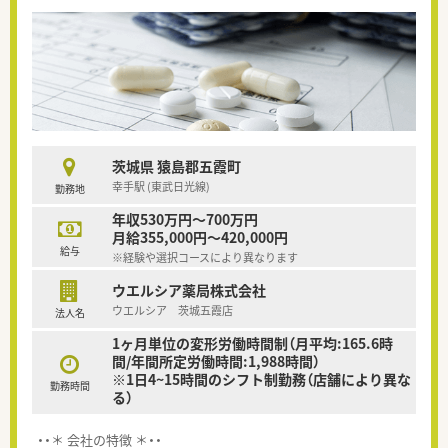
茨城県 猿島郡五霞町
幸手駅 (東武日光線)
勤務地
年収530万円～700万円
月給355,000円～420,000円
給与
※経験や選択コースにより異なります
ウエルシア薬局株式会社
ウエルシア 茨城五霞店
法人名
1ヶ月単位の変形労働時間制（月平均:165.6時
間/年間所定労働時間:1,988時間）
※1日4~15時間のシフト制勤務（店舗により異な
勤務時間
る）
・・＊ 会社の特徴 ＊・・