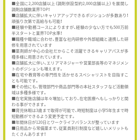
■全国に2,200店舗以上（調剤併設型約2,000店舗以上）を展開し
調剤店舗数業界TOP！
■店舗拡大に伴いキャリアアップできるポジションが多数あり！
頑張り次第で高給与も可能！
■経験や勤務コースによりますが、経験の少ない方でも500万前
半スタートと業界TOP水準！
■職種や職域に合わせ、豊富な社内研修や外部組織と連携した研
修を用意されています
■薬剤師が中心の会社だからこそ活躍できるキャリアパスが多
種多様に用意されています。
■店舗拡大に伴い、エリアマネジャーや営業部長等のマネジメン
トのポジションも増えます。
■在宅や教育等の専門性を活かせるスペシャリストを目指すこ
とも可能です。
■その他にも、管理部門や商品部門等の本社スタッフなど活動領
域は多種多様です。
■在宅実施店舗は年々増加しており、在宅医療へもしっかりと関
わる事ができます。
■育児休暇は3歳まで取得が可能で、時短制度は小学5年生まで時
短勤務ができるよう変更予定です。
■年間休日が120日とワークライフバランスが整っています
■日用品から常備薬まで、従業員割引制度など嬉しいメリットも
たくさんあります！