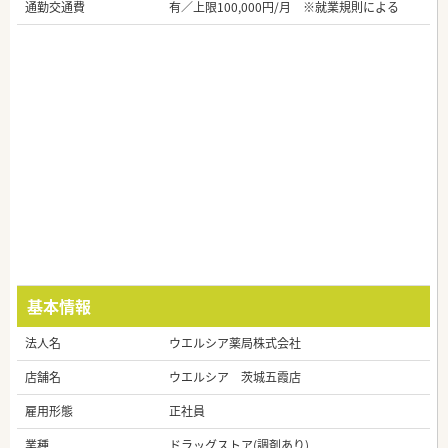
通勤交通費
有／上限100,000円/月 ※就業規則による
基本情報
法人名
ウエルシア薬局株式会社
店舗名
ウエルシア 茨城五霞店
雇用形態
正社員
業種
ドラッグストア(調剤あり)