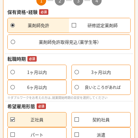
1
2
3
4
保有資格・経験
必須
薬剤師免許
研修認定薬剤師
薬剤師免許取得見込（薬学生等）
転職時期
必須
1ヶ月以内
3ヶ月以内
6ヶ月以内
良いところがあれば
※ダブルワークをお考えの方は、就業開始時期の目安を選択してください
希望雇用形態
必須
正社員
契約社員
パート
派遣