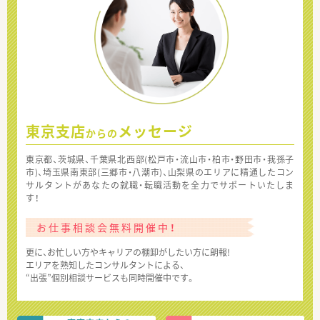
東京支店
メッセージ
からの
東京都、茨城県、千葉県北西部(松戸市・流山市・柏市・野田市・我孫子
市)、埼玉県南東部(三郷市・八潮市)、山梨県のエリアに精通したコン
サルタントがあなたの就職・転職活動を全力でサポートいたしま
す！
お仕事相談会無料開催中！
更に、お忙しい方やキャリアの棚卸がしたい方に朗報!
エリアを熟知したコンサルタントによる、
“出張”個別相談サービスも同時開催中です。