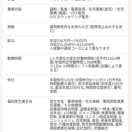
業務内容
調剤／監査／服薬指導／在宅業務（居宅）／在宅
業務（施設）／OTC販売
OTCカウンセリング販売
資格
薬剤師免許をお持ちの方（取得見込みの方を含
む）
給与
年収530万円～700万円
月給355,000円～420,000円
※経験や選択コースにより異なります
勤務時間
1ヶ月単位の変形労働時間制（月平均:165.6時
間/年間所定労働時間:1,988時間）
※1日4~15時間のシフト制勤務（店舗により異
なる）
休日
年間休日120日（月間休日8～11日※1日平均8
時間勤務の場合）、年次有給休暇（初年度10日付
与、最高年間20日付与、時間単位取得可）、慶弔
休暇
福利厚生諸手当
厚生年金／雇用保険／労災保険／薬剤師賠償責
任保険／その他健保
従業員持株会制度、退職金制度（一時金・確定拠
出年金）、LTD制度、グループ保険・医療保険、健康
診断、従業員割引制度、ユニオン助成金制度、N-
コンシェルジュ、社宅制度、産前・産後休業制度、
育児・介護休業制度、育児短時間勤務制度、薬剤
師賠償責任保険（会社契約）、労働組合