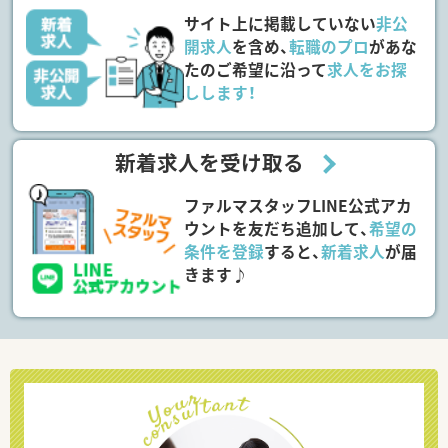
サイト上に掲載していない
非公
開求人
を含め、
転職のプロ
があな
たのご希望に沿って
求人をお探
しします！
新着求人を受け取る
ファルマスタッフLINE公式アカ
ウントを友だち追加して、
希望の
条件を登録
すると、
新着求人
が届
きます♪