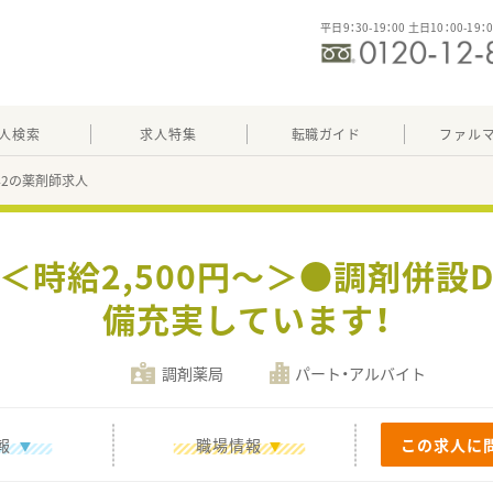
平日9：30-19：00 土日10：00-19：
人検索
求人特集
転職ガイド
ファル
842の薬剤師求人
＜時給2,500円～＞●調剤併設
備充実しています！
調剤薬局
パート・アルバイト
報
職場情報
この求人に