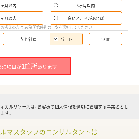
1ヶ月以内
3ヶ月以内
パ
6ヶ月以内
良いところがあれば
希
をお考えの方は、就業開始時期の目安を選択してください
契約社員
パート
派遣
就
1箇所
必須項目が
あります
就業
ディカルリソースは、お客様の個人情報を適切に管理する事業者とし
ます。
調
ァルマスタッフのコンサルタントは