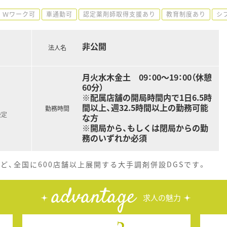
Ｗワーク可
車通勤可
認定薬剤師取得支援あり
教育制度あり
シ
非公開
法人名
月火水木金土 09：00～19：00（休憩
60分）
※配属店舗の開局時間内で1日6.5時
間以上、週32.5時間以上の勤務可能
勤務時間
決定
な方
※開局から、もしくは閉局からの勤
務のいずれか必須
ど、全国に600店舗以上展開する大手調剤併設DGSです。
advantage
求人の魅力