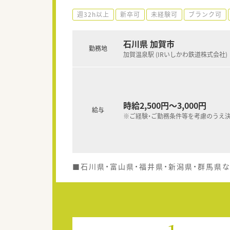
週32h以上
新卒可
未経験可
ブランク可
石川県 加賀市
勤務地
加賀温泉駅 (IRいしかわ鉄道株式会社)
時給2,500円～3,000円
給与
※ご経験・ご勤務条件等を考慮のうえ
■石川県・富山県・福井県・新潟県・群馬県な