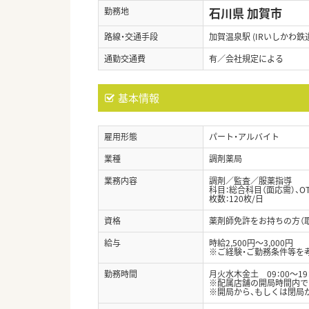
石川県 加賀市
勤務地
路線・交通手段
加賀温泉駅 (IRいしかわ鉄
通勤交通費
有／会社規定による
基本情報
雇用形態
パート・アルバイト
業種
調剤薬局
業務内容
調剤／監査／服薬指導
科目：総合科目（面応需）、O
枚数：120枚/日
資格
薬剤師免許をお持ちの方（
給与
時給2,500円～3,000円
※ご経験・ご勤務条件等を
勤務時間
月火水木金土 09：00～19：
※配属店舗の開局時間内で1
※開局から、もしくは閉局