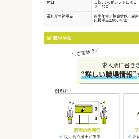
休日
日祝、その他シフトによる
り など
福利厚生諸手当
厚生年金／協会健保／雇用
応援手当2,000円/回
職場情報
求人票に書き
“詳しい職場情報”
職場の雰囲気
ワ
助け合う風土がある
お