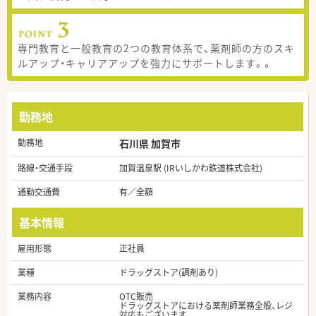
専門教育と一般教育の2つの教育体系で、薬剤師の方のスキ
ルアップ・キャリアアップを強力にサポートします。。
勤務地
勤務地
石川県 加賀市
路線・交通手段
加賀温泉駅 (IRいしかわ鉄道株式会社)
通勤交通費
有／全額
基本情報
雇用形態
正社員
業種
ドラッグストア(調剤あり)
業務内容
OTC販売
ドラッグストアにおける薬剤師業務全般、レジ
対応もございます