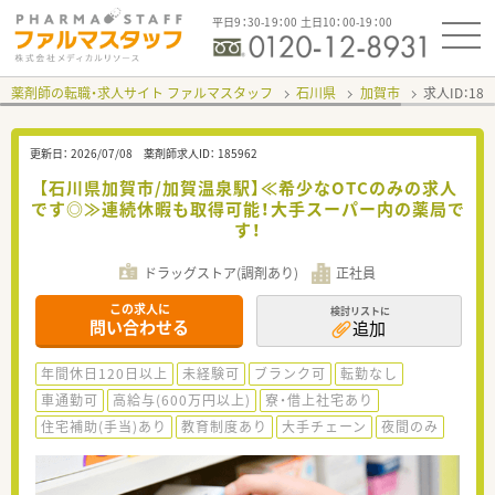
平日9：30-19：00 土日10：00-19：00
薬剤師の転職・求人サイト ファルマスタッフ
石川県
加賀市
求人ID：18
更新日：
2026/07/08
薬剤師求人ID：
185962
【石川県加賀市/加賀温泉駅】≪希少なOTCのみの求人
です◎≫連続休暇も取得可能！大手スーパー内の薬局で
す！
ドラッグストア(調剤あり)
正社員
この求人に
検討リストに
問い合わせる
追加
年間休日120日以上
未経験可
ブランク可
転勤なし
車通勤可
高給与(600万円以上)
寮・借上社宅あり
住宅補助(手当)あり
教育制度あり
大手チェーン
夜間のみ