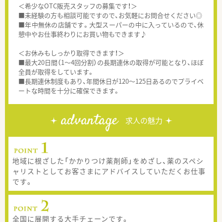
＜希少なOTC販売スタッフの募集です！＞
■未経験の方も相談可能ですので、お気軽にお問合せください◎
■年中無休の店舗です。大型スーパーの中に入っているので、休
憩中やお仕事終わりにお買い物もできます♪
＜お休みもしっかり取得できます！＞
■最大20日間（1～4回分割）の長期連休の取得が可能となり、ほぼ
全員が取得をしています。
■長期連休制度もあり、年間休日が120～125日あるのでプライベ
ートな時間を十分に確保できます。
advantage
求人の魅力
地域に根ざした「かかりつけ薬剤師」をめざし、薬のスペシ
ャリストとしてお客さまにアドバイスしていただくお仕事
です。
全国に展開する大手チェーンです。