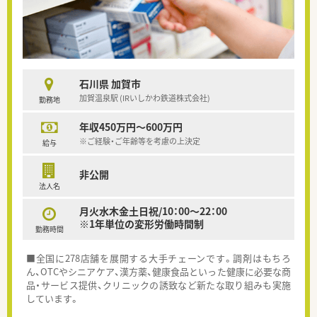
石川県 加賀市
加賀温泉駅 (IRいしかわ鉄道株式会社)
勤務地
年収450万円～600万円
※ご経験・ご年齢等を考慮の上決定
給与
非公開
法人名
月火水木金土日祝/10：00～22：00
※1年単位の変形労働時間制
勤務時間
■全国に278店舗を展開する大手チェーンです。調剤はもちろ
ん、OTCやシニアケア、漢方薬、健康食品といった健康に必要な商
品・サービス提供、クリニックの誘致など新たな取り組みも実施
しています。