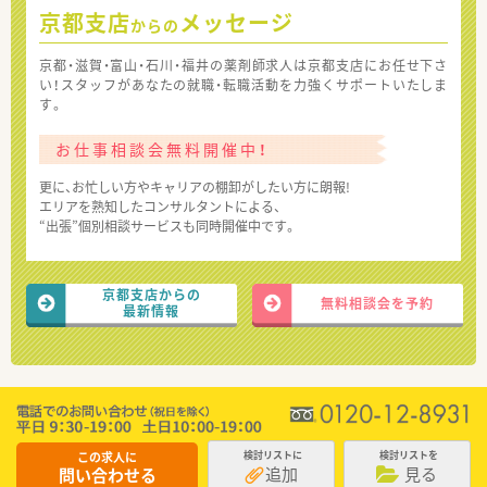
京都支店
メッセージ
からの
京都・滋賀・富山・石川・福井の薬剤師求人は京都支店にお任せ下さ
い！スタッフがあなたの就職・転職活動を力強くサポートいたしま
す。
お仕事相談会無料開催中！
更に、お忙しい方やキャリアの棚卸がしたい方に朗報!
エリアを熟知したコンサルタントによる、
“出張”個別相談サービスも同時開催中です。
京都支店からの
無料相談会を予約
最新情報
この求人に
検討リストに
検討リストを
追加
見る
問い合わせる