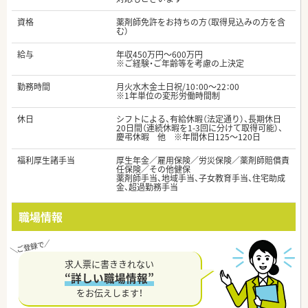
資格
薬剤師免許をお持ちの方（取得見込みの方を含
む）
給与
年収450万円～600万円
※ご経験・ご年齢等を考慮の上決定
勤務時間
月火水木金土日祝/10：00～22：00
※1年単位の変形労働時間制
休日
シフトによる、有給休暇（法定通り）、長期休日
20日間（連続休暇を1-3回に分けて取得可能）、
慶弔休暇 他 ※年間休日125～120日
福利厚生諸手当
厚生年金／雇用保険／労災保険／薬剤師賠償責
任保険／その他健保
薬剤師手当、地域手当、子女教育手当、住宅助成
金、超過勤務手当
職場情報
求人票に書ききれない
“詳しい職場情報”
をお伝えします！