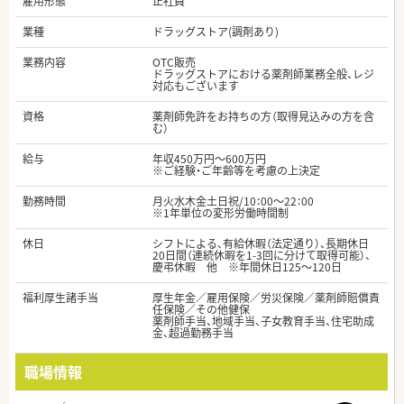
雇用形態
正社員
業種
ドラッグストア(調剤あり)
業務内容
OTC販売
ドラッグストアにおける薬剤師業務全般、レジ
対応もございます
資格
薬剤師免許をお持ちの方（取得見込みの方を含
む）
給与
年収450万円～600万円
※ご経験・ご年齢等を考慮の上決定
勤務時間
月火水木金土日祝/10：00～22：00
※1年単位の変形労働時間制
休日
シフトによる、有給休暇（法定通り）、長期休日
20日間（連続休暇を1-3回に分けて取得可能）、
慶弔休暇 他 ※年間休日125～120日
福利厚生諸手当
厚生年金／雇用保険／労災保険／薬剤師賠償責
任保険／その他健保
薬剤師手当、地域手当、子女教育手当、住宅助成
金、超過勤務手当
職場情報