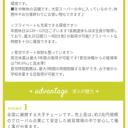
環境です。
■年中無休の店舗です。大型スーパーの中に入っているので、休
憩中やお仕事終わりにお買い物もできます♪
＜プライベートも充実できる環境です＞
年間休日は120～125日ございます！長期連休もほぼ全員が取得し
ており、最大20日間（1～4回分割）の取得が可能！プライベートな
時間を十分に確保できます。
＜育児サポート体制も整っています＞
育児休業は最大3年間の取得が可能です！育児休職からの復帰率
は「98.6％」と高水準！
育児時短勤務は、最大3時間の時間短縮する事ができ、お子様が小
学校卒業する迄取得が可能です。
advantage
求人の魅力
全国に展開する大手チェーンです。売上高は、約2兆円規模
のグローバル企業にて安定した経営環境の中で安心して働
く事が出来ます。