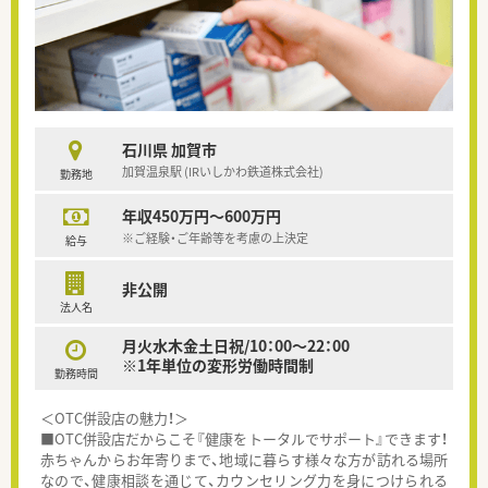
石川県 加賀市
加賀温泉駅 (IRいしかわ鉄道株式会社)
勤務地
年収450万円～600万円
※ご経験・ご年齢等を考慮の上決定
給与
非公開
法人名
月火水木金土日祝/10：00～22：00
※1年単位の変形労働時間制
勤務時間
＜OTC併設店の魅力！＞
■OTC併設店だからこそ『健康をトータルでサポート』できます！
赤ちゃんからお年寄りまで、地域に暮らす様々な方が訪れる場所
なので、健康相談を通じて、カウンセリング力を身につけられる