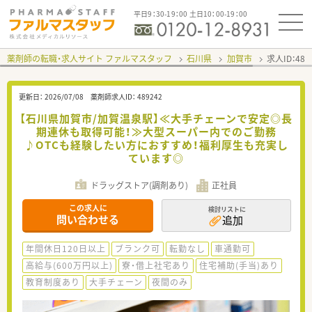
平日9：30-19：00 土日10：00-19：00
薬剤師の転職・求人サイト ファルマスタッフ
石川県
加賀市
求人ID：48
更新日：
2026/07/08
薬剤師求人ID：
489242
【石川県加賀市/加賀温泉駅】≪大手チェーンで安定◎長
期連休も取得可能！≫大型スーパー内でのご勤務
♪OTCも経験したい方におすすめ！福利厚生も充実し
ています◎
ドラッグストア(調剤あり)
正社員
この求人に
検討リストに
問い合わせる
追加
年間休日120日以上
ブランク可
転勤なし
車通勤可
高給与(600万円以上)
寮・借上社宅あり
住宅補助(手当)あり
教育制度あり
大手チェーン
夜間のみ