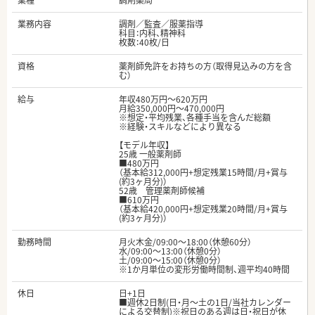
業種
調剤薬局
業務内容
調剤／監査／服薬指導
科目：内科、精神科
枚数：40枚/日
資格
薬剤師免許をお持ちの方（取得見込みの方を含
む）
給与
年収480万円～620万円
月給350,000円～470,000円
※想定・平均残業、各種手当を含んだ総額
※経験・スキルなどにより異なる
【モデル年収】
25歳 一般薬剤師
■480万円
（基本給312,000円+想定残業15時間/月+賞与
(約3ヶ月分)）
52歳 管理薬剤師候補
■610万円
（基本給420,000円+想定残業20時間/月+賞与
(約3ヶ月分)）
勤務時間
月火木金/09:00～18:00（休憩60分）
水/09:00～13:00（休憩0分）
土/09:00～15:00（休憩0分）
※1か月単位の変形労働時間制、週平均40時間
休日
日+1日
■週休2日制(日・月～土の1日/当社カレンダー
による交替制)※祝日のある週は日・祝日が休