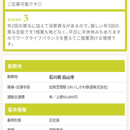
ご応募可能です◎
年2回の賞与に加えて決算賞与があるので、嬉しい年3回の
賞与支給です！残業も殆どなく、平日に半休休みもあります
のでワークライフバランスを整えてご就業頂ける環境で
す。
勤務地
勤務地
石川県 白山市
路線・交通手段
加賀笠間駅 (IRいしかわ鉄道株式会社)
通勤交通費
有／上限50,000円
基本情報
雇用形態
正社員