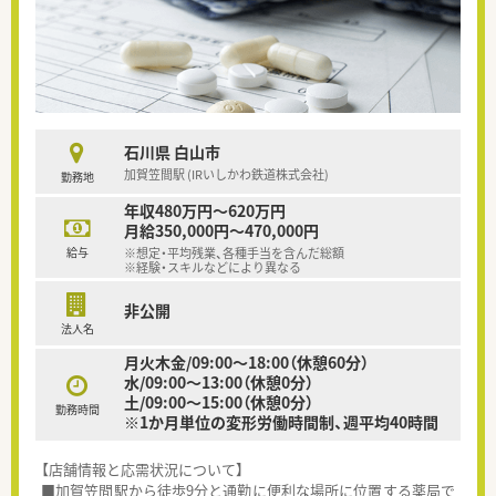
石川県 白山市
加賀笠間駅 (IRいしかわ鉄道株式会社)
勤務地
年収480万円～620万円
月給350,000円～470,000円
給与
※想定・平均残業、各種手当を含んだ総額
※経験・スキルなどにより異なる
非公開
法人名
月火木金/09:00～18:00（休憩60分）
水/09:00～13:00（休憩0分）
土/09:00～15:00（休憩0分）
勤務時間
※1か月単位の変形労働時間制、週平均40時間
【店舗情報と応需状況について】
■加賀笠間駅から徒歩9分と通勤に便利な場所に位置する薬局で