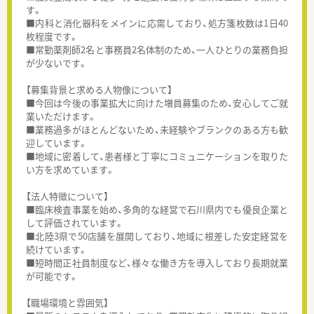
す。
■内科と消化器科をメインに応需しており、処方箋枚数は1日40
枚程度です。
■常勤薬剤師2名と事務員2名体制のため、一人ひとりの業務負担
が少ないです。
【募集背景と求める人物像について】
■今回は今後の事業拡大に向けた増員募集のため、安心してご就
業いただけます。
■業務過多がほとんどないため、未経験やブランクのある方も歓
迎しています。
■地域に密着して、患者様と丁寧にコミュニケーションを取りた
い方を求めています。
【法人特徴について】
■臨床検査事業を始め、多角的な経営で石川県内でも優良企業と
して評価されています。
■北陸3県で50店舗を展開しており、地域に根差した安定経営を
続けています。
■短時間正社員制度など、様々な働き方を導入しており長期就業
が可能です。
【職場環境と雰囲気】