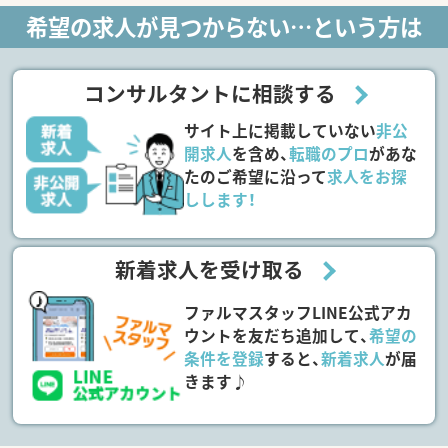
希望の求人が見つからない…という方は
コンサルタントに相談する
サイト上に掲載していない
非公
開求人
を含め、
転職のプロ
があな
たのご希望に沿って
求人をお探
しします！
新着求人を受け取る
ファルマスタッフLINE公式アカ
ウントを友だち追加して、
希望の
条件を登録
すると、
新着求人
が届
きます♪