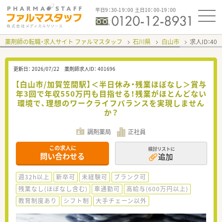
平日9：30-19：00 土日10：00-19：00
薬剤師の転職・求人サイト ファルマスタッフ
石川県
白山市
求人ID：40
更新日：
2026/07/22
薬剤師求人ID：
401696
【白山市/加賀笠間駅】＜半日休み・残業ほぼなし＞賞与
年3回で年収550万円も目指せる！残業がほとんどない
環境で、理想のワークライフバランスを実現しません
か？
調剤薬局
正社員
この求人に
検討リストに
問い合わせる
追加
週32h以上
新卒可
未経験可
ブランク可
残業なし(ほぼなし含む)
車通勤可
高給与(600万円以上)
教育制度あり
シフト制
大手チェーン以外