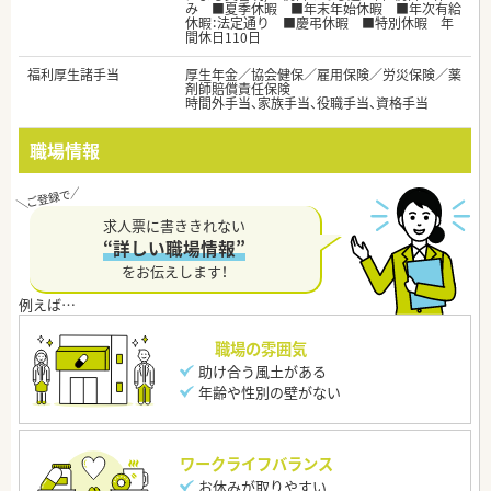
み ■夏季休暇 ■年末年始休暇 ■年次有給
休暇：法定通り ■慶弔休暇 ■特別休暇 年
間休日110日
福利厚生諸手当
厚生年金／協会健保／雇用保険／労災保険／薬
剤師賠償責任保険
時間外手当、家族手当、役職手当、資格手当
職場情報
求人票に書ききれない
“詳しい職場情報”
をお伝えします！
職場の雰囲気
助け合う風土がある
年齢や性別の壁がない
ワークライフバランス
お休みが取りやすい