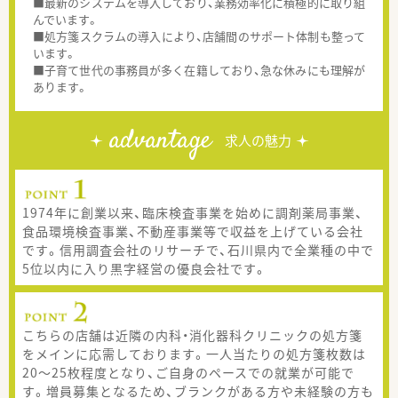
■最新のシステムを導入しており、業務効率化に積極的に取り組
んでいます。
■処方箋スクラムの導入により、店舗間のサポート体制も整って
います。
■子育て世代の事務員が多く在籍しており、急な休みにも理解が
あります。
advantage
求人の魅力
1974年に創業以来、臨床検査事業を始めに調剤薬局事業、
食品環境検査事業、不動産事業等で収益を上げている会社
です。信用調査会社のリサーチで、石川県内で全業種の中で
5位以内に入り黒字経営の優良会社です。
こちらの店舗は近隣の内科・消化器科クリニックの処方箋
をメインに応需しております。一人当たりの処方箋枚数は
20～25枚程度となり、ご自身のペースでの就業が可能で
す。増員募集となるため、ブランクがある方や未経験の方も