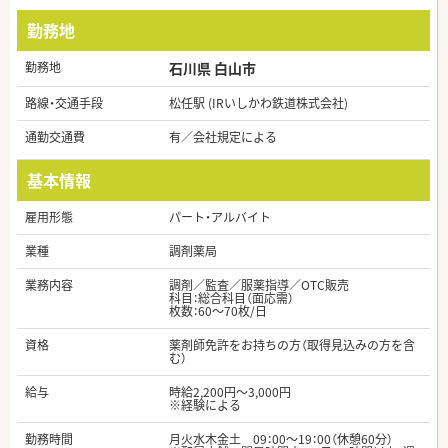
勤務地
勤務地
石川県 白山市
路線・交通手段
松任駅 (IRいしかわ鉄道株式会社)
通勤交通費
有／会社規定による
基本情報
雇用形態
パート・アルバイト
業種
調剤薬局
業務内容
調剤／監査／服薬指導／OTC販売
科目：総合科目（面応需）
枚数：60～70枚/日
資格
薬剤師免許をお持ちの方（取得見込みの方を含
む）
給与
時給2,200円～3,000円
※経験による
勤務時間
月火水木金土 09：00～19：00（休憩60分）