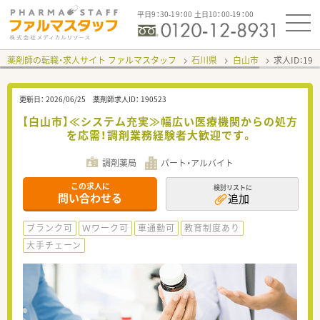
平日9：30-19：00 土日10：00-19：00
薬剤師の転職・求人サイト ファルマスタッフ
石川県
白山市
求人ID：19
更新日：
2026/06/25
薬剤師求人ID：
190523
【白山市】≪システム充実≫幅広い医療機関からの処方
を応需！調剤業務経験者大歓迎です。
調剤薬局
パート・アルバイト
この求人に
検討リストに
問い合わせる
追加
ブランク可
Ｗワーク可
車通勤可
教育制度あり
大手チェーン