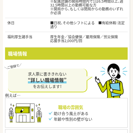
※配属店舗の開局時間内で1日6.5時間以上、週
32.5時間以上の勤務可能な方
※開局から、もしくは閉局からの勤務のいずれ
か必須
休日
■日祝、その他シフトによる ■有給休暇：法定
通り
福利厚生諸手当
厚生年金／協会健保／雇用保険／労災保険
応援手当2,000円/回
職場情報
求人票に書ききれない
“詳しい職場情報”
をお伝えします！
職場の雰囲気
助け合う風土がある
年齢や性別の壁がない