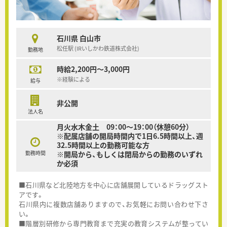
石川県 白山市
松任駅 (IRいしかわ鉄道株式会社)
勤務地
時給2,200円～3,000円
※経験による
給与
非公開
法人名
月火水木金土 09：00～19：00（休憩60分）
※配属店舗の開局時間内で1日6.5時間以上、週
32.5時間以上の勤務可能な方
勤務時間
※開局から、もしくは閉局からの勤務のいずれ
か必須
■石川県など北陸地方を中心に店舗展開しているドラッグスト
アです。
石川県内に複数店舗ありますので、お気軽にお問い合わせ下さ
い。
■階層別研修から専門教育まで充実の教育システムが整ってい