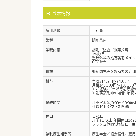
基本情報
雇用形態
正社員
業種
調剤薬局
業務内容
調剤／監査／服薬指導
15枚/日
整形外科の処方箋をメイン
OTC販売
資格
薬剤師免許をお持ちの方（
給与
年収514万円～740万円
月給240,000円～350,000
※ご経験・ご年齢等を考慮
※勤務薬剤師の場合、年収6
勤務時間
月火水木金/9:00～19:00(
※週40ｈシフト制勤務
休日
日+1日
月間8日以上(年間休日10
レッシュ休暇：連続7日 
福利厚生諸手当
厚生年金／協会健保／雇用