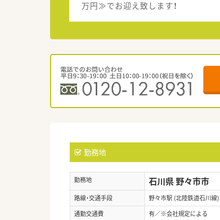
万円≫でお迎え致します！
勤務地
石川県 野々市市
勤務地
路線・交通手段
野々市駅 (北陸鉄道石川線)
通勤交通費
有／※会社規定による