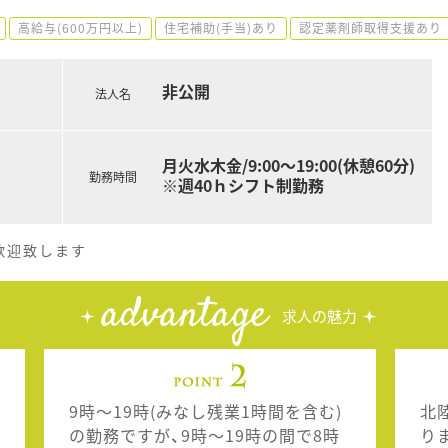
高給与(600万円以上)
住宅補助(手当)あり
認定薬剤師取得支援あり
非公開
法人名
月火水木金/9:00～19:00(休憩60分)
勤務時間
※週40ｈシフト制勤務
歓迎致します
advantage
求人の魅力
9時～19時(みなし残業1時間を含む)
北
の勤務ですが、9時～19時の間で8時
り