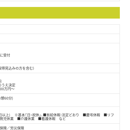
に受付
取得見込みの方を含む）
円
のうえ決定
00万円～
休憩60分)
8日以上) ※基本「日・祝休」、■有給休暇：法定どおり ■慶弔休暇 ■リフ
■育児休業 ■介護休業 ■看護休暇 など
保険／労災保険