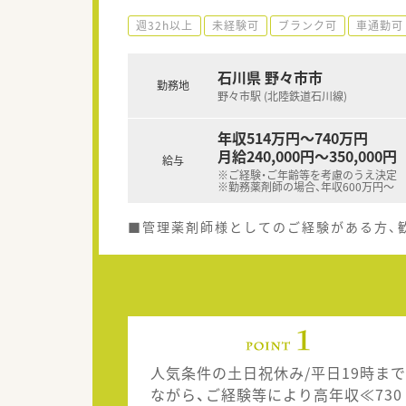
週32h以上
未経験可
ブランク可
車通勤可
石川県 野々市市
勤務地
野々市駅 (北陸鉄道石川線)
年収514万円～740万円
月給240,000円～350,000円
給与
※ご経験・ご年齢等を考慮のうえ決定
※勤務薬剤師の場合、年収600万円～
■管理薬剤師様としてのご経験がある方、
人気条件の土日祝休み/平日19時まで
ながら、ご経験等により高年収≪730