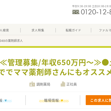
平日9：30-19：00 土日10：00-19：
人検索
求人特集
転職ガイド
ファル
56048の薬剤師求人
】≪管理募集/年収650万円～≫●
ででママ薬剤師さんにもオスス
調剤薬局
正社員
報
職場情報
この求人に