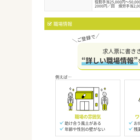
役割手当25,000円～50,
2000円／回 煩労手当2,0
職場情報
求人票に書き
“詳しい職場情報”
職場の雰囲気
ワ
助け合う風土がある
お
年齢や性別の壁がない
残