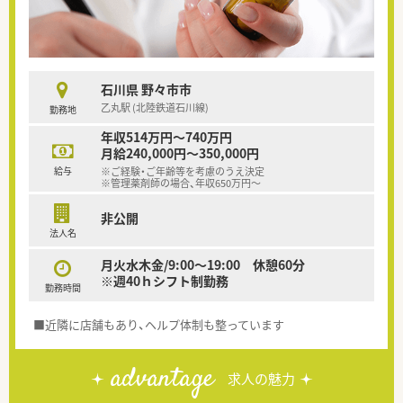
石川県 野々市市
乙丸駅 (北陸鉄道石川線)
勤務地
年収514万円～740万円
月給240,000円～350,000円
給与
※ご経験・ご年齢等を考慮のうえ決定
※管理薬剤師の場合、年収650万円～
非公開
法人名
月火水木金/9:00～19:00 休憩60分
※週40ｈシフト制勤務
勤務時間
■近隣に店舗もあり、ヘルプ体制も整っています
advantage
求人の魅力