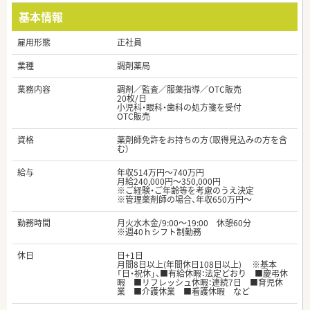
基本情報
雇用形態
正社員
業種
調剤薬局
業務内容
調剤／監査／服薬指導／OTC販売
20枚/日
小児科・眼科・歯科の処方箋を受付
OTC販売
資格
薬剤師免許をお持ちの方（取得見込みの方を含
む）
給与
年収514万円～740万円
月給240,000円～350,000円
※ご経験・ご年齢等を考慮のうえ決定
※管理薬剤師の場合、年収650万円～
勤務時間
月火水木金/9:00～19:00 休憩60分
※週40ｈシフト制勤務
休日
日+1日
月間8日以上(年間休日108日以上) ※基本
「日・祝休」、■有給休暇：法定どおり ■慶弔休
暇 ■リフレッシュ休暇：連続7日 ■育児休
業 ■介護休業 ■看護休暇 など