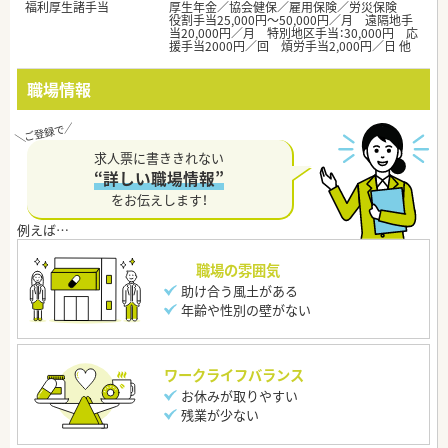
福利厚生諸手当
厚生年金／協会健保／雇用保険／労災保険
役割手当25,000円～50,000円／月 遠隔地手
当20,000円／月 特別地区手当：30,000円 応
援手当2000円／回 煩労手当2,000円／日 他
職場情報
求人票に書ききれない
“詳しい職場情報”
をお伝えします！
職場の雰囲気
助け合う風土がある
年齢や性別の壁がない
ワークライフバランス
お休みが取りやすい
残業が少ない