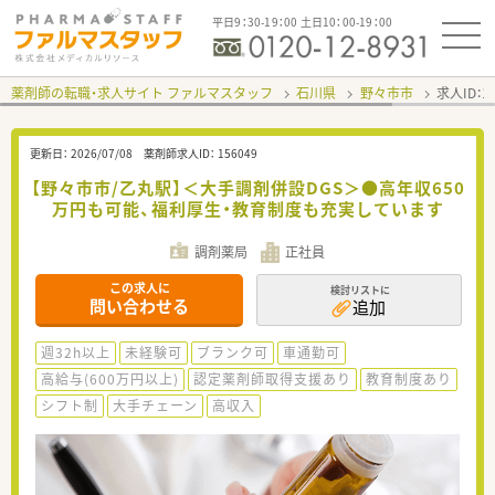
平日9：30-19：00 土日10：00-19：00
薬剤師の転職・求人サイト ファルマスタッフ
石川県
野々市市
求人ID：
更新日：
2026/07/08
薬剤師求人ID：
156049
【野々市市/乙丸駅】＜大手調剤併設DGS＞●高年収650
万円も可能、福利厚生・教育制度も充実しています
調剤薬局
正社員
この求人に
検討リストに
問い合わせる
追加
週32h以上
未経験可
ブランク可
車通勤可
高給与(600万円以上)
認定薬剤師取得支援あり
教育制度あり
シフト制
大手チェーン
高収入