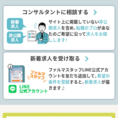
コンサルタントに相談する
サイト上に掲載していない
非公
開求人
を含め、
転職のプロ
があな
たのご希望に沿って
求人をお探
しします！
新着求人を受け取る
ファルマスタッフLINE公式アカ
ウントを友だち追加して、
希望の
条件を登録
すると、
新着求人
が届
きます♪