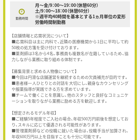
月～金/9：00～19：00（休憩60分）
土/9：00～18：00（休憩60分）
※週平均40時間を基本とする1ヵ月単位の変形
勤務時間
労働時間制勤務
【店舗情報と応需状況について】
■応需科目は主に内科で、近隣の医療機関から1日に平均して約
50枚の処方箋を受け付けております。
■薬剤師は3名から4名、事務員も複数名が在籍しているため、協
力しながら業務に取り組める体制です。
【募集背景と求める人物像について】
■今回は円滑な店舗運営を継続するための欠員補充が目的です。
■患者様一人ひとりとの対話を大切にし、親身なカウンセリング
や服薬指導が実践できる方を求めています。
■チームで働くことを意識し、他のスタッフと良好なコミュニケ
ーションを取りながら業務に励める方を歓迎します。
【想定されるモデル年収】
■ご経験5年程度でご入社の場合、年収500万円前後を想定してお
り、スキルに応じて優遇される可能性があります。
■管理薬剤師などの役職に就いた場合は、役職手当が加算され、
年収600万円以上を目指すことも十分に可能です。