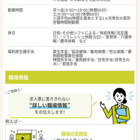
勤務時間
月～金/9：00～19：00（休憩60分）
土/9：00～18：00（休憩60分）
※週平均40時間を基本とする1ヵ月単位の変形
労働時間制勤務
休日
日祝・その他シフトによる／有給休暇（法定通
り）／リフレッシュ休暇（6日）／産育休／介護休
暇／慶弔休暇 など
福利厚生諸手当
厚生年金／協会健保／雇用保険／労災保険／薬
剤師賠償責任保険
時間外手当／薬剤師手当／住宅手当（世帯主の
み）／家族手当
職場情報
求人票に書ききれない
“詳しい職場情報”
をお伝えします！
職場の雰囲気