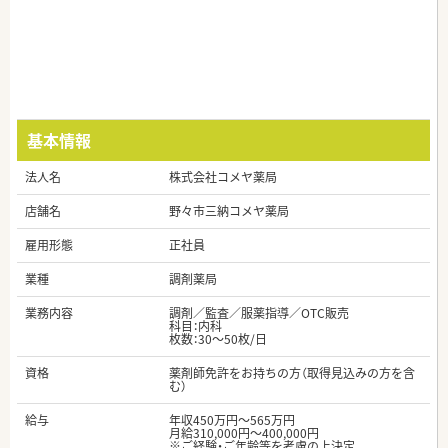
基本情報
法人名
株式会社コメヤ薬局
店舗名
野々市三納コメヤ薬局
雇用形態
正社員
業種
調剤薬局
業務内容
調剤／監査／服薬指導／OTC販売
科目：内科
枚数：30～50枚/日
資格
薬剤師免許をお持ちの方（取得見込みの方を含
む）
給与
年収450万円～565万円
月給310,000円～400,000円
※ご経験・ご年齢等を考慮の上決定