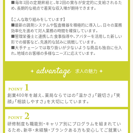
■毎年1回の定期昇給と、年2回の賞与が安定的に支給されるた
め、長期的な視点で着実な収入増が期待できます。
【こんな取り組みをしています】
■最新の調剤システムや監査機器を積極的に導入し、日々の業務
効率化を進めて対人業務の時間を確保しています。
■管理栄養士と連携した食事指導や、アバターを活用した新しい
形での接客など、先進的な試みに挑戦しています。
■大手チェーンでは取り扱いが少ないような商品も独自に仕入
れ、地域のお客様の多様なニーズに応えています。
advantage
求人の魅力
創業400年を越え、薬局ならではの「温かさ」「親切さ」「笑
顔」「相談しやすさ」を大切にしています。
研修制度も職能別・キャリア別にプログラムを組まれてい
るため、新卒・未経験・ブランクある方も安心してご就業い