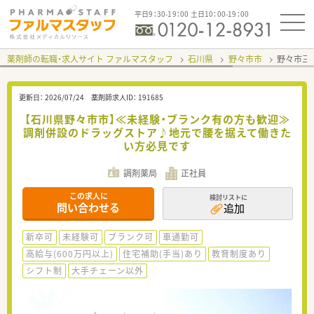
平日9：30-19：00 土日10：00-19：00
薬剤師の転職・求人サイト ファルマスタッフ
石川県
野々市市
野々市三
更新日：
2026/07/24
薬剤師求人ID：
191685
【石川県野々市市】≪未経験・ブランク有の方も歓迎≫
調剤併設のドラッグストア♪地元で腰を据えて働きた
い方必見です
調剤薬局
正社員
この求人に
検討リストに
問い合わせる
追加
新卒可
未経験可
ブランク可
車通勤可
高給与(600万円以上)
住宅補助(手当)あり
教育制度あり
シフト制
大手チェーン以外