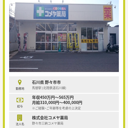
石川県 野々市市
馬替駅 (北陸鉄道石川線)
勤務地
年収450万円～565万円
月給310,000円～400,000円
給与
※ご経験・ご年齢等を考慮の上決定
株式会社コメヤ薬局
野々市三納コメヤ薬局
法人名