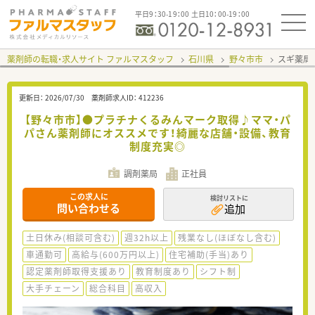
平日9：30-19：00 土日10：00-19：00
薬剤師の転職・求人サイト ファルマスタッフ
石川県
野々市市
スギ薬局
更新日：
2026/07/30
薬剤師求人ID：
412236
【野々市市】●プラチナくるみんマーク取得♪ママ・パ
パさん薬剤師にオススメです！綺麗な店舗・設備、教育
制度充実◎
調剤薬局
正社員
この求人に
検討リストに
問い合わせる
追加
土日休み(相談可含む)
週32h以上
残業なし(ほぼなし含む)
車通勤可
高給与(600万円以上)
住宅補助(手当)あり
認定薬剤師取得支援あり
教育制度あり
シフト制
大手チェーン
総合科目
高収入