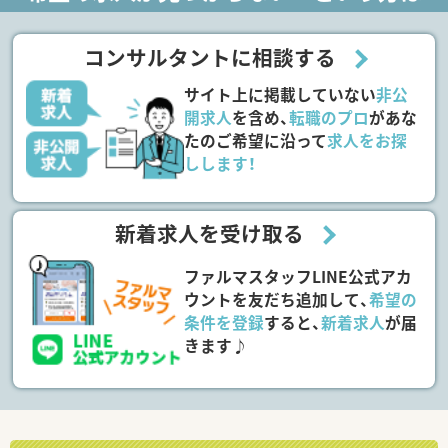
コンサルタントに相談する
サイト上に掲載していない
非公
開求人
を含め、
転職のプロ
があな
たのご希望に沿って
求人をお探
しします！
新着求人を受け取る
ファルマスタッフLINE公式アカ
ウントを友だち追加して、
希望の
条件を登録
すると、
新着求人
が届
きます♪