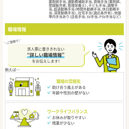
薬剤師手当、通勤費補助手当、資格手当（薬剤師、
登録販売者、管理栄養士）、子ども手当、調整手
当、超過勤務手当（時間外勤務手当、休日勤務手
当、深夜勤務手当）、社宅手当（適応条件有）、他基
準内手当あり（店長手当、SV手当、PSV手当など）
職場情報
求人票に書ききれない
“詳しい職場情報”
をお伝えします！
職場の雰囲気
助け合う風土がある
年齢や性別の壁がない
ワークライフバランス
お休みが取りやすい
残業が少ない