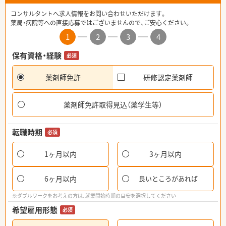
コンサルタントへ求人情報をお問い合わせいただけます。
薬局・病院等への直接応募ではございませんので、ご安心ください。
1
2
3
4
保有資格・経験
必須
薬剤師免許
研修認定薬剤師
薬剤師免許取得見込（薬学生等）
転職時期
必須
1ヶ月以内
3ヶ月以内
6ヶ月以内
良いところがあれば
※ダブルワークをお考えの方は、就業開始時期の目安を選択してください
希望雇用形態
必須