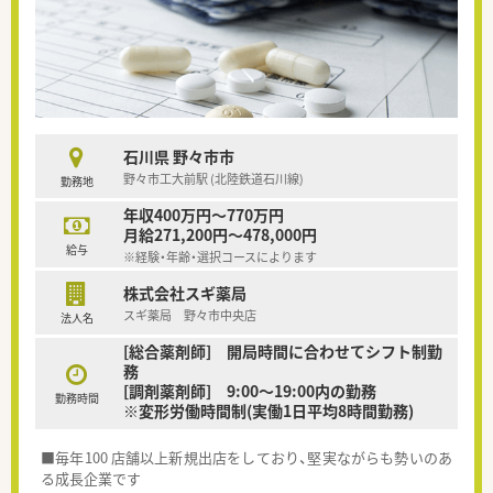
石川県 野々市市
野々市工大前駅 (北陸鉄道石川線)
勤務地
年収400万円～770万円
月給271,200円～478,000円
給与
※経験・年齢・選択コースによります
株式会社スギ薬局
スギ薬局 野々市中央店
法人名
[総合薬剤師] 開局時間に合わせてシフト制勤
務
[調剤薬剤師] 9:00～19:00内の勤務
勤務時間
※変形労働時間制(実働1日平均8時間勤務)
■毎年100 店舗以上新規出店をしており、堅実ながらも勢いのあ
る成長企業です