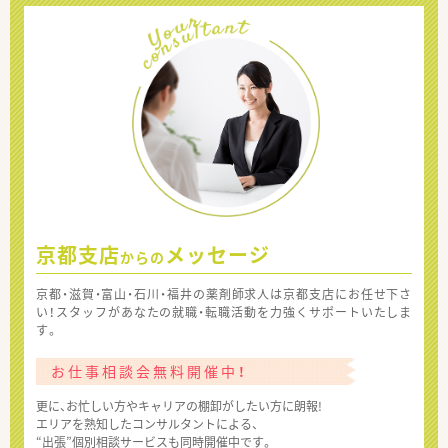
京都支店
メッセージ
からの
京都・滋賀・富山・石川・福井の薬剤師求人は京都支店にお任せ下さ
い！スタッフがあなたの就職・転職活動を力強くサポートいたしま
す。
お仕事相談会無料開催中！
更に、お忙しい方やキャリアの棚卸がしたい方に朗報!
エリアを熟知したコンサルタントによる、
“出張”個別相談サービスも同時開催中です。