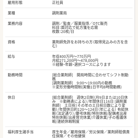
雇用形態
正社員
業種
調剤薬局
業務内容
調剤／監査／服薬指導／OTC販売
科目：面対応で処方箋を応需
枚数：20枚/日
資格
薬剤師免許をお持ちの方（取得見込みの方を含
む）
給与
年収400万円～770万円
月給271,200円～478,000円
※経験・年齢・選択コースによります
勤務時間
[総合薬剤師] 開局時間に合わせてシフト制勤
務
[調剤薬剤師] 9:00～19:00内の勤務
※変形労働時間制(実働1日平均8時間勤務)
休日
[総合薬剤師] 週休2日制（月9日または10日休
み ※勤務表による）/年間休日116日 [調剤薬
剤師] 土日祝（その年の土日祝日数により変
動）/年間休日約120～124日（年による） 有給休
暇（法定通り）/慶弔休暇/特別休暇/配偶者出産
特別休暇/出産育児休業/介護休業/子の看護休
暇/連続休暇制度
福利厚生諸手当
厚生年金／雇用保険／労災保険／薬剤師賠償責
任保険／その他健保