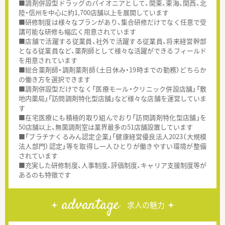
■調剤併設型ドラッグのパイオニアとして、関東、東海、関西、北
陸・信州を中心に約1,700店舗以上を展開しています
■研修制度は様々なプランがあり、集合研修だけでなく任意で受
講可能な研修も幅広く用意されています
■店舗で活躍する従業員、社外で活躍する従業員、将来経営幹部
となる従業員など、薬剤師として様々な活躍ができるフィールド
を用意されています
■総合薬剤師・調剤薬剤師（土日休み・19時までの勤務）どちらか
の働き方を選択できます
■調剤併設型だけでなく「医療モール・クリニック併設店舗」「敷
地内薬局」「訪問調剤特化型店舗」など様々な店舗を運営していま
す
■在宅医療にも積極的取り組んでおり「訪問調剤特化型店舗」を
50店舗以上、無菌調剤室は業界最多の51店舗設置しています
■「プラチナくるみん認定企業」「健康経営優良法人2023（大規模
法人部門）認定」等を取得し一人ひとりが働きやすい環境が整備
されています
■充実した研修制度、人事制度、評価制度、キャリア支援制度等が
あるのも特徴です
advantage
求人の魅力