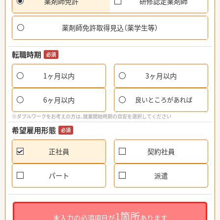
薬剤師免許
研修認定薬剤師
薬剤師免許取得見込（薬学生等）
転職時期
必須
1ヶ月以内
3ヶ月以内
6ヶ月以内
良いところがあれば
※ダブルワークをお考えの方は、就業開始時期の目安を選択してください
希望雇用形態
必須
正社員
契約社員
パート
派遣
1箇所
未入力の必須項目が
あります