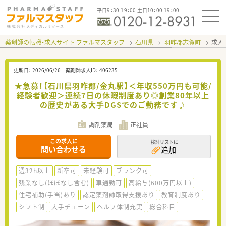
平日9：30-19：00 土日10：00-19：00
薬剤師の転職・求人サイト ファルマスタッフ
石川県
羽咋郡志賀町
求人I
更新日：
2026/06/26
薬剤師求人ID：
406235
★急募！【石川県羽咋郡/金丸駅】＜年収550万円も可能/
経験者歓迎＞連続7日の休暇制度あり◎創業80年以上
の歴史がある大手DGSでのご勤務です♪
調剤薬局
正社員
この求人に
検討リストに
問い合わせる
追加
週32h以上
新卒可
未経験可
ブランク可
残業なし(ほぼなし含む)
車通勤可
高給与(600万円以上)
住宅補助(手当)あり
認定薬剤師取得支援あり
教育制度あり
シフト制
大手チェーン
ヘルプ体制充実
総合科目