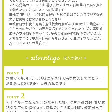
ておりますので無理な異動などはございません。
また転勤無のコースもお選び頂けますので石川県内で腰を据え
て働きたい方にもオススメの環境です
■残業時間は月平均10時間程度、勤続年数11年と数字で見ても魅
力♪お気軽にお問い合わせください
■教育研修制度も充実◎通信教育制度があり100以上の講座の中
から自分の学びたい内容を受講することが出来たり、認定薬剤師
取得の支援制度があったり、多彩な教育研修制度がございます。
入社後すぐには中途入社者研修もあり安心。生涯学びたいという
方にもオススメの環境です
advantage
求人の魅力
創業から80年以上、地域に愛され店舗を拡大してきた大手
調剤併設DGSで正社員様の募集です
大手グループならではの充実した福利厚生が魅力的！買い物
割引制度や提携保養所、持株会、資格補助制度、確定拠出年