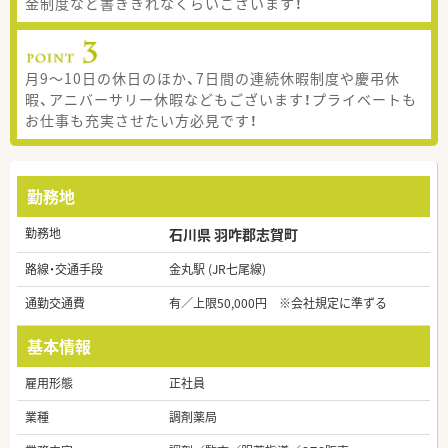
金制度など書ききれなくらいございます！
月9～10日の休日のほか、7日間の連続休暇制度や慶弔休
暇、アニバーサリー休暇などもございます！プライベートも
お仕事も充実させたい方必見です！
勤務地
勤務地
石川県 羽咋郡志賀町
路線・交通手段
金丸駅 (JR七尾線)
通勤交通費
有／上限50,000円 ※会社規定に準ずる
基本情報
雇用形態
正社員
業種
調剤薬局