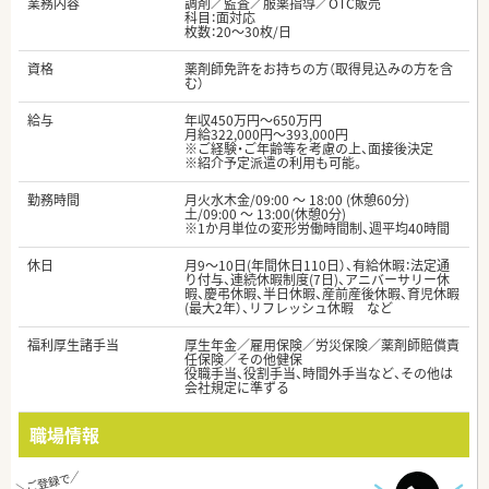
業務内容
調剤／監査／服薬指導／OTC販売
科目：面対応
枚数：20～30枚/日
資格
薬剤師免許をお持ちの方（取得見込みの方を含
む）
給与
年収450万円～650万円
月給322,000円～393,000円
※ご経験・ご年齢等を考慮の上、面接後決定
※紹介予定派遣の利用も可能。
勤務時間
月火水木金/09:00 ～ 18:00 (休憩60分)
土/09:00 ～ 13:00(休憩0分)
※1か月単位の変形労働時間制、週平均40時間
休日
月9～10日(年間休日110日）、有給休暇：法定通
り付与、連続休暇制度(7日)、アニバーサリー休
暇、慶弔休暇、半日休暇、産前産後休暇、育児休暇
(最大2年）、リフレッシュ休暇 など
福利厚生諸手当
厚生年金／雇用保険／労災保険／薬剤師賠償責
任保険／その他健保
役職手当、役割手当、時間外手当など、その他は
会社規定に準ずる
職場情報