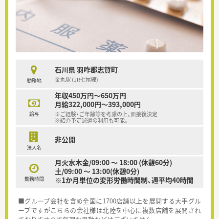
石川県 羽咋郡志賀町
金丸駅 (JR七尾線)
勤務地
年収450万円～650万円
月給322,000円～393,000円
給与
※ご経験・ご年齢等を考慮の上、面接後決定
※紹介予定派遣の利用も可能。
非公開
法人名
月火水木金/09:00 ～ 18:00 (休憩60分)
土/09:00 ～ 13:00(休憩0分)
勤務時間
※1か月単位の変形労働時間制、週平均40時間
■グループ会社を含め全国に1700店舗以上を展開する大手グル
ープですがこちらの会社様は北陸を中心に複数店舗を展開され