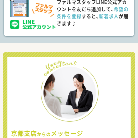
ファルマスタッフLINE公式アカ
ウントを友だち追加して、
希望の
条件を登録
すると、
新着求人
が届
きます♪
京都支店
メッセージ
からの