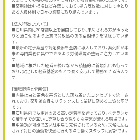
■薬剤師は4～5名ほど在籍しており、処方箋枚数に対してゆとり
ある人員体制で日々の業務に取り組んでいます。
【法人特徴について】
■石川県内に20店舗以上を展開しており、来局される方がゆった
りと過ごせるよう上質で開放感のある空間作りを徹底していま
す。
■最新の電子薬歴や調剤機器を全店に導入しており、薬剤師が本
来の専門業務に集中できるよう労働環境の整備に注力していま
す。
■地域に根ざした経営を続けながら積極的に新規出店も行って
おり、安定した経営基盤のもとで長く安心して勤務できる法人で
す。
【職場環境と雰囲気】
■内装は白と茶色を基調とした落ち着いたコンセプトで統一さ
れており、薬剤師自身もリラックスして業務に励める上質な空間
です。
■石川県内でも定評のある高い定着率を誇っており、ベテランか
ら若手までが互いに尊重し合う穏やかな空気が流れる職場です。
■車通勤が可能で広い駐車場も完備されているため、天候に左右
されず毎日の通勤を快適に行える点も働くスタッフに好評です。