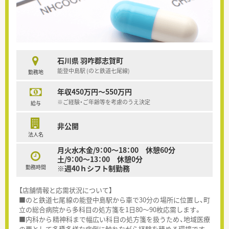
石川県 羽咋郡志賀町
能登中島駅 (のと鉄道七尾線)
勤務地
年収450万円～550万円
※ご経験・ご年齢等を考慮のうえ決定
給与
非公開
法人名
月火水木金/9：00～18：00 休憩60分
土/9：00～13：00 休憩0分
勤務時間
※週40ｈシフト制勤務
【店舗情報と応需状況について】
■のと鉄道七尾線の能登中島駅から車で30分の場所に位置し、町
立の総合病院から多科目の処方箋を1日80～90枚応需します。
■内科から精神科まで幅広い科目の処方箋を扱うため、地域医療
の要として多種多様な症例に触れながら経験を積める環境です。