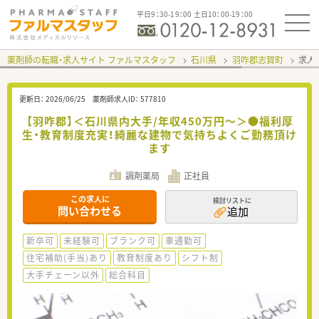
平日9：30-19：00 土日10：00-19：00
薬剤師の転職・求人サイト ファルマスタッフ
石川県
羽咋郡志賀町
求人I
更新日：
2026/06/25
薬剤師求人ID：
577810
【羽咋郡】＜石川県内大手/年収450万円～＞●福利厚
生・教育制度充実！綺麗な建物で気持ちよくご勤務頂け
ます
調剤薬局
正社員
この求人に
検討リストに
問い合わせる
追加
新卒可
未経験可
ブランク可
車通勤可
住宅補助(手当)あり
教育制度あり
シフト制
大手チェーン以外
総合科目