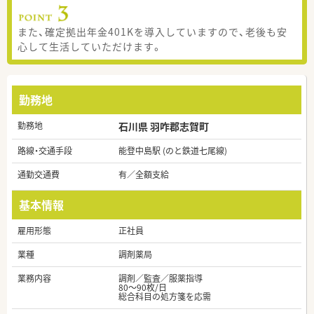
また、確定拠出年金401Kを導入していますので、老後も安
心して生活していただけます。
勤務地
勤務地
石川県 羽咋郡志賀町
路線・交通手段
能登中島駅 (のと鉄道七尾線)
通勤交通費
有／全額支給
基本情報
雇用形態
正社員
業種
調剤薬局
業務内容
調剤／監査／服薬指導
80～90枚/日
総合科目の処方箋を応需