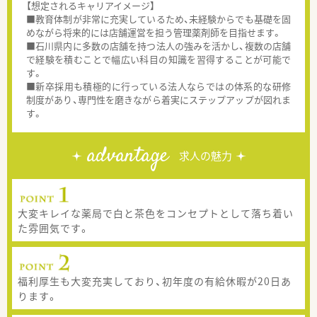
【想定されるキャリアイメージ】
■教育体制が非常に充実しているため、未経験からでも基礎を固
めながら将来的には店舗運営を担う管理薬剤師を目指せます。
■石川県内に多数の店舗を持つ法人の強みを活かし、複数の店舗
で経験を積むことで幅広い科目の知識を習得することが可能で
す。
■新卒採用も積極的に行っている法人ならではの体系的な研修
制度があり、専門性を磨きながら着実にステップアップが図れま
す。
advantage
求人の魅力
大変キレイな薬局で白と茶色をコンセプトとして落ち着い
た雰囲気です。
福利厚生も大変充実しており、初年度の有給休暇が20日あ
ります。