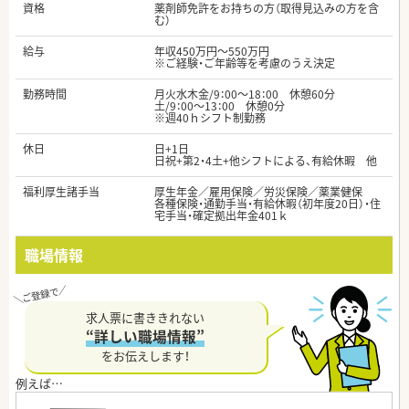
資格
薬剤師免許をお持ちの方（取得見込みの方を含
む）
給与
年収450万円～550万円
※ご経験・ご年齢等を考慮のうえ決定
勤務時間
月火水木金/9：00～18：00 休憩60分
土/9：00～13：00 休憩0分
※週40ｈシフト制勤務
休日
日+1日
日祝+第2・4土+他シフトによる、有給休暇 他
福利厚生諸手当
厚生年金／雇用保険／労災保険／薬業健保
各種保険・通勤手当・有給休暇（初年度20日）・住
宅手当・確定拠出年金401ｋ
職場情報
求人票に書ききれない
“詳しい職場情報”
をお伝えします！