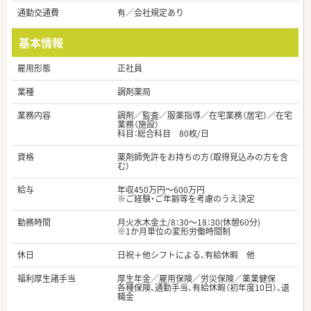
通勤交通費
有／会社規定あり
基本情報
雇用形態
正社員
業種
調剤薬局
業務内容
調剤／監査／服薬指導／在宅業務（居宅）／在宅
業務（施設）
科目：総合科目 80枚/日
資格
薬剤師免許をお持ちの方（取得見込みの方を含
む）
給与
年収450万円～600万円
※ご経験・ご年齢等を考慮のうえ決定
勤務時間
月火水木金土/8：30～18：30(休憩60分)
※1か月単位の変形労働時間制
休日
日祝＋他シフトによる、有給休暇 他
福利厚生諸手当
厚生年金／雇用保険／労災保険／薬業健保
各種保険、通勤手当、有給休暇（初年度10日）、退
職金