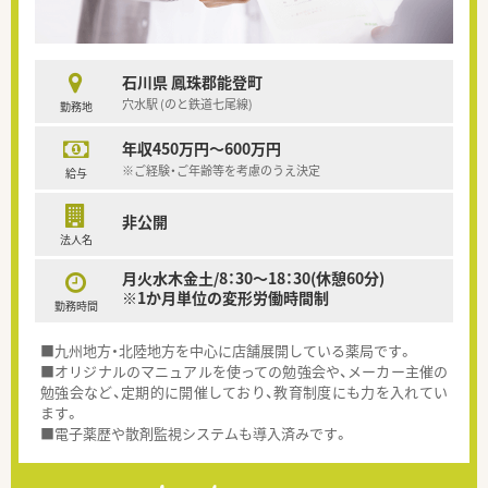
石川県 鳳珠郡能登町
穴水駅 (のと鉄道七尾線)
勤務地
年収450万円～600万円
※ご経験・ご年齢等を考慮のうえ決定
給与
非公開
法人名
月火水木金土/8：30～18：30(休憩60分)
※1か月単位の変形労働時間制
勤務時間
■九州地方・北陸地方を中心に店舗展開している薬局です。
■オリジナルのマニュアルを使っての勉強会や、メーカー主催の
勉強会など、定期的に開催しており、教育制度にも力を入れてい
ます。
■電子薬歴や散剤監視システムも導入済みです。