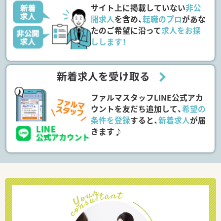
サイト上に掲載していない
非公
開求人
を含め、
転職のプロ
があな
たのご希望に沿って
求人をお探
しします！
新着求人を受け取る
ファルマスタッフLINE公式アカ
ウントを友だち追加して、
希望の
条件を登録
すると、
新着求人
が届
きます♪