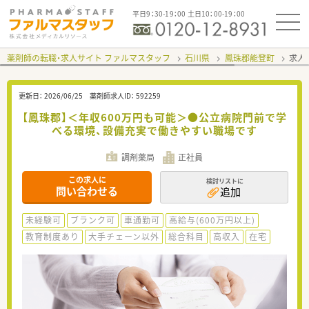
平日9：30-19：00 土日10：00-19：00
薬剤師の転職・求人サイト ファルマスタッフ
石川県
鳳珠郡能登町
求人I
更新日：
2026/06/25
薬剤師求人ID：
592259
【鳳珠郡】＜年収600万円も可能＞●公立病院門前で学
べる環境、設備充実で働きやすい職場です
調剤薬局
正社員
この求人に
検討リストに
問い合わせる
追加
未経験可
ブランク可
車通勤可
高給与(600万円以上)
教育制度あり
大手チェーン以外
総合科目
高収入
在宅