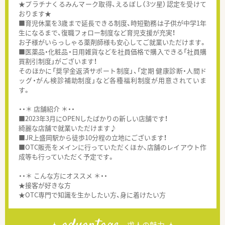
★プラチナくるみんマーク取得、えるぼし（3ツ星）認定を受けて
おります★
■育児休業を3歳まで延長できる制度、時短勤務は子供が中学1年
生になるまで、復職フォロー制度など育児支援が充実！
お子様がいらっしゃる薬剤師様も安心してご就業いただけます。
■医薬品・化粧品・日用雑貨などを社員価格で購入できる「社員購
買割引制度」がございます！
そのほかに「奨学金返済サポート制度」、「定期 健康診断・人間ド
ッグ・がん検診補助制度」など各種福利制度が用意されていま
す。
・・＊ 店舗紹介 ＊・・
■2023年3月にOPENしたばかりの新しい店舗です！
綺麗な店舗で就業いただけます♪
■JR上盛岡駅から徒歩10分程の立地にございます！
■OTC販売をメインに行っていただくほか、店舗のレイアウト作
成等も行っていただく予定です。
・・＊ こんな方にオススメ ＊・・
★接客が好きな方
★OTC専門で知識を生かしたい方、身に着けたい方