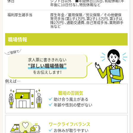
休日
シフト日以外 ■年間休日116日、有給休暇（半
年後に10日付与）、特別休暇など
福利厚生諸手当
厚生年金／雇用保険／労災保険／その他健保
育児手当（第1子1万円、第2子1.5万円、第3子以
降2万円）、通勤交通費、自己育成手当、薬剤師手
当など
職場情報
求人票に書ききれない
“詳しい職場情報”
をお伝えします！
職場の雰囲気
助け合う風土がある
年齢や性別の壁がない
ワークライフバランス
お休みが取りやすい