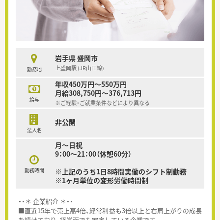
岩手県 盛岡市
上盛岡駅 (JR山田線)
勤務地
年収450万円～550万円
月給308,750円～376,713円
給与
※ご経験・ご就業条件などにより異なる
非公開
法人名
月～日祝
9：00～21：00（休憩60分）
勤務時間
※上記のうち1日8時間実働のシフト制勤務
※1ヶ月単位の変形労働時間制
・・＊ 企業紹介 ＊・・
■直近15年で売上高4倍、経常利益も3倍以上と右肩上がりの成長
を続けており、経営面でも安定している企業です。