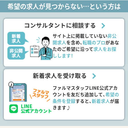
希望の求人が見つからない…という方は
コンサルタントに相談する
サイト上に掲載していない
非公
開求人
を含め、
転職のプロ
があな
たのご希望に沿って
求人をお探
しします！
新着求人を受け取る
ファルマスタッフLINE公式アカ
ウントを友だち追加して、
希望の
条件を登録
すると、
新着求人
が届
きます♪