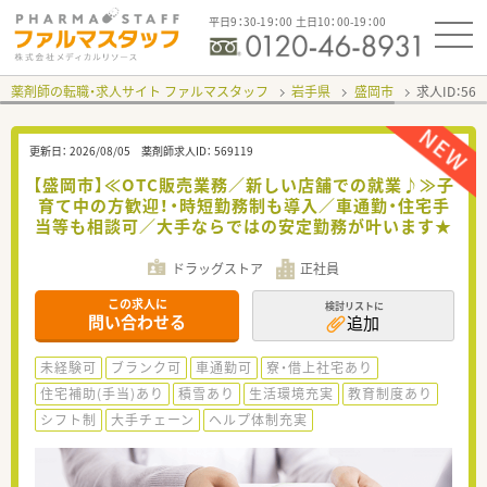
平日9：30-19：00 土日10：00-19：00
薬剤師の転職・求人サイト ファルマスタッフ
岩手県
盛岡市
求人ID：56
更新日：
2026/08/05
薬剤師求人ID：
569119
【盛岡市】≪OTC販売業務／新しい店舗での就業♪≫子
育て中の方歓迎！・時短勤務制も導入／車通勤・住宅手
当等も相談可／大手ならではの安定勤務が叶います★
ドラッグストア
正社員
この求人に
検討リストに
問い合わせる
追加
未経験可
ブランク可
車通勤可
寮・借上社宅あり
住宅補助(手当)あり
積雪あり
生活環境充実
教育制度あり
シフト制
大手チェーン
ヘルプ体制充実