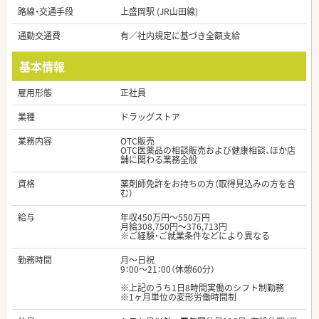
路線・交通手段
上盛岡駅 (JR山田線)
通勤交通費
有／社内規定に基づき全額支給
基本情報
雇用形態
正社員
業種
ドラッグストア
業務内容
OTC販売
OTC医薬品の相談販売および健康相談、ほか店
舗に関わる業務全般
資格
薬剤師免許をお持ちの方（取得見込みの方を含
む）
給与
年収450万円～550万円
月給308,750円～376,713円
※ご経験・ご就業条件などにより異なる
勤務時間
月～日祝
9：00～21：00（休憩60分）
※上記のうち1日8時間実働のシフト制勤務
※1ヶ月単位の変形労働時間制