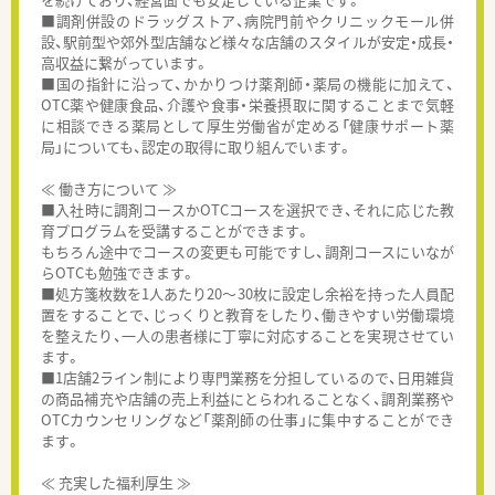
■調剤併設のドラッグストア、病院門前やクリニックモール併
設、駅前型や郊外型店舗など様々な店舗のスタイルが安定・成長・
高収益に繋がっています。
■国の指針に沿って、かかりつけ薬剤師・薬局の機能に加えて、
OTC薬や健康食品、介護や食事・栄養摂取に関することまで気軽
に相談できる薬局として厚生労働省が定める「健康サポート薬
局」についても、認定の取得に取り組んでいます。
≪ 働き方について ≫
■入社時に調剤コースかOTCコースを選択でき、それに応じた教
育プログラムを受講することができます。
もちろん途中でコースの変更も可能ですし、調剤コースにいなが
らOTCも勉強できます。
■処方箋枚数を1人あたり20～30枚に設定し余裕を持った人員配
置をすることで、じっくりと教育をしたり、働きやすい労働環境
を整えたり、一人の患者様に丁寧に対応することを実現させてい
ます。
■1店舗2ライン制により専門業務を分担しているので、日用雑貨
の商品補充や店舗の売上利益にとらわれることなく、調剤業務や
OTCカウンセリングなど「薬剤師の仕事」に集中することができ
ます。
≪ 充実した福利厚生 ≫