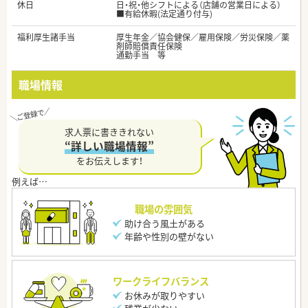
休日
日・祝・他シフトによる（店舗の営業日による）
■有給休暇(法定通り付与)
福利厚生諸手当
厚生年金／協会健保／雇用保険／労災保険／薬
剤師賠償責任保険
通勤手当 等
職場情報
求人票に書ききれない
“詳しい職場情報”
をお伝えします！
職場の雰囲気
助け合う風土がある
年齢や性別の壁がない
ワークライフバランス
お休みが取りやすい