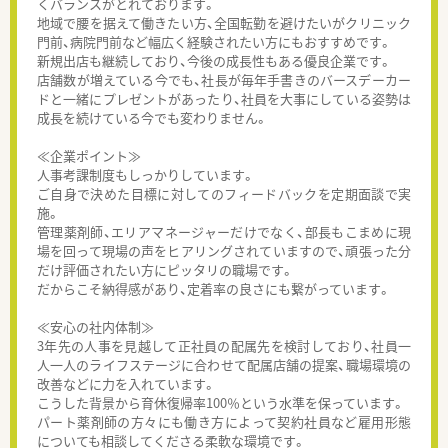
くバランスがとれております。
地域で腰を据えて働きたい方、全国転勤を避けたいがクリニック
門前、病院門前など幅広く経験されたい方にもおすすめです。
新規出店も継続しており、今後の成長性もある優良企業です。
店舗数が増えている今でも、社長が毎年手書きのバースデーカー
ドと一緒にプレゼントがあったり、社員を大事にしている姿勢は
成長を続けている今でも変わりません。
≪企業ポイント≫
人事考課制度もしっかりしています。
ご自身で決めた目標に対してのフィードバックを定期面談で実
施。
管理薬剤師、エリアマネージャーだけでなく、部長もこまめに現
場を回って現場の声をヒアリングされていますので、頑張った分
だけ評価されたい方にピッタリの職場です。
だからこそ納得感があり、定着率の良さにも繋がっています。
≪安心の社内体制≫
3年先の人事を見越して正社員の配属先を検討しており、社員一
人一人のライフステージに合わせて配属店舗の提案、職場環境の
改善などに力を入れています。
こうした背景から育休復帰率100％という水準を保っています。
パート薬剤師の方々にも働き方によって契約社員など雇用形態
についても相談してくださる柔軟な環境です。