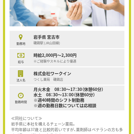
岩手県 宮古市
磯鶏駅 (JR山田線)
勤務地
時給2,000円～2,300円
※ご経験やスキルにより優遇
給与
株式会社ワークイン
つくし薬局 磯鶏店
法人名
月火木金 08：30～17：30（休憩60分）
水土 08：30～13：00（休憩60分）
※週40時間のシフト制勤務
勤務時間
※週の勤務日数については応相談
≪同社について≫
岩手県に本社を構えるチェーン薬局。
平均年齢は37歳と比較的若いですが、薬剤師はベテランの方も多