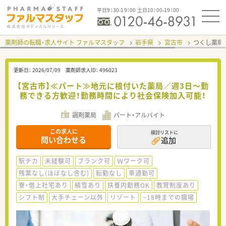
平日9：30-19：00 土日10：00-19：00
薬剤師の転職・求人サイト ファルマスタッフ
岩手県
宮古市
つくし薬局
更新日：
2026/07/09
薬剤師求人ID：
496023
【宮古市】≪パート≫地元に根付いた薬局／週3日～勤
務できる方歓迎！勤務時間により社会保険加入可能！
調剤薬局
パート・アルバイト
この求人に
検討リストに
問い合わせる
追加
駅チカ
未経験可
ブランク可
Ｗワーク可
残業なし(ほぼなし含む)
転勤なし
車通勤可
寮・借上社宅あり
積雪あり
扶養内勤務OK
教育制度あり
シフト制
大手チェーン以外
リゾート
~18時までの職場