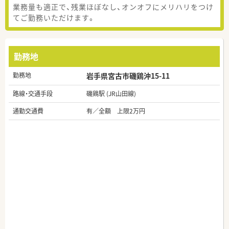
業務量も適正で、残業ほぼなし、オンオフにメリハリをつけ
てご勤務いただけます。
勤務地
勤務地
岩手県宮古市磯鶏沖15-11
路線・交通手段
磯鶏駅 (JR山田線)
通勤交通費
有／全額 上限2万円