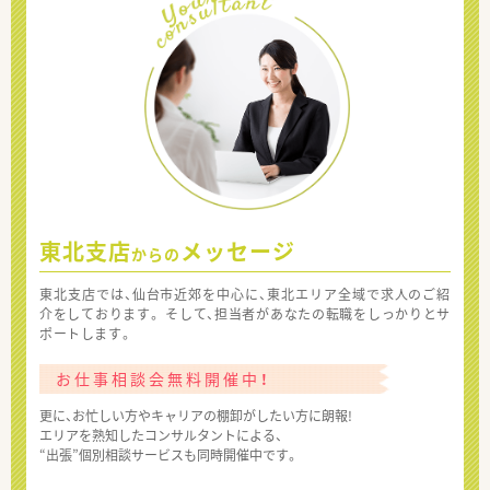
東北支店
メッセージ
からの
東北支店では、仙台市近郊を中心に、東北エリア全域で求人のご紹
介をしております。 そして、担当者があなたの転職をしっかりとサ
ポートします。
お仕事相談会無料開催中！
更に、お忙しい方やキャリアの棚卸がしたい方に朗報!
エリアを熟知したコンサルタントによる、
“出張”個別相談サービスも同時開催中です。