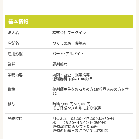
基本情報
法人名
株式会社ワークイン
店舗名
つくし薬局 磯鶏店
雇用形態
パート・アルバイト
業種
調剤薬局
業務内容
調剤／監査／服薬指導
循環器科, 内科 100枚/日
資格
薬剤師免許をお持ちの方（取得見込みの方を含
む）
給与
時給2,000円～2,300円
※ご経験やスキルにより優遇
勤務時間
月火木金 08：30～17：30（休憩60分）
水土 08：30～13：00（休憩60分）
※週40時間のシフト制勤務
※週の勤務日数については応相談