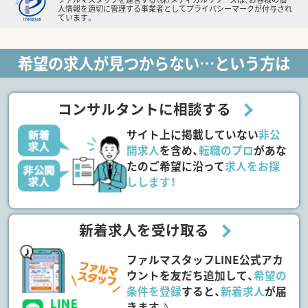
人情報を適切に管理する事業者としてプライバシーマークが付与され
ています。
希望の求人が見つからない…という方は
コンサルタントに相談する
サイト上に掲載していない
非公
開求人
を含め、
転職のプロ
があな
たのご希望に沿って
求人をお探
しします！
新着求人を受け取る
ファルマスタッフLINE公式アカ
ウントを友だち追加して、
希望の
条件を登録
すると、
新着求人
が届
きます♪