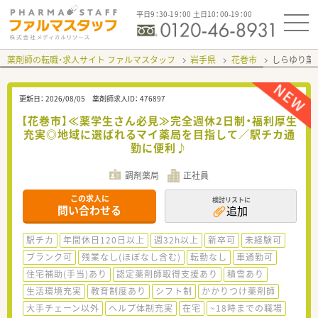
平日9：30-19：00 土日10：00-19：00
薬剤師の転職・求人サイト ファルマスタッフ
岩手県
花巻市
しらゆり薬
更新日：
2026/08/05
薬剤師求人ID：
476897
【花巻市】≪薬学生さん必見≫完全週休2日制・福利厚生
充実◎地域に選ばれるマイ薬局を目指して／駅チカ通
勤に便利♪
調剤薬局
正社員
この求人に
検討リストに
問い合わせる
追加
駅チカ
年間休日120日以上
週32h以上
新卒可
未経験可
ブランク可
残業なし(ほぼなし含む)
転勤なし
車通勤可
住宅補助(手当)あり
認定薬剤師取得支援あり
積雪あり
生活環境充実
教育制度あり
シフト制
かかりつけ薬剤師
大手チェーン以外
ヘルプ体制充実
在宅
~18時までの職場