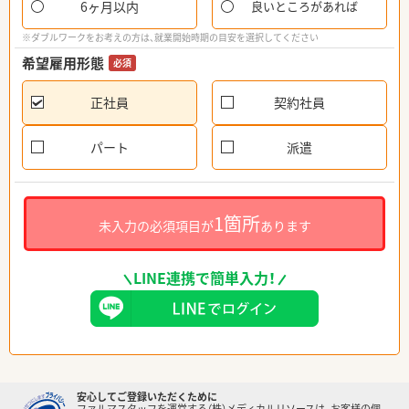
6ヶ月以内
良いところがあれば
※ダブルワークをお考えの方は、就業開始時期の目安を選択してください
希望雇用形態
必須
正社員
契約社員
パート
派遣
1箇所
未入力の必須項目が
あります
LINE連携で簡単入力！
安心してご登録いただくために
ファルマスタッフを運営する（株）メディカルリソースは、お客様の個