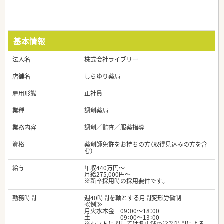
基本情報
法人名
株式会社ライブリー
店舗名
しらゆり薬局
雇用形態
正社員
業種
調剤薬局
業務内容
調剤／監査／服薬指導
資格
薬剤師免許をお持ちの方（取得見込みの方を含
む）
給与
年収440万円～
月給275,000円～
※新卒採用時の採用要件です。
勤務時間
週40時間を軸とする月間変形労働制
≪例≫
月火水木金 09：00～18：00
土 09：00～13：00