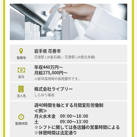
岩手県 花巻市
花巻駅 (JR釜石線)／花巻駅 (JR東北本線)
勤務地
年収440万円～
月給275,000円～
給与
※新卒採用時の採用要件です。
株式会社ライブリー
しらゆり薬局
法人名
週40時間を軸とする月間変形労働制
≪例≫
月火水木金 09：00～18：00
土 09：00～13：00
勤務時間
※シフトに関しては各店舗の営業時間による
※休憩時間は法定通り