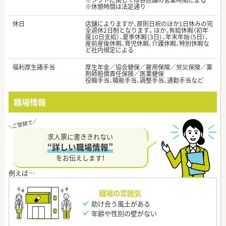
※シフトに関しては各店舗の営業時間による
※休憩時間は法定通り
休日
店舗によりますが、原則日祝のほか1日休みの完
全週休2日制となります。ほか、有給休暇（初年
度10日支給）、夏季休暇（3日）、年末年始（5日）、
産前産後休暇、育児休暇、介護休暇、特別休暇な
ど社内規定による
福利厚生諸手当
厚生年金／協会健保／雇用保険／労災保険／薬
剤師賠償責任保険／医業健保
役職手当、職能手当、調整手当、通勤手当など
職場情報
求人票に書ききれない
“詳しい職場情報”
をお伝えします！
職場の雰囲気
助け合う風土がある
年齢や性別の壁がない