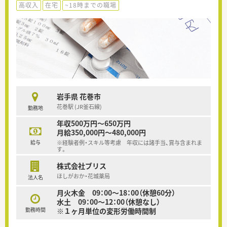
高収入
在宅
~18時までの職場
岩手県 花巻市
花巻駅 (JR釜石線)
勤務地
年収500万円～650万円
月給350,000円～480,000円
給与
※経験者例・スキル等考慮 年収には諸手当、賞与含まれま
す。
株式会社ブリス
ほしがおか・花城薬局
法人名
月火木金 09：00～18：00（休憩60分）
水土 09：00～12：00（休憩なし）
勤務時間
※１ヶ月単位の変形労働時間制