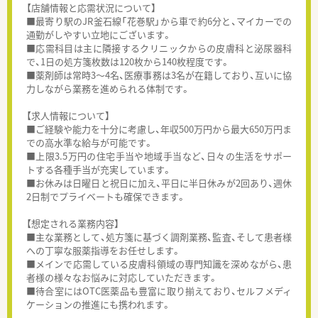
【店舗情報と応需状況について】
■最寄り駅のJR釜石線「花巻駅」から車で約6分と、マイカーでの
通勤がしやすい立地にございます。
■応需科目は主に隣接するクリニックからの皮膚科と泌尿器科
で、1日の処方箋枚数は120枚から140枚程度です。
■薬剤師は常時3～4名、医療事務は3名が在籍しており、互いに協
力しながら業務を進められる体制です。
【求人情報について】
■ご経験や能力を十分に考慮し、年収500万円から最大650万円ま
での高水準な給与が可能です。
■上限3.5万円の住宅手当や地域手当など、日々の生活をサポー
トする各種手当が充実しています。
■お休みは日曜日と祝日に加え、平日に半日休みが2回あり、週休
2日制でプライベートも確保できます。
【想定される業務内容】
■主な業務として、処方箋に基づく調剤業務、監査、そして患者様
への丁寧な服薬指導をお任せします。
■メインで応需している皮膚科領域の専門知識を深めながら、患
者様の様々なお悩みに対応していただきます。
■待合室にはOTC医薬品も豊富に取り揃えており、セルフメディ
ケーションの推進にも携われます。