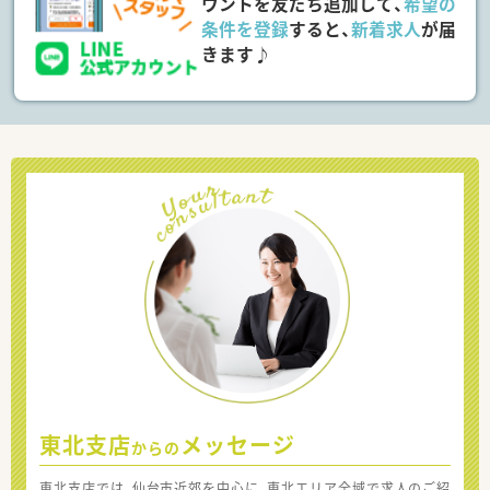
ウントを友だち追加して、
希望の
条件を登録
すると、
新着求人
が届
きます♪
東北支店
メッセージ
からの
東北支店では、仙台市近郊を中心に、東北エリア全域で求人のご紹