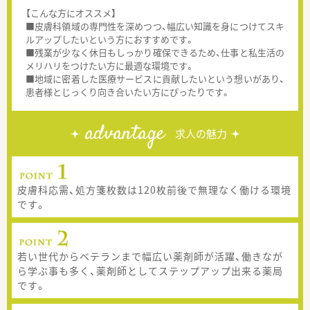
【こんな方にオススメ】
■皮膚科領域の専門性を深めつつ、幅広い知識を身につけてスキ
ルアップしたいという方におすすめです。
■残業が少なく休日もしっかり確保できるため、仕事と私生活の
メリハリをつけたい方に最適な環境です。
■地域に密着した医療サービスに貢献したいという想いがあり、
患者様とじっくり向き合いたい方にぴったりです。
advantage
求人の魅力
皮膚科応需、処方箋枚数は120枚前後で無理なく働ける環境
です。
若い世代からベテランまで幅広い薬剤師が活躍、働きなが
ら学ぶ事も多く、薬剤師としてステップアップ出来る薬局
です。