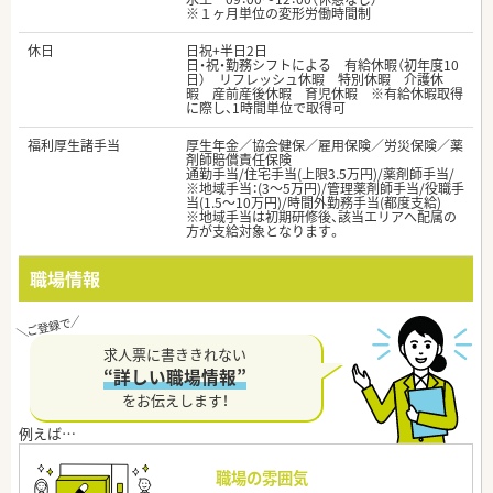
※１ヶ月単位の変形労働時間制
休日
日祝+半日2日
日・祝・勤務シフトによる 有給休暇（初年度10
日） リフレッシュ休暇 特別休暇 介護休
暇 産前産後休暇 育児休暇 ※有給休暇取得
に際し、1時間単位で取得可
福利厚生諸手当
厚生年金／協会健保／雇用保険／労災保険／薬
剤師賠償責任保険
通勤手当/住宅手当(上限3.5万円)/薬剤師手当/
※地域手当：(3～5万円)/管理薬剤師手当/役職手
当(1.5～10万円)/時間外勤務手当(都度支給)
※地域手当は初期研修後、該当エリアへ配属の
方が支給対象となります。
職場情報
求人票に書ききれない
“詳しい職場情報”
をお伝えします！
職場の雰囲気