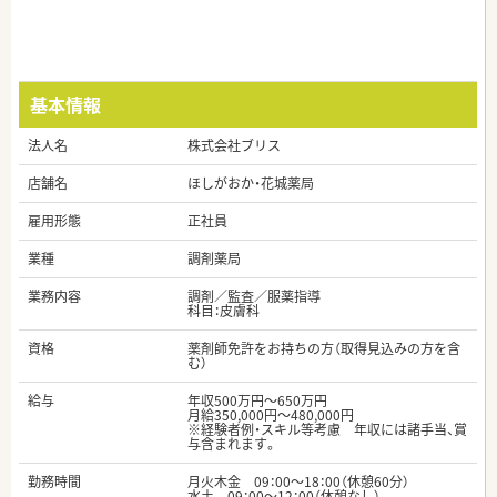
基本情報
法人名
株式会社ブリス
店舗名
ほしがおか・花城薬局
雇用形態
正社員
業種
調剤薬局
業務内容
調剤／監査／服薬指導
科目：皮膚科
資格
薬剤師免許をお持ちの方（取得見込みの方を含
む）
給与
年収500万円～650万円
月給350,000円～480,000円
※経験者例・スキル等考慮 年収には諸手当、賞
与含まれます。
勤務時間
月火木金 09：00～18：00（休憩60分）
水土 09：00～12：00（休憩なし）