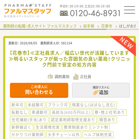
平日9：30-19：00 土日10：00-19：00
薬剤師の転職・求人サイト ファルマスタッフ
岩手県
花巻市
ほしがおか
更新日：
2026/08/05
薬剤師求人ID：
581154
【花巻市】≪正社員求人／幅広い世代が活躍しています
≫明るいスタッフが揃った雰囲気の良い薬局！クリニッ
ク門前で安定の処方内容
調剤薬局
正社員
この求人に
検討リストに
問い合わせる
追加
新卒可
未経験可
ブランク可
残業なし(ほぼなし含む)
転勤なし
車通勤可
高給与(600万円以上)
寮・借上社宅あり
住宅補助(手当)あり
認定薬剤師取得支援あり
積雪あり
新幹線近く
生活環境充実
教育制度あり
シフト制
かかりつけ薬剤師
大手チェーン以外
ヘルプ体制充実