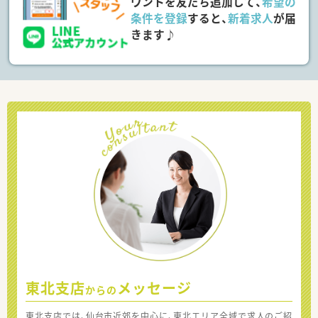
ウントを友だち追加して、
希望の
条件を登録
すると、
新着求人
が届
きます♪
東北支店
メッセージ
からの
東北支店では、仙台市近郊を中心に、東北エリア全域で求人のご紹