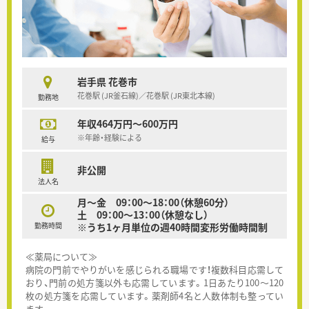
岩手県 花巻市
花巻駅 (JR釜石線)／花巻駅 (JR東北本線)
勤務地
年収464万円～600万円
※年齢・経験による
給与
非公開
法人名
月～金 09：00～18：00（休憩60分）
土 09：00～13：00（休憩なし）
勤務時間
※うち1ヶ月単位の週40時間変形労働時間制
≪薬局について≫
病院の門前でやりがいを感じられる職場です！複数科目応需して
おり、門前の処方箋以外も応需しています。1日あたり100～120
枚の処方箋を応需しています。薬剤師4名と人数体制も整ってい
ます。