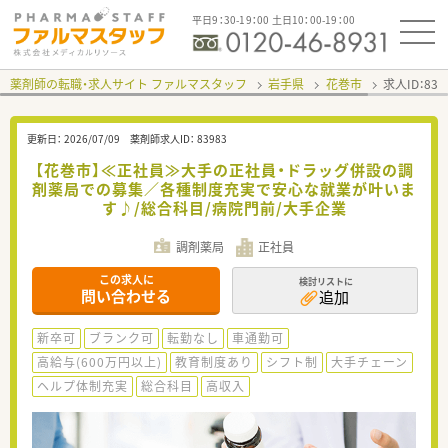
平日9：30-19：00 土日10：00-19：00
薬剤師の転職・求人サイト ファルマスタッフ
岩手県
花巻市
求人ID：83
更新日：
2026/07/09
薬剤師求人ID：
83983
【花巻市】≪正社員≫大手の正社員・ドラッグ併設の調
剤薬局での募集／各種制度充実で安心な就業が叶いま
す♪/総合科目/病院門前/大手企業
調剤薬局
正社員
この求人に
検討リストに
問い合わせる
追加
新卒可
ブランク可
転勤なし
車通勤可
高給与(600万円以上)
教育制度あり
シフト制
大手チェーン
ヘルプ体制充実
総合科目
高収入