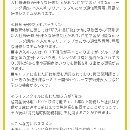
入社員研修」等様々な研修制度があり、自宅学習が可能なe-ラー
ニング講座、本人のキャリアアップのための通信教育等、豊富な
研修システムがあります。
≪教育・研修制度もバッチリ≫
■教育体制に関しては「新入社員研修」の他に基礎固めの「薬剤師
新入社員研修」等様々な研修制度があり、自宅学習が可能なe-ラ
ーニング講座、本人のキャリアアップのための通信教育等、豊富
な研修システムがあります。
■中途入社の方は、ＯＪＴ研修が基本となりますが、グループ企
業全体の症例・ノウハウ等、ナレッジの共有と蓄積がなされてお
り、興味がある事や疑問点はいつでも情報を引き出せる環境があ
ります。
■キャリアに応じた研修制度も用意されており、管理薬剤師セミ
ナー等の多種多様なセミナー開催やグループ学術発表大会など
学びの機会が多いです。
≪ライフスタイルに応じた働き方が可能≫
産前産後休暇も100％取得可能です。１年以上勤務した社員は子
供が１歳に達する前日まで育児休業を取得することができます。
その後は「育児短時間勤務制度」を利用することができます。
≪こんな方におススメ≫
★キャリアプランに合わせて様々な店舗で経験したい方