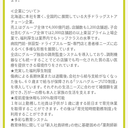
≪企業について≫
北海道に本社を置く、全国的に展開している大手ドラッグストア
チェーン企業。
売上はグループ全体で4,000億円超、店舗数も1,200店舗超、子会
社含むグループ全体では2,000店舗超の以上東証プライム上場企
業で、福利厚生は業界内でもトップクラスの水準です。
病院門前･併設型･ドライブスルー型・専門店と患者様ニーズに応
えるべく多様な形態を展開しています。
全店にグループ独自の調剤監査システムを導入しており、調剤機
器なども統一することでどの店舗でも均一化された質の高い医
療を提供できる環境作りをされています。
★充実した福利厚生制度
傷病による長期休業または退職後、会社から給与支給がなくなっ
た後も、６０歳まで給与が保障される「ツルハグループLTD制度」
を導入しています。それぞれの生活ニーズに合わせて補償額を選
択でき、万が一の際も本人と家族の生活を支えます。
★産前産後休暇も100％取得可能
１年以上勤務した社員は子供が１歳に達する前日まで育児休業
を取得することができます。その後は「育児短時間勤務制度」を
利用することができます。
★多彩な教育システム
教育体制に関しては「新入社員研修」の他に基礎固めの「薬剤師新