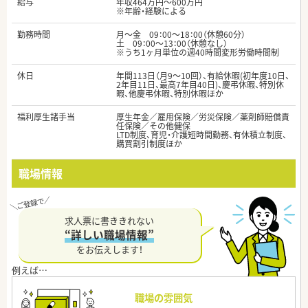
給与
年収464万円～600万円
※年齢・経験による
勤務時間
月～金 09：00～18：00（休憩60分）
土 09：00～13：00（休憩なし）
※うち1ヶ月単位の週40時間変形労働時間制
休日
年間113日（月9～10回）、有給休暇(初年度10日、
2年目11日、最高7年目40日)、慶弔休暇、特別休
暇、他慶弔休暇、特別休暇ほか
福利厚生諸手当
厚生年金／雇用保険／労災保険／薬剤師賠償責
任保険／その他健保
LTD制度、育児・介護短時間勤務、有休積立制度、
購買割引制度ほか
職場情報
求人票に書ききれない
“詳しい職場情報”
をお伝えします！
職場の雰囲気