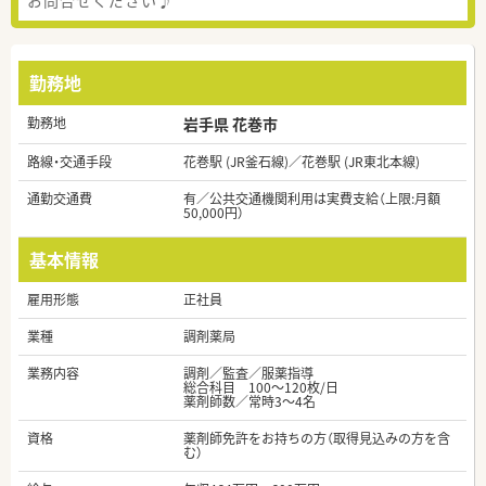
勤務地
勤務地
岩手県 花巻市
路線・交通手段
花巻駅 (JR釜石線)／花巻駅 (JR東北本線)
通勤交通費
有／公共交通機関利用は実費支給（上限:月額
50,000円）
基本情報
雇用形態
正社員
業種
調剤薬局
業務内容
調剤／監査／服薬指導
総合科目 100～120枚/日
薬剤師数／常時3～4名
資格
薬剤師免許をお持ちの方（取得見込みの方を含
む）