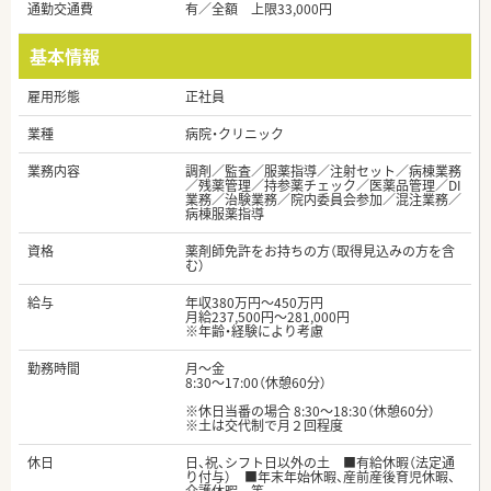
通勤交通費
有／全額 上限33,000円
基本情報
雇用形態
正社員
業種
病院・クリニック
業務内容
調剤／監査／服薬指導／注射セット／病棟業務
／残薬管理／持参薬チェック／医薬品管理／DI
業務／治験業務／院内委員会参加／混注業務／
病棟服薬指導
資格
薬剤師免許をお持ちの方（取得見込みの方を含
む）
給与
年収380万円～450万円
月給237,500円～281,000円
※年齢・経験により考慮
勤務時間
月～金
8:30～17:00（休憩60分）
※休日当番の場合 8:30～18:30（休憩60分）
※土は交代制で月２回程度
休日
日、祝、シフト日以外の土 ■有給休暇（法定通
り付与） ■年末年始休暇、産前産後育児休暇、