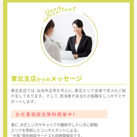
東北支店
メッセージ
からの
東北支店では、仙台市近郊を中心に、東北エリア全域で求人のご紹
介をしております。 そして、担当者があなたの転職をしっかりとサ
ポートします。
お仕事相談会無料開催中！
更に、お忙しい方やキャリアの棚卸がしたい方に朗報!
エリアを熟知したコンサルタントによる、
“出張”個別相談サービスも同時開催中です。