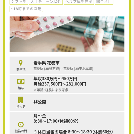
シフト制
大手チェーン以外
ヘルプ体制充実
総合科目
~18時までの職場
岩手県 花巻市
花巻駅 (JR釜石線)／花巻駅 (JR東北本線)
勤務地
年収380万円～450万円
月給237,500円～281,000円
給与
※年齢・経験により考慮
非公開
法人名
月～金
8:30～17:00（休憩60分）
勤務時間
※休日当番の場合 8:30～18:30（休憩60分）