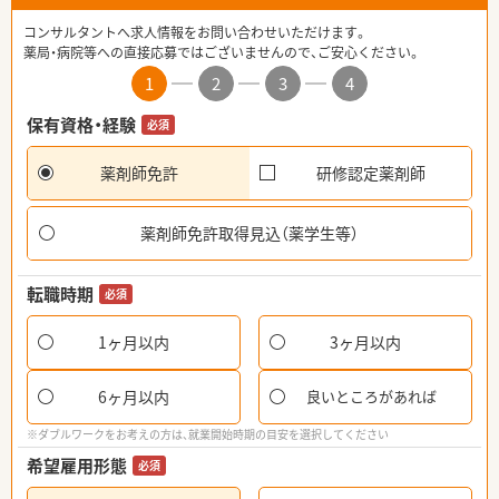
コンサルタントへ求人情報をお問い合わせいただけます。
薬局・病院等への直接応募ではございませんので、ご安心ください。
1
2
3
4
保有資格・経験
必須
薬剤師免許
研修認定薬剤師
薬剤師免許取得見込（薬学生等）
転職時期
必須
1ヶ月以内
3ヶ月以内
6ヶ月以内
良いところがあれば
※ダブルワークをお考えの方は、就業開始時期の目安を選択してください
希望雇用形態
必須