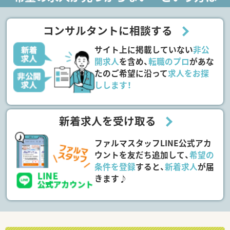
コンサルタントに相談する
サイト上に掲載していない
非公
開求人
を含め、
転職のプロ
があな
たのご希望に沿って
求人をお探
しします！
新着求人を受け取る
ファルマスタッフLINE公式アカ
ウントを友だち追加して、
希望の
条件を登録
すると、
新着求人
が届
きます♪