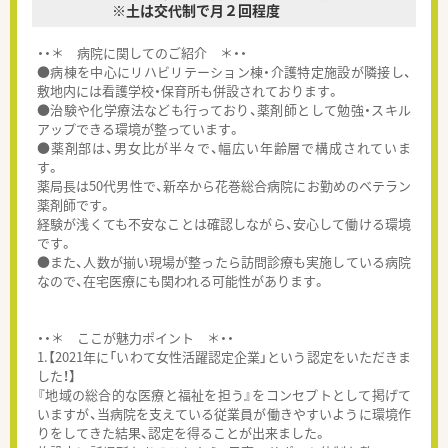
※土は交代制で月２回程度
・・＊ 病院に関してのご紹介 ＊・・
●病棟を中心にリハビリテーション棟・介護特定施設が隣接し、
敷地内には看護学校・保育所も併設されております。
●治験や化学療法なども行っており、薬剤師として勉強・スキル
アップできる環境が整っています。
●薬剤部は、男女比が半々で、幅広い年齢層で構成されていま
す。
薬局長は50代男性で、新卒から花巻総合病院にお勤めのベテラン
薬剤師です。
経験が浅くても不安なことは確認しながら、安心して働ける環境
です。
●また、人数が揃い現場が整ったら訪問診療も実施している病院
なので、在宅医療にも関われる可能性があります。
・・＊ ここが魅力ポイント ＊・・
1.【2021年に「いわて女性活躍認定企業」という認定をいただきま
した！】
『地域の総合的な医療と福祉を担う』をコンセプトとして掲げて
いますが、当病院を支えている従業員が働きやすいように環境作
りをしてきた結果、認定を得ることが出来ました。