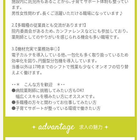
施設内に託児所もあることから、子育てサポート体制も整ってい
ます。
男性女性問わず、長くご活躍いただける職場になっています♪
2.【多職種の従業員とも交流があります！】
院内委員会があるため、カンファレンスなどにも参加しており、
薬剤師としてのやりがいを感じられる機会も多い職場です。
3.【機材充実で業務効率◎】
電子カルテを導入している他、一包化も多く取り扱っているため
効率化を図り、円盤型分包機を導入しています。
当番以外は17時までのシフトで残業も少なくオンオフの切り替
えよく働けます。
・・＊ こんな方を歓迎 ＊・・
●病院薬剤師に挑戦してみたい方もOK！
幅広くスキルを積みたい方にオススメです。
●多職種の方々と関わってお仕事してみたい方
●子育てサポートが整っている環境で働きたい方
advantage
求人の魅力