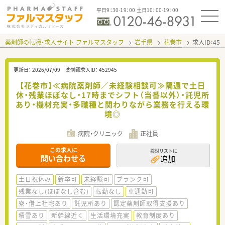
平日9：30-19：00 土日10：00-19：00
薬剤師の転職・求人サイト ファルマスタッフ
岩手県
花巻市
求人ID：45
更新日：
2026/07/09
薬剤師求人ID：
452945
【花巻市】≪病院薬剤師／未経験相談可≫隔週で土日
休・残業ほぼなし・17時までシフト（当番以外）・託児所
あり・機材充実・多職種と関わりながら業務を行える環
境◎
病院・クリニック
正社員
この求人に
検討リストに
問い合わせる
追加
土日祝休み
新卒可
未経験可
ブランク可
残業なし(ほぼなし含む)
転勤なし
車通勤可
寮・借上社宅あり
託児所あり
認定薬剤師取得支援あり
積雪あり
新幹線近く
生活環境充実
教育制度あり