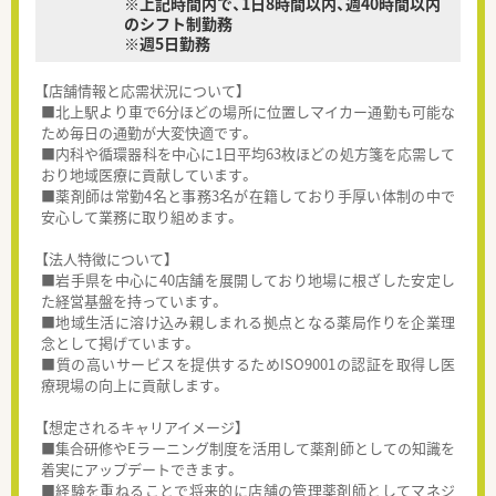
※上記時間内で、1日8時間以内、週40時間以内
のシフト制勤務
※週5日勤務
【店舗情報と応需状況について】
■北上駅より車で6分ほどの場所に位置しマイカー通勤も可能な
ため毎日の通勤が大変快適です。
■内科や循環器科を中心に1日平均63枚ほどの処方箋を応需して
おり地域医療に貢献しています。
■薬剤師は常勤4名と事務3名が在籍しており手厚い体制の中で
安心して業務に取り組めます。
【法人特徴について】
■岩手県を中心に40店舗を展開しており地場に根ざした安定し
た経営基盤を持っています。
■地域生活に溶け込み親しまれる拠点となる薬局作りを企業理
念として掲げています。
■質の高いサービスを提供するためISO9001の認証を取得し医
療現場の向上に貢献します。
【想定されるキャリアイメージ】
■集合研修やEラーニング制度を活用して薬剤師としての知識を
着実にアップデートできます。
■経験を重ねることで将来的に店舗の管理薬剤師としてマネジ