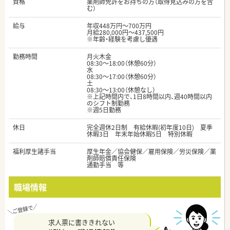
資格
薬剤師免許をお持ちの方（取得見込みの方を含
む）
給与
年収448万円～700万円
月給280,000円～437,500円
※年齢・経験を考慮し優遇
勤務時間
月火木金
08:30～18:00（休憩60分）
水
08:30～17:00（休憩60分）
土
08:30～13:00（休憩なし）
※上記時間内で、1日8時間以内、週40時間以内
のシフト制勤務
※週5日勤務
休日
完全週休2日制 有給休暇(初年度10日) 夏季
休暇3日 年末年始休暇5日 特別休暇
福利厚生諸手当
厚生年金／協会健保／雇用保険／労災保険／薬
剤師賠償責任保険
通勤手当 等
職場情報
求人票に書ききれない