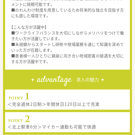
メントに挑戦可能です。
■のれんわけ制度を用意しているため将来的な独立を目指す方
にも適した環境です。
【こんな方が活躍中】
■ワークライフバランスを大切にしながらメリハリをつけて働
きたい方が活躍しています。
■未経験からスタートし研修や現場業務を通じて知識を深めて
いった方が在籍します。
■患者様一人ひとりに親身に向き合い地域密着の接遇を大切に
する方が活躍中です。
advantage
求人の魅力
＜完全週休2日制＞年間休日120日以上で充実
＜北上駅車6分＞マイカー通勤も可能で快適