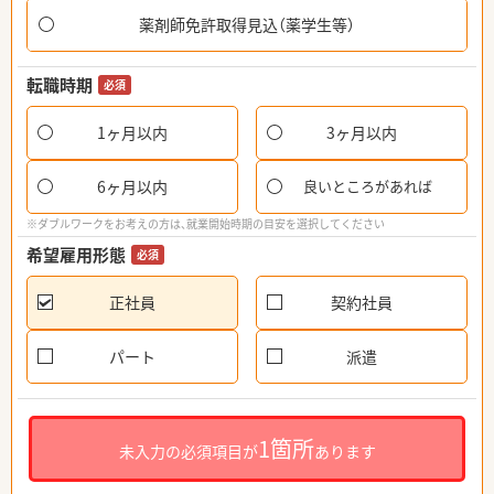
薬剤師免許取得見込（薬学生等）
転職時期
必須
1ヶ月以内
3ヶ月以内
6ヶ月以内
良いところがあれば
※ダブルワークをお考えの方は、就業開始時期の目安を選択してください
希望雇用形態
必須
正社員
契約社員
パート
派遣
1箇所
未入力の必須項目が
あります