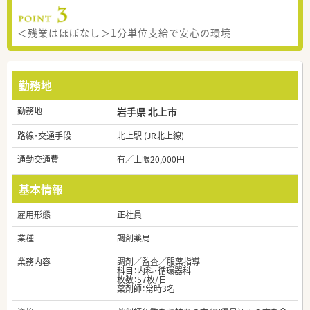
＜残業はほぼなし＞1分単位支給で安心の環境
勤務地
勤務地
岩手県 北上市
路線・交通手段
北上駅 (JR北上線)
通勤交通費
有／上限20,000円
基本情報
雇用形態
正社員
業種
調剤薬局
業務内容
調剤／監査／服薬指導
科目：内科・循環器科
枚数：57枚/日
薬剤師：常時3名