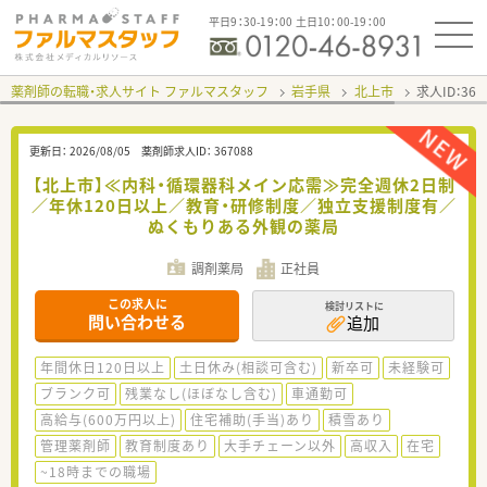
平日9：30-19：00 土日10：00-19：00
薬剤師の転職・求人サイト ファルマスタッフ
岩手県
北上市
求人ID：36
更新日：
2026/08/05
薬剤師求人ID：
367088
【北上市】≪内科・循環器科メイン応需≫完全週休2日制
／年休120日以上／教育・研修制度／独立支援制度有／
ぬくもりある外観の薬局
調剤薬局
正社員
この求人に
検討リストに
問い合わせる
追加
年間休日120日以上
土日休み(相談可含む)
新卒可
未経験可
ブランク可
残業なし(ほぼなし含む)
車通勤可
高給与(600万円以上)
住宅補助(手当)あり
積雪あり
管理薬剤師
教育制度あり
大手チェーン以外
高収入
在宅
~18時までの職場