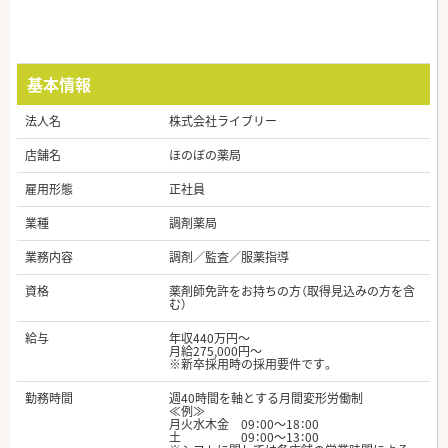
基本情報
法人名
株式会社ライブリー
店舗名
ほのぼの薬局
雇用形態
正社員
業種
調剤薬局
業務内容
調剤／監査／服薬指導
資格
薬剤師免許をお持ちの方（取得見込みの方を含
む）
給与
年収440万円～
月給275,000円～
※新卒採用時の採用要件です。
勤務時間
週40時間を軸とする月間変形労働制
≪例≫
月火水木金 09：00～18：00
土 09：00～13：00