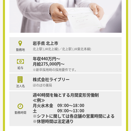
岩手県 北上市
北上駅 (JR北上線)／北上駅 (JR東北本線)
勤務地
年収440万円～
月給275,000円～
給与
※新卒採用時の採用要件です。
株式会社ライブリー
ほのぼの薬局
法人名
週40時間を軸とする月間変形労働制
≪例≫
月火水木金 09：00～18：00
土 09：00～13：00
勤務時間
※シフトに関しては各店舗の営業時間による
※休憩時間は法定通り