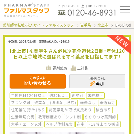
平日9：30-19：00 土日10：00-19：00
薬剤師の転職・求人サイト ファルマスタッフ
岩手県
北上市
ほのぼの薬
更新日：
2026/08/05
薬剤師求人ID：
476919
【北上市】≪薬学生さん必見≫完全週休2日制・年休120
日以上◎地域に選ばれるマイ薬局を目指してます！
調剤薬局
正社員
この求人に
検討リストに
問い合わせる
追加
年間休日120日以上
週32h以上
新卒可
未経験可
ブランク可
残業なし(ほぼなし含む)
転勤なし
車通勤可
住宅補助(手当)あり
認定薬剤師取得支援あり
積雪あり
生活環境充実
教育制度あり
シフト制
かかりつけ薬剤師
大手チェーン以外
ヘルプ体制充実
在宅
~18時までの職場