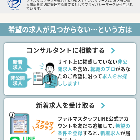
ファルマスタッフを運営する（株）メディカルリソースは、お客様の個
人情報を適切に管理する事業者としてプライバシーマークが付与され
ています。
希望の求人が見つからない…という方は
コンサルタントに相談する
サイト上に掲載していない
非公
開求人
を含め、
転職のプロ
があな
たのご希望に沿って
求人をお探
しします！
新着求人を受け取る
ファルマスタッフLINE公式アカ
ウントを友だち追加して、
希望の
条件を登録
すると、
新着求人
が届