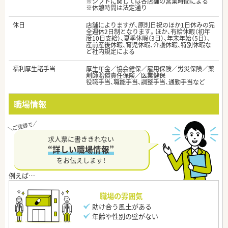
※シフトに関しては各店舗の営業時間による
※休憩時間は法定通り
休日
店舗によりますが、原則日祝のほか1日休みの完
全週休2日制となります。ほか、有給休暇（初年
度10日支給）、夏季休暇（3日）、年末年始（5日）、
産前産後休暇、育児休暇、介護休暇、特別休暇な
ど社内規定による
福利厚生諸手当
厚生年金／協会健保／雇用保険／労災保険／薬
剤師賠償責任保険／医業健保
役職手当、職能手当、調整手当、通勤手当など
職場情報
求人票に書ききれない
“詳しい職場情報”
をお伝えします！
職場の雰囲気
助け合う風土がある
年齢や性別の壁がない