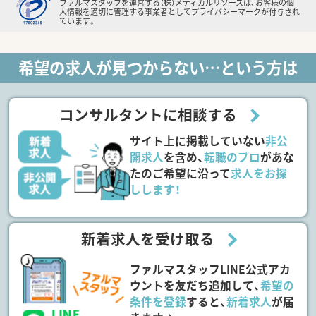
ファルマスタッフを運営する（株）メディカルリソースは、お客様の個
人情報を適切に管理する事業者としてプライバシーマークが付与され
ています。
希望の求人が見つからない…という方は
コンサルタントに相談する
サイト上に掲載していない
非公
開求人
を含め、
転職のプロ
があな
たのご希望に沿って
求人をお探
しします！
新着求人を受け取る
ファルマスタッフLINE公式アカ
ウントを友だち追加して、
希望の
条件を登録
すると、
新着求人
が届