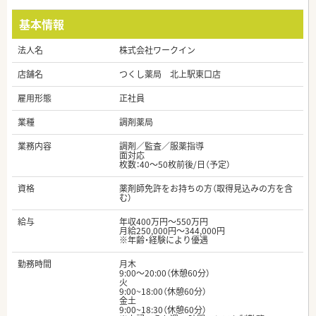
基本情報
法人名
株式会社ワークイン
店舗名
つくし薬局 北上駅東口店
雇用形態
正社員
業種
調剤薬局
業務内容
調剤／監査／服薬指導
面対応
枚数：40～50枚前後/日（予定）
資格
薬剤師免許をお持ちの方（取得見込みの方を含
む）
給与
年収400万円～550万円
月給250,000円～344,000円
※年齢・経験により優遇
勤務時間
月木
9:00～20:00（休憩60分）
火
9:00~18:00（休憩60分）
金土
9:00~18:30（休憩60分）