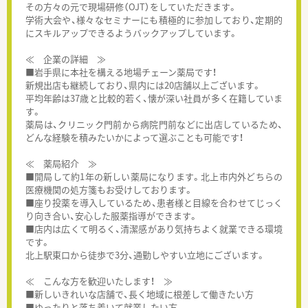
その方々の元で現場研修（OJT）をしていただきます。
学術大会や、様々なセミナーにも積極的に参加しており、定期的
にスキルアップできるようバックアップしています。
≪ 企業の詳細 ≫
■岩手県に本社を構える地場チェーン薬局です！
新規出店も継続しており、県内には20店舗以上ございます。
平均年齢は37歳と比較的若く、懐が深い社員が多く在籍していま
す。
薬局は、クリニック門前から病院門前などに出店しているため、
どんな経験を積みたいかによって選ぶことも可能です！
≪ 薬局紹介 ≫
■開局して約1年の新しい薬局になります。北上市内外どちらの
医療機関の処方箋もお受けしております。
■座り投薬を導入しているため、患者様と目線を合わせてじっく
り向き合い、安心した服薬指導ができます。
■店内は広くて明るく、清潔感があり気持ちよく就業できる環境
です。
北上駅東口から徒歩で3分、通勤しやすい立地にございます。
≪ こんな方を歓迎いたします！ ≫
■新しいきれいな店舗で、長く地域に根差して働きたい方
■ゆったりと落ち着いて就業したい方