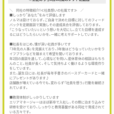
＼ 同社の特徴紹介！≪社員想いの社風です≫ ／
■しっかり"あなた"をみて評価します
ノルマは設けておらず、ご自身で決めた目標に対してのフィード
バックを定期面談で実施しその達成具合を評価しております。
『こうなっていたい』という想いを大切にし、立てた目標を達成す
るにはどうしたらいいかを、一緒に考えサポートしています。
■社長をはじめ、懐が深い社員が多いです
『3年先の人事』を見据えており、3年後はどうなっていたいかをラ
イフプランなどを踏まえて希望を聞いております。
年2回の面談を通して、心境などを伺い、産休育休の相談はもちろ
んのこと、社員が長く、そして気持ちよく働けるような環境作り
をしています。
また、誕生日には、社長が毎年手書きのバースデーカードと一緒
にプレゼントがあります♪
店舗数が増えている今でも、変わらず『社員を想う』行動を継続さ
れています。
■教育体制がしっかりしています
エリアマネージャーはほぼ新卒で入社し、その際に泊まり込みで
研修を受けており、しっかりと教育基盤がある同社で育成されて
いる方々です。