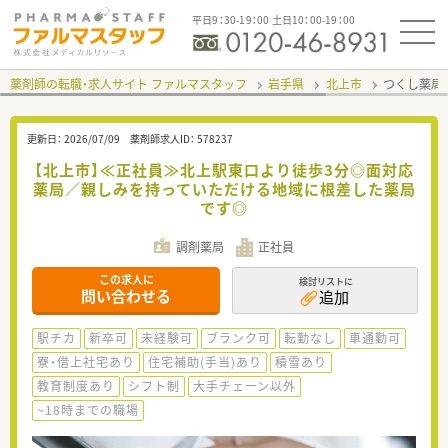
平日9：30-19：00 土日10：00-19：00
薬剤師の転職・求人サイト ファルマスタッフ
岩手県
北上市
つくし薬局
更新日：
2026/07/09
薬剤師求人ID：
578237
【北上市】≪正社員≫北上駅東口より徒歩3分◎面対応
薬局／親しみを持っていただける地域に根差した薬局
です◎
調剤薬局
正社員
この求人に
検討リストに
問い合わせる
追加
駅チカ
新卒可
未経験可
ブランク可
転勤なし
車通勤可
寮・借上社宅あり
住宅補助(手当)あり
積雪あり
教育制度あり
シフト制
大手チェーン以外
~18時までの職場