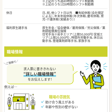
※上記のうち週40時間のシフト制勤務
※上記のうち1日8時間のシフト制勤務
休日
日、祝、他シフト日以外 ■有給休暇（会社規定
による）、年末年始休暇（年次休暇、慶弔休暇、育
児・介護休暇（実績あり））
福利厚生諸手当
厚生年金／協会健保／雇用保険／労災保険／薬
剤師賠償責任保険
住宅手当※岩手エリア（上限50,000円）宮城エ
リア（上限20,000円）、時間外労働手当、休日出
勤手当、管理薬剤師等手当、家族手当
職場情報
求人票に書ききれない
“詳しい職場情報”
をお伝えします！
職場の雰囲気
助け合う風土がある
年齢や性別の壁がない