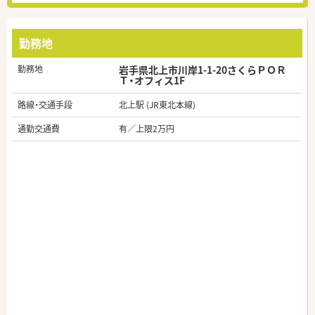
勤務地
勤務地
岩手県北上市川岸1-1-20さくらＰＯＲ
Ｔ・オフィス1F
路線・交通手段
北上駅 (JR東北本線)
通勤交通費
有／上限2万円