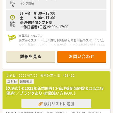
法人
キング薬局
★アロマや漢方にも興味がある方
名
月～金 8：30〜18：00
土 9：00〜17：00
※週40時間シフト制
勤務
時間
※休日当番（日祝）9:00～17:00
≪薬局について≫
薬店からスタートし、現在は調剤薬局、介護用品やスポーツジム
なども経営しており、トータルサポートできる体制を整えている
企業です。「ライフスタイルそのものが健康を創る」という考え
から、薬のことだけでなく、食事・運動・癒しなど多角的に患者様
詳細を見る
お問い合わせ
と向き合っています。やりがいを感じられる職場です。
≪充実の制度≫
社員にipadを支給して、自発的に勉強する体制を整えてくれてい
更新日：
2026/07/09
薬剤師求人ID：
498492
るので、社員一人一人の満足度も高く、定着率の良さに繋がって
います。
正社員
調剤薬局
【久慈市】≪2023年新規開設！≫管理薬剤師経験者は高年収
≪ここがポイント≫
優遇！／ブランクあり・経験浅い方もOK♪
患者様が健康に興味を持っていただけるように地域のイベント
などにも積極的に参加している企業です。
検討リストに追加
アロマや漢方に興味のある薬剤師の方にもおすすめの環境で
す。資格を持っている薬剤師も多く、取得支援もございます。