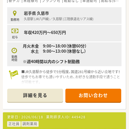
駅チカ
未経験可
ブランク可
転勤なし
車通勤可
高給与(600万円以上)
≪おすすめポイント≫
★ワークライフバランスを重視したい方
岩手県 久慈市
★地域活動に積極的に参加したい方、地域医療に関わりたい方
久慈駅 (JR八戸線)／久慈駅 (三陸鉄道北リアス線)
勤務地
★患者様との接点を増やしたい方
★穏やかな雰囲気で働きたい方
年収420万円～650万円
給与
月火木金 9:00～18:00（休憩60分）
水土 9:00～13:00（休憩なし）
勤務
時間
※週40時間以内のシフト制勤務
■JR久慈駅から徒歩で5分程度、国道281号線から近い立地です！
徒歩でもお車でも通いやすいため、お好きな通勤手段で通うこと
が可能です。
■年末年始や夏季休暇、ゴールデンウィークの長期休暇制度もあ
ります。
詳細を見る
お問い合わせ
最初は忙しいことが予想されますが、プライベートとも両立でき
るよう、会社全体でサポートいたします！
≪ 企業について ≫
更新日：
2026/06/18
薬剤師求人ID：
449428
■2009年に設立し、盛岡エリアを中心に現在2店舗展開していま
す。
正社員
調剤薬局
■在宅医療も実施している店舗もあり、地域に根差した薬局経営