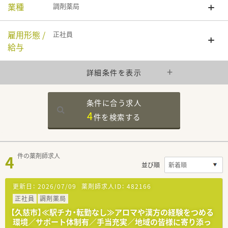
業種
調剤薬局
雇用形態 /
正社員
給与
詳細条件を表示
条件に合う求人
4
件を
検索する
4
件の薬剤師求人
並び順
更新日：
2026/07/09
薬剤師求人ID：
482166
正社員
調剤薬局
【久慈市】≪駅チカ・転勤なし≫アロマや漢方の経験をつめる
環境／サポート体制有／手当充実／地域の皆様に寄り添っ