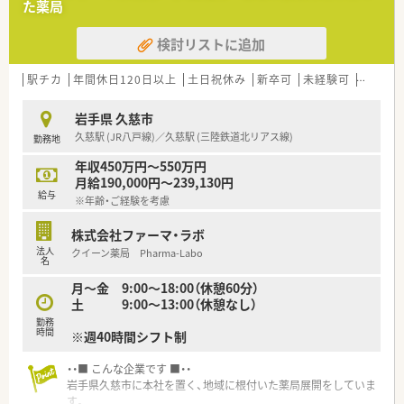
た薬局
検討リストに追加
駅チカ
年間休日120日以上
土日祝休み
新卒可
未経験可
ブラン
岩手県 久慈市
久慈駅 (JR八戸線)／久慈駅 (三陸鉄道北リアス線)
勤務地
年収450万円～550万円
月給190,000円～239,130円
給与
※年齢・ご経験を考慮
株式会社ファーマ・ラボ
法人
クイーン薬局 Pharma-Labo
名
月～金 9:00～18:00（休憩60分）
土 9:00～13:00（休憩なし）
勤務
時間
※週40時間シフト制
・・■ こんな企業です ■・・
岩手県久慈市に本社を置く、地域に根付いた薬局展開をしていま
す。