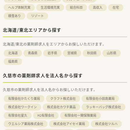
ヘルプ体制充実
生活環境充実
総合科目
高収入
在宅
積雪あり
リゾート
北海道/東北エリアから探す
北海道/東北の薬剤師求人をエリアからお探しいただけます。
北海道
青森県
岩手県
宮城県
秋田県
山形県
福島県
久慈市の薬剤師求人を法人名から探す
久慈市の薬剤師求人を法人名からお探しいただけます。
有限会社かたくり薬局
クラフト株式会社
有限会社小田島薬局
株式会社ワークイン
株式会社カワチ薬品
ラッキーバッグ株式会社
有限会社星久
H2有限会社
有限会社一関保険薬局
ウエルシア薬局株式会社
株式会社アイセイ薬局
株式会社ツルハ