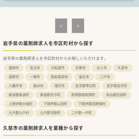
ら健康生活のアドバイスを行っております。
【求人情報について】
■給与はご経験や年齢を考慮し、年収450万円から700万円の間
で設定され、昇給も年2回ございます。
■年間休日は120日で週休2日制となっており、リフレッシュ休
暇として1週間程度のお休みも取得可能です。
■遠方からご就業される方で住居がない場合には、住宅手当が支
岩手県の薬剤師求人を市区町村から探す
給されるため安心してお仕事を始められます。
岩手県の薬剤師求人を市区町村からお探しいただけます。
盛岡市
宮古市
大船渡市
花巻市
北上市
久慈市
遠野市
一関市
陸前高田市
釜石市
二戸市
八幡平市
奥州市
滝沢市
岩手郡雫石町
岩手郡岩手町
紫波郡紫波町
紫波郡矢巾町
和賀郡西和賀町
気仙郡住田町
上閉伊郡大槌町
下閉伊郡山田町
下閉伊郡田野畑村
九戸郡九戸村
九戸郡洋野町
二戸郡一戸町
久慈市の薬剤師求人を業種から探す