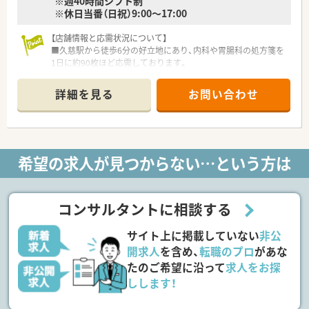
※週40時間シフト制
※休日当番（日祝）9:00～17:00
【店舗情報と応需状況について】
■久慈駅から徒歩6分の好立地にあり、内科や胃腸科の処方箋を
1日に約90枚ほど応需しております。
■薬剤師は常勤で3名、事務スタッフが3名在籍しており、医薬品
の採用品目数は約1300品目です。
詳細を見る
お問い合わせ
■クリニック側の入り口とOTC側の入り口があり、店内は明るく
開放的で患者様が入りやすい雰囲気です。
【募集背景と求める人物像について】
■今回は体制強化のための増員募集となっており、地域で長く勤
希望の求人が見つからない…という方は
めてくださる方を歓迎しております。
■立ち上がりに不安がある方や未経験の方、年齢が高めの方で
も、まずは一度ご相談いただける環境です。
■エリア的に人材が不足しているため急募の求人となっており、
コンサルタントに相談する
すぐにでも欲しいという高い温度感です。
サイト上に掲載していない
非公
【法人特徴について】
■薬店からスタートし、現在は調剤薬局や介護用品、スポーツジ
開求人
を含め、
転職のプロ
があな
ムなども経営している多角的な企業です。
たのご希望に沿って
求人をお探
■健康になるため薬にこだわらず生活改善を提案し、ライフスタ
しします！
イルそのものが健康を創ると考えております。
■薬や食事、アロマのプロが揃っており、患者様に寄り添いなが