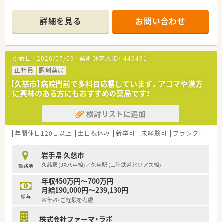
患者様が健康に興味を持っていただけるように地域のイベント
などにも積極的に参加している企業です。
詳細を見る
お問い合わせ
薬店からスタートし、現在は調剤薬局、介護用品やスポーツジム
なども経営しており、トータルサポートできる体制を整えている
企業です。
★☆アロマや漢方に興味のある薬剤師の方にもおすすめの環境
更新日：
2026/07/09
薬剤師求人ID：
449491
です。
資格を持っている薬剤師も多く、取得支援もございます。☆★
正社員
調剤薬局
【久慈市】病院門前で多科目応需しています。アロマや漢方
・・■ 充実の制度！ ■・・
に興味のある方にもおすすめの薬局です！
社員にipadを支給して、自発的に勉強する体制を整えてくれてい
るので、社員一人一人の満足度も高く、定着率の良さに繋がって
検討リストに追加
います。
・・■ 薬局紹介 ■・・
年間休日120日以上
土日祝休み
新卒可
未経験可
ブランク可
残
皮膚科をメインに応需しており、1日あたりの処方箋枚数は安定
しておりゆとりをもって働けます。
岩手県 久慈市
近隣にも複数店舗があり、サポート体制も整っています。
久慈駅 (JR八戸線)／久慈駅 (三陸鉄道北リアス線)
勤務地
「ライフスタイルそのものが健康を創る」という考えから、薬の
ことだけでなく、食事・運動・癒しなど多角的に患者様と向き合っ
年収450万円～700万円
ています。
月給190,000円～239,130円
給与
※年齢・ご経験を考慮
・・■ こんな方におススメ ■・・
★転勤なく腰を据えて長く働きたい方
株式会社ファーマ・ラボ
★在宅業務にもご興味がある方