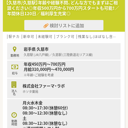
【久慈市/久慈駅】年齢や経験不問、どんな方でもまずはご相
を行っています。
談ください◎年収500万円から700万円スタートも可能！／
■代表も薬剤師で現場の状況をしっかりと把握してくれており、
年間休日120日／福利厚生充実◎
働きやすい環境つくりを心がけていらっしゃいます。
■フォローアップ体制も充実しています！
検討リストに追加
決して大きな店舗展開をしているわけではございませんが、
助け合いを大事にしているため、急なお休みなどにも対応できる
ため、子育て中の方でも安心して働いていただける環境です。
駅チカ
新卒可
未経験可
ブランク可
残業なし(ほぼなし含む)
転
≪ こんな方にオススメ ≫
岩手県 久慈市
■一から作り上げることが好きな方・得意な方
久慈駅 (JR八戸線)／久慈駅 (三陸鉄道北リアス線)
勤務地
■オープンしたばかりの綺麗な薬局で働きたい方
■周りの方と協力し合いながら業務を進めることが出来る方
年収450万円～700万円
■親切心をもって対応が出来る方
月給310,000円～470,000円
給与
※年齢・ご経験を考慮
株式会社ファーマ・ラボ
法人
ホソタ薬局
名
月火水木金
08:30～17:30（休憩60分）
08:30～12:30（休憩なし）
土
勤務
08:30～12:30（休憩なし）
時間