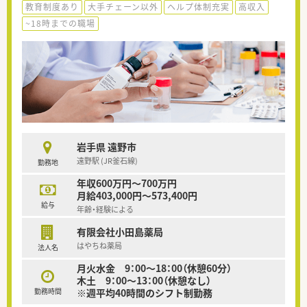
教育制度あり
大手チェーン以外
ヘルプ体制充実
高収入
~18時までの職場
岩手県 遠野市
遠野駅 (JR釜石線)
勤務地
年収600万円～700万円
月給403,000円～573,400円
給与
年齢・経験による
有限会社小田島薬局
はやちね薬局
法人名
月火水金 9：00～18：00（休憩60分）
木土 9：00～13：00（休憩なし）
勤務時間
※週平均40時間のシフト制勤務