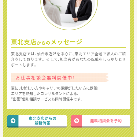
東北支店
メッセージ
からの
東北支店では、仙台市近郊を中心に、東北エリア全域で求人のご紹
介をしております。 そして、担当者があなたの転職をしっかりとサ
ポートします。
お仕事相談会無料開催中！
更に、お忙しい方やキャリアの棚卸がしたい方に朗報!
エリアを熟知したコンサルタントによる、
“出張”個別相談サービスも同時開催中です。
東北支店からの
無料相談会を予約
最新情報