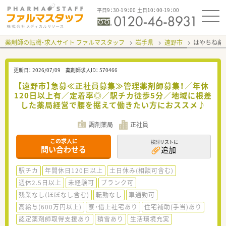
平日9：30-19：00 土日10：00-19：00
薬剤師の転職・求人サイト ファルマスタッフ
岩手県
遠野市
はやちね薬
更新日：
2026/07/09
薬剤師求人ID：
570466
【遠野市】急募≪正社員募集≫管理薬剤師募集！／年休
120日以上有／定着率◎／駅チカ徒歩5分／地域に根差
した薬局経営で腰を据えて働きたい方におススメ♪
調剤薬局
正社員
この求人に
検討リストに
問い合わせる
追加
駅チカ
年間休日120日以上
土日休み(相談可含む)
週休2.5日以上
未経験可
ブランク可
残業なし(ほぼなし含む)
転勤なし
車通勤可
高給与(600万円以上)
寮・借上社宅あり
住宅補助(手当)あり
認定薬剤師取得支援あり
積雪あり
生活環境充実