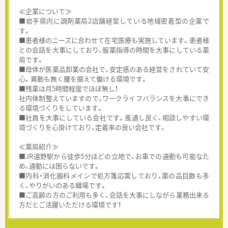
≪企業について≫
■岩手県内に調剤薬局2店舗経営している地域密着型の企業で
す。
■患者様のニーズに合わせて在宅医療も実施しています。患者様
との会話を大事にしており、服薬指導の時間を大事にしている薬
局です。
■母体が医薬品卸業の会社で、安定感のある経営をされていて安
心。異動も無く腰を据えて働ける環境です。
■残業は月5時間程度でほぼ無し！
社内体制整えていますので、ワークライフバランスを大事にでき
る環境づくりをしています。
■社員を大事にしている会社です。風通し良く、相談しやすい環
境づくりを心掛けており、定着率の良い会社です。
≪薬局紹介≫
■JR遠野駅から徒歩5分ほどの立地で、お車での通勤も可能なた
め、通勤には困らないです。
■内科・消化器科メインで処方箋応需しており、薬の品目数も多
く、やりがいのある職場です。
■ご高齢の方のご利用も多く、会話を大事にしながら業務出来る
方だとご活躍いただける環境です！