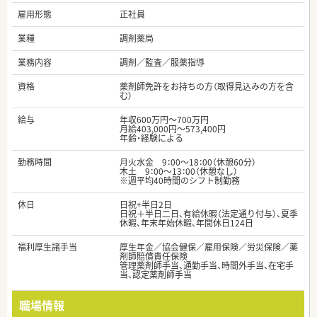
雇用形態
正社員
業種
調剤薬局
業務内容
調剤／監査／服薬指導
資格
薬剤師免許をお持ちの方（取得見込みの方を含
む）
給与
年収600万円～700万円
月給403,000円～573,400円
年齢・経験による
勤務時間
月火水金 9：00～18：00（休憩60分）
木土 9：00～13：00（休憩なし）
※週平均40時間のシフト制勤務
休日
日祝+半日2日
日祝＋半日二日、有給休暇（法定通り付与）、夏季
休暇、年末年始休暇、年間休日124日
福利厚生諸手当
厚生年金／協会健保／雇用保険／労災保険／薬
剤師賠償責任保険
管理薬剤師手当、通勤手当、時間外手当、在宅手
当、認定薬剤師手当
職場情報