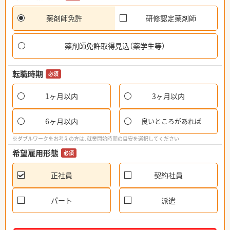
薬剤師免許
研修認定薬剤師
薬剤師免許取得見込（薬学生等）
転職時期
必須
1ヶ月以内
3ヶ月以内
6ヶ月以内
良いところがあれば
※ダブルワークをお考えの方は、就業開始時期の目安を選択してください
希望雇用形態
必須
正社員
契約社員
パート
派遣