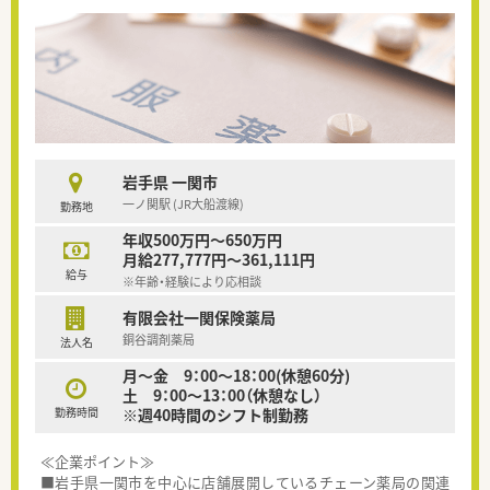
岩手県 一関市
一ノ関駅 (JR大船渡線)
勤務地
年収500万円～650万円
月給277,777円～361,111円
給与
※年齢・経験により応相談
有限会社一関保険薬局
銅谷調剤薬局
法人名
月～金 9：00～18：00(休憩60分)
土 9：00～13：00（休憩なし）
勤務時間
※週40時間のシフト制勤務
≪企業ポイント≫
■岩手県一関市を中心に店舗展開しているチェーン薬局の関連