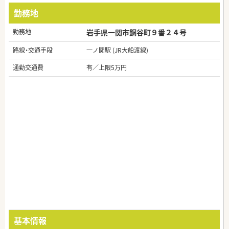
勤務地
勤務地
岩手県一関市銅谷町９番２４号
路線・交通手段
一ノ関駅 (JR大船渡線)
通勤交通費
有／上限5万円
基本情報