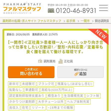
平日9：30-19：00 土日10：00-19：00
薬剤師の転職・求人サイト ファルマスタッフ
岩手県
一関市
銅谷調剤薬
更新日：
2026/08/05
薬剤師求人ID：
217475
【一関市】≪正社員≫患者様一人一人にしっかり向き合
って仕事をしたい方歓迎！／整形・内科応需／定着率も
良く腰を据えて働ける環境です。
調剤薬局
正社員
この求人に
検討リストに
問い合わせる
追加
新卒可
未経験可
ブランク可
残業なし(ほぼなし含む)
転勤なし
車通勤可
高給与(600万円以上)
認定薬剤師取得支援あり
積雪あり
生活環境充実
シフト制
かかりつけ薬剤師
大手チェーン以外
ヘルプ体制充実
高収入
在宅
リゾート
~18時までの職場