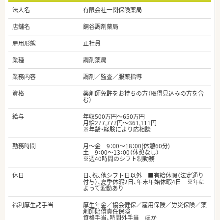
法人名
有限会社一関保険薬局
店舗名
銅谷調剤薬局
雇用形態
正社員
業種
調剤薬局
業務内容
調剤／監査／服薬指導
資格
薬剤師免許をお持ちの方（取得見込みの方を含
む）
給与
年収500万円～650万円
月給277,777円～361,111円
※年齢・経験により応相談
勤務時間
月～金 9：00～18：00(休憩60分)
土 9：00～13：00（休憩なし）
※週40時間のシフト制勤務
休日
日、祝、他シフト日以外 ■有給休暇（法定通り
付与）、夏季休暇2日、年末年始休暇4日 ※年に
よって変動あり
福利厚生諸手当
厚生年金／協会健保／雇用保険／労災保険／薬
剤師賠償責任保険
資格手当、時間外手当 ほか