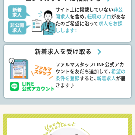
サイト上に掲載していない
非公
開求人
を含め、
転職のプロ
があな
たのご希望に沿って
求人をお探
しします！
新着求人を受け取る
ファルマスタッフLINE公式アカ
ウントを友だち追加して、
希望の
条件を登録
すると、
新着求人
が届
きます♪