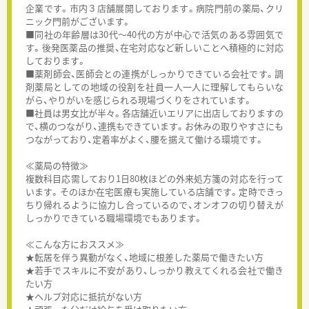
企業です。市内３店舗展開しております。病院門前の薬局、クリ
ニック門前がございます。
■同社の年齢層は30代～40代の方が中心で活気のある雰囲気で
す。後発医薬品の推奨、在宅対応など新しいことへ積極的に対応
しております。
■薬剤師会、医師会との連携がしっかりできている会社です。調
剤薬局としての地域の役割を社員一人一人に理解してもらいな
がら、やりがいを感じられる現場づくりをされています。
■社員は男女比が半々。各店舗近いエリアに出店しておりますの
で、横のつながり、連携もできています。お休みの取りやすさにも
つながっており、定着率がよく、腰を据えて働ける環境です。
≪薬局の特徴≫
複数科目応需しており1日80枚ほどの外来処方箋の対応を行って
います。そのほか在宅医療も実施している店舗です。定時できっ
ちり帰れるように協力し合っているので、オンオフの切り替えが
しっかりできている職場環境でもあります。
≪こんな方におススメ≫
★転居を伴う異動がなく、地域に根差した薬局で働きたい方
★若手でスキルに不安があり、しっかり教えてくれる会社で働き
たい方
★ヘルプ対応に抵抗がない方