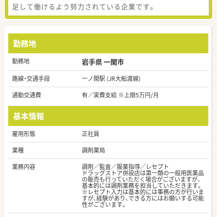
足して働けるよう努力されている企業です。
勤務地
勤務地
岩手県 一関市
路線・交通手段
一ノ関駅 (JR大船渡線)
通勤交通費
有／実費支給 ※上限5万円/月
基本情報
雇用形態
正社員
業種
調剤薬局
業務内容
調剤／監査／服薬指導／レセプト
ドラッグストア併設店は第一類の一般用医薬品
の販売も行っていただく場合がございますが、
基本的には調剤業務を担当していただきます。
※レセプト入力は基本的には事務の方が行いま
すが、経験があり、できる方にはお願いする可能
性がございます。