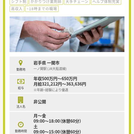
シフト制
かかりつけ薬剤師
大手チェーン
ヘルプ体制充実
高収入
~18時までの職場
岩手県 一関市
一ノ関駅 (JR大船渡線)
勤務地
年収500万円～650万円
月給321,212円～363,636円
給与
※年齢・経験により優遇
非公開
法人名
月〜金
09:00〜18:00（休憩60分）
土
勤務時間
09:00〜15:00（休憩60分）