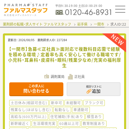
平日9：30-19：00 土日10：00-19：00
薬剤師の転職・求人サイト ファルマスタッフ
岩手県
一関市
求人ID：22
更新日：
2026/08/05
薬剤師求人ID：
227284
【一関市】急募≪正社員≫面対応で複数科目応需で経験
を積める環境♪定着率も高く安心して働ける職場です/
小児科・耳鼻科・皮膚科・眼科/残業少なめ/充実の福利厚
生
調剤薬局
正社員
この求人に
検討リストに
問い合わせる
追加
土日休み(相談可含む)
新卒可
未経験可
ブランク可
残業なし(ほぼなし含む)
転勤なし
車通勤可
高給与(600万円以上)
住宅補助(手当)あり
積雪あり
新幹線近く
生活環境充実
60歳以上可
教育制度あり