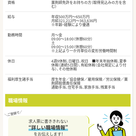
資格
薬剤師免許をお持ちの方（取得見込みの方を含
む）
給与
年収500万円～650万円
月給321,212円～363,636円
※年齢・経験により優遇
勤務時間
月〜金
09:00〜18:00（休憩60分）
土
09:00〜15:00（休憩60分）
※上記より一か月単位の変形労働時間制
休日
4週9休制、日曜日、祝日 ■年末年始休暇、夏季
休暇（連続5日間）、有給休暇（会社規定により付
与）、その他休暇
福利厚生諸手当
厚生年金／協会健保／雇用保険／労災保険／薬
剤師賠償責任保険
通勤手当、住宅手当、家族手当、残業手当
職場情報
求人票に書ききれない
“詳しい職場情報”
をお伝えします！