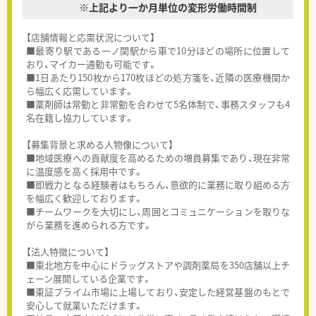
※上記より一か月単位の変形労働時間制
【店舗情報と応需状況について】
■最寄り駅である一ノ関駅から車で10分ほどの場所に位置して
おり、マイカー通勤も可能です。
■1日あたり150枚から170枚ほどの処方箋を、近隣の医療機関か
ら幅広く応需しています。
■薬剤師は常勤と非常勤を合わせて5名体制で、事務スタッフも4
名在籍し協力しています。
【募集背景と求める人物像について】
■地域医療への貢献度を高めるための増員募集であり、現在非常
に温度感を高く採用中です。
■即戦力となる経験者はもちろん、意欲的に業務に取り組める方
を幅広く歓迎しております。
■チームワークを大切にし、周囲とコミュニケーションを取りな
がら業務を進められる方です。
【法人特徴について】
■東北地方を中心にドラッグストアや調剤薬局を350店舗以上チ
ェーン展開している企業です。
■東証プライム市場に上場しており、安定した経営基盤のもとで
安心して就業いただけます。