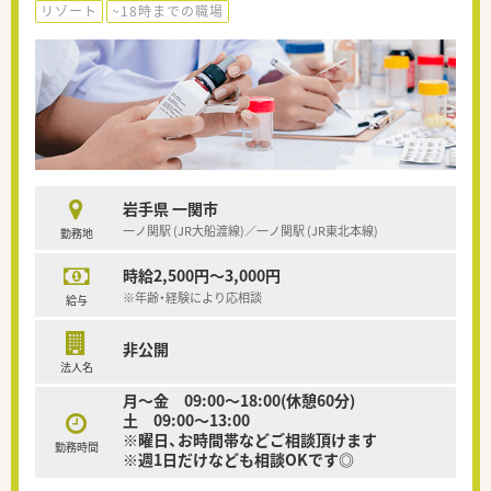
リゾート
~18時までの職場
岩手県 一関市
一ノ関駅 (JR大船渡線)／一ノ関駅 (JR東北本線)
勤務地
時給2,500円～3,000円
※年齢・経験により応相談
給与
非公開
法人名
月〜金 09:00～18:00(休憩60分)
土 09:00〜13:00
※曜日、お時間帯などご相談頂けます
勤務時間
※週1日だけなども相談OKです◎