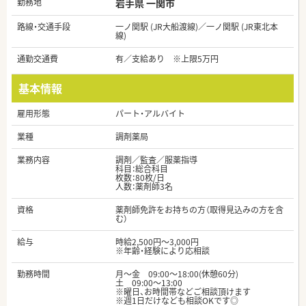
勤務地
岩手県 一関市
路線・交通手段
一ノ関駅 (JR大船渡線)／一ノ関駅 (JR東北本
線)
通勤交通費
有／支給あり ※上限5万円
基本情報
雇用形態
パート・アルバイト
業種
調剤薬局
業務内容
調剤／監査／服薬指導
科目：総合科目
枚数：80枚/日
人数：薬剤師3名
資格
薬剤師免許をお持ちの方（取得見込みの方を含
む）
給与
時給2,500円～3,000円
※年齢・経験により応相談
勤務時間
月〜金 09:00～18:00(休憩60分)
土 09:00〜13:00
※曜日、お時間帯などご相談頂けます
※週1日だけなども相談OKです◎