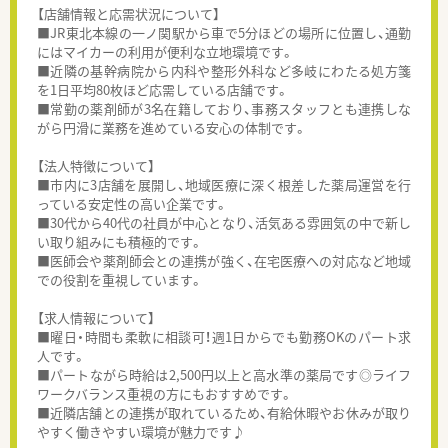
【店舗情報と応需状況について】
■JR東北本線の一ノ関駅から車で5分ほどの場所に位置し、通勤
にはマイカーの利用が便利な立地環境です。
■近隣の基幹病院から内科や整形外科など多岐にわたる処方箋
を1日平均80枚ほど応需している店舗です。
■常勤の薬剤師が3名在籍しており、事務スタッフとも連携しな
がら円滑に業務を進めている安心の体制です。
【法人特徴について】
■市内に3店舗を展開し、地域医療に深く根差した薬局運営を行
っている安定性の高い企業です。
■30代から40代の社員が中心となり、活気ある雰囲気の中で新し
い取り組みにも積極的です。
■医師会や薬剤師会との連携が強く、在宅医療への対応など地域
での役割を重視しています。
【求人情報について】
■曜日・時間も柔軟に相談可！週1日からでも勤務OKのパート求
人です。
■パートながら時給は2,500円以上と高水準の薬局です◎ライフ
ワークバランス重視の方にもおすすめです。
■近隣店舗との連携が取れているため、有給休暇やお休みが取り
やすく働きやすい環境が魅力です♪