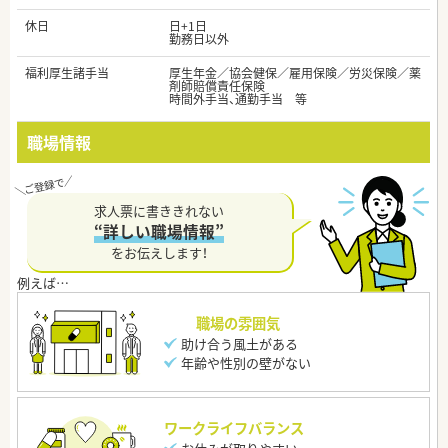
休日
日+1日
勤務日以外
福利厚生諸手当
厚生年金／協会健保／雇用保険／労災保険／薬
剤師賠償責任保険
時間外手当、通勤手当 等
職場情報
求人票に書ききれない
“詳しい職場情報”
をお伝えします！
職場の雰囲気
助け合う風土がある
年齢や性別の壁がない
ワークライフバランス