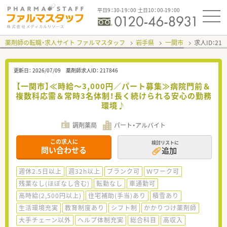
平日9：30-19：00 土日10：00-19：00
薬剤師の転職・求人サイト ファルマスタッフ
岩手県
一関市
求人ID：21
更新日：
2026/07/09
薬剤師求人ID：
217846
【一関市】≪時給～3,000円／パート募集≫病院門前＆
複数科応需＆常時3名体制！長く続けられる安心の勤務
環境♪
調剤薬局
パート・アルバイト
この求人に
検討リストに
問い合わせる
追加
週休2.5日以上
週32h以上
ブランク可
Ｗワーク可
残業なし(ほぼなし含む)
転勤なし
車通勤可
高時給(2,500円以上)
住宅補助(手当)あり
積雪あり
生活環境充実
教育制度あり
シフト制
かかりつけ薬剤師
大手チェーン以外
ヘルプ体制充実
総合科目
高収入