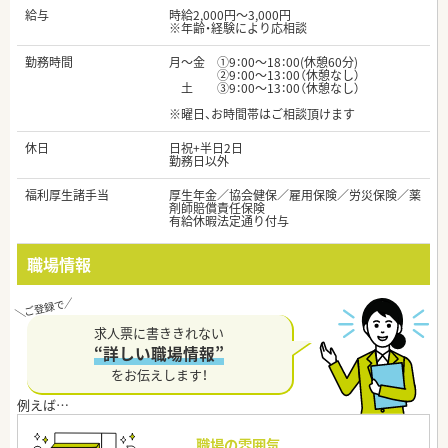
給与
時給2,000円～3,000円
※年齢・経験により応相談
勤務時間
月〜金 ①9：00～18：00(休憩60分)
②9：00～13：00（休憩なし）
土 ③9：00～13：00（休憩なし）
※曜日、お時間帯はご相談頂けます
休日
日祝+半日2日
勤務日以外
福利厚生諸手当
厚生年金／協会健保／雇用保険／労災保険／薬
剤師賠償責任保険
有給休暇法定通り付与
職場情報
求人票に書ききれない
“詳しい職場情報”
をお伝えします！
職場の雰囲気