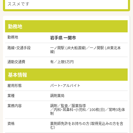
ススメです
勤務地
勤務地
岩手県 一関市
路線・交通手段
一ノ関駅 (JR大船渡線)／一ノ関駅 (JR東北本
線)
通勤交通費
有／上限5万円
基本情報
雇用形態
パート・アルバイト
業種
調剤薬局
業務内容
調剤／監査／服薬指導
／内科・耳鼻科・小児科／100枚(日)／常時3名体
制
資格
薬剤師免許をお持ちの方（取得見込みの方を含
む）