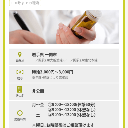
~18時までの職場
岩手県 一関市
一ノ関駅 (JR大船渡線)／一ノ関駅 (JR東北本線)
勤務地
時給2,000円～3,000円
※年齢・経験により応相談
給与
非公開
法人名
月〜金 ①9：00～18：00(休憩60分)
②9：00～13：00（休憩なし）
土 ③9：00～13：00（休憩なし）
勤務時間
※曜日、お時間帯はご相談頂けます