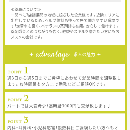
≪薬局について≫
一関市に3店舗展開の地域に根ざした企業様です。近隣エリアに
出店しているため、ヘルプ体制も整って居て働きやすい環境で
す！定着率も良く、ベテランの薬剤師も在籍。安心して働けます。
薬剤師会とのつながりも強く、経験やスキルを磨きたい方にもお
ススメの会社です。
advantage
求人の魅力
週3日から週5日までご希望にあわせて就業時間を調整致し
ます。お時間帯も夕方まで勤務などご相談OKです。
パートでは大変希少！高時給3000円も交渉致します♪
内科・耳鼻科・小児科応需！複数科目ご経験したい方へもオ