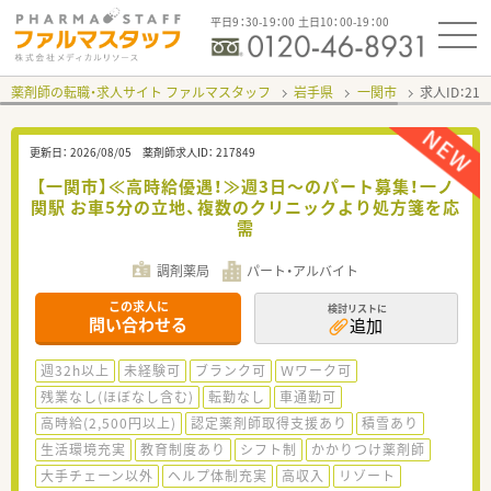
平日9：30-19：00 土日10：00-19：00
薬剤師の転職・求人サイト ファルマスタッフ
岩手県
一関市
求人ID：21
更新日：
2026/08/05
薬剤師求人ID：
217849
【一関市】≪高時給優遇！≫週3日～のパート募集！一ノ
関駅 お車5分の立地、複数のクリニックより処方箋を応
需
調剤薬局
パート・アルバイト
この求人に
検討リストに
問い合わせる
追加
週32h以上
未経験可
ブランク可
Ｗワーク可
残業なし(ほぼなし含む)
転勤なし
車通勤可
高時給(2,500円以上)
認定薬剤師取得支援あり
積雪あり
生活環境充実
教育制度あり
シフト制
かかりつけ薬剤師
大手チェーン以外
ヘルプ体制充実
高収入
リゾート