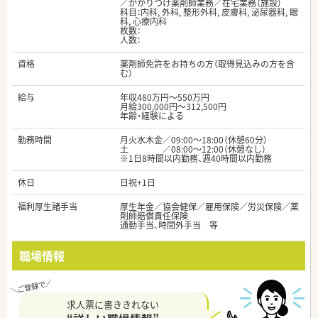
／かかりつけ薬剤師業務／在宅業務（施設）
科目：内科, 外科, 整形外科, 皮膚科, 泌尿器科, 眼
科, 心療内科
枚数：
人数：
資格
薬剤師免許をお持ちの方（取得見込みの方を含
む）
給与
年収480万円～550万円
月給300,000円～312,500円
年齢・経験による
勤務時間
月火水木金／09:00～18:00（休憩60分）
土 ／08:00～12:00（休憩なし）
※1日8時間以内勤務、週40時間以内勤務
休日
日祝+1日
福利厚生諸手当
厚生年金／協会健保／雇用保険／労災保険／薬
剤師賠償責任保険
通勤手当、時間外手当 等
職場情報
求人票に書ききれない