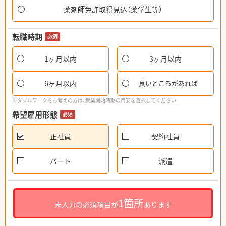
薬剤師免許取得見込（薬学生等）
転職時期
必須
1ヶ月以内
3ヶ月以内
6ヶ月以内
良いところがあれば
※ダブルワークをお考えの方は、就業開始時期の目安を選択してください
希望雇用形態
必須
正社員
契約社員
パート
派遣
1箇所
未入力の必須項目が
あります