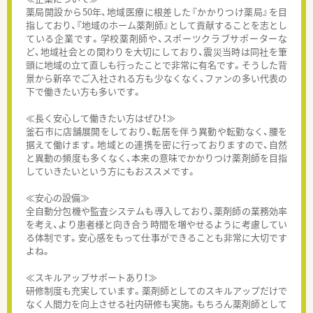
薬局開設から50年、地域医療に根差した『かかりつけ薬局』を目
指しており、『地域のホーム薬剤師』として貢献することを志とし
ている企業です。学校薬剤師や、スポーツクラブサポーターな
ど、地域社会との関わりを大切にしており、震災当時は同社を筆
頭に地域の立て直しも行ったことで非常に有名です。そうした背
景から新卒でご入社される方も少なくなく、ファンの多い代表の
下で働きたい方も多いです。
≪長く安心して働きたい方はぜひ！≫
釜石市に店舗展開をしており、転居を伴う異動や転勤なく、腰を
据えて働けます。地域との連携を密に行っておりますので、自然
と異動の頻度も多くなく、本来の意味でかかりつけ薬剤師を目指
していきたいという方にもおススメです。
≪安心の設備≫
全自動分包機や監査システムも導入しており、薬剤師の業務効率
を考え、より患者様と向き合う時間を増やせるように考慮してい
る体制です。安心感をもって仕事ができることも非常に大切です
よね。
≪スキルアップサポートあり！≫
研修制度も充実しています。薬剤師としてのスキルアップだけで
なく人間力を向上させる社内研修も実施。もちろん薬剤師として