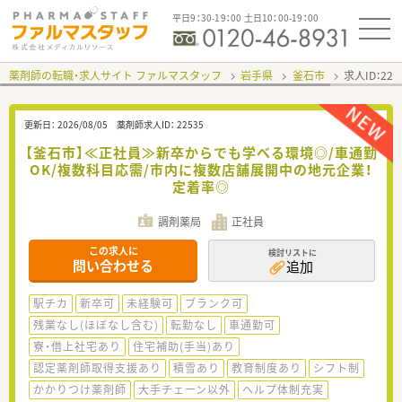
平日9：30-19：00 土日10：00-19：00
薬剤師の転職・求人サイト ファルマスタッフ
岩手県
釜石市
求人ID：22
更新日：
2026/08/05
薬剤師求人ID：
22535
【釜石市】≪正社員≫新卒からでも学べる環境◎/車通勤
OK/複数科目応需/市内に複数店舗展開中の地元企業！
定着率◎
調剤薬局
正社員
この求人に
検討リストに
問い合わせる
追加
駅チカ
新卒可
未経験可
ブランク可
残業なし(ほぼなし含む)
転勤なし
車通勤可
寮・借上社宅あり
住宅補助(手当)あり
認定薬剤師取得支援あり
積雪あり
教育制度あり
シフト制
かかりつけ薬剤師
大手チェーン以外
ヘルプ体制充実