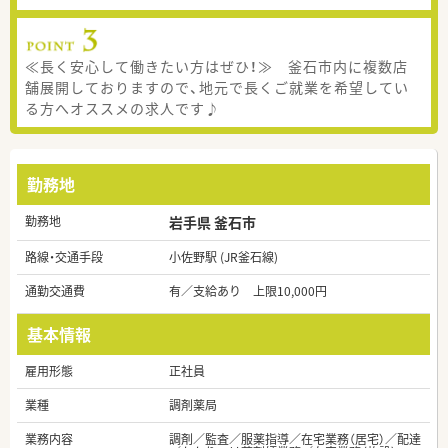
≪長く安心して働きたい方はぜひ！≫ 釜石市内に複数店
舗展開しておりますので、地元で長くご就業を希望してい
る方へオススメの求人です♪
勤務地
勤務地
岩手県 釜石市
路線・交通手段
小佐野駅 (JR釜石線)
通勤交通費
有／支給あり 上限10,000円
基本情報
雇用形態
正社員
業種
調剤薬局
業務内容
調剤／監査／服薬指導／在宅業務（居宅）／配達