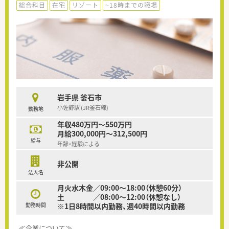
総合科目
在宅
リゾート
~18時までの職場
岩手県 釜石市
小佐野駅 (JR釜石線)
勤務地
年収480万円～550万円
月給300,000円～312,500円
給与
年齢・経験による
非公開
法人名
月火水木金／09:00～18:00（休憩60分）
土 ／08:00～12:00（休憩なし）
勤務時間
※1日8時間以内勤務、週40時間以内勤務
≪企業について≫