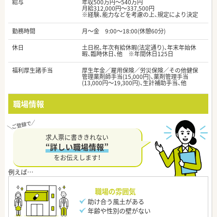
給与
年収500万円～540万円
月給312,000円～337,500円
※経験、能力などを考慮の上、規定により決定
勤務時間
月～金 9:00～18:00(休憩60分)
休日
土日祝、年次有給休暇(法定通り)、年末年始休
暇、臨時休日、他 ※年間休日125日
福利厚生諸手当
厚生年金／雇用保険／労災保険／その他健保
管理薬剤師手当(15,000円)、薬剤管理手当
(13,000円〜19,300円)、生計補助手当、他
職場情報
求人票に書ききれない
“詳しい職場情報”
をお伝えします！
職場の雰囲気
助け合う風土がある
年齢や性別の壁がない