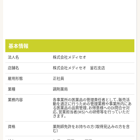
基本情報
法人名
株式会社メディセオ
店舗名
株式会社メディセオ 釜石支店
雇用形態
正社員
業種
調剤薬局
業務内容
各事業所の医薬品の管理責任者として、販売活
動を適正に行うための管理業務や事業所内にあ
る医薬品の品質管理、お得意様へのDI問合せ対
応、営業担当者(MS)への研修等を行っていただ
きます。
資格
薬剤師免許をお持ちの方（取得見込みの方を含
む）