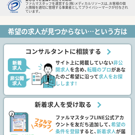
ファルマスタッフを運営する（株）メディカルリソースは、お客様の個
人情報を適切に管理する事業者としてプライバシーマークが付与され
ています。
希望の求人が見つからない…という方は
コンサルタントに相談する
サイト上に掲載していない
非公
開求人
を含め、
転職のプロ
があな
たのご希望に沿って
求人をお探
しします！
新着求人を受け取る
ファルマスタッフLINE公式アカ
ウントを友だち追加して、
希望の
条件を登録
すると、
新着求人
が届