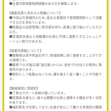
■企業内管理薬剤師経験のある方を募集します。
【募集背景と求める人物像について】
■今回は欠員補充のため、釜石の事業所で管理薬剤師として活躍
できる方を求めています。
■医薬品の品質管理に責任感を持ち、真摯に取り組んでいただけ
る方。
■営業担当者など他職種の社員と円滑に連携できるコミュニケ
ーション能力のある方。
【就業先情報について】
■勤務地は岩手県釜石市で、地域医療に深く貢献することができ
る環境です。
■最寄りのJR釜石線「釜石駅」からは、徒歩で9分ほどの場所に事
業所があります。
■原則として転勤はないため、腰を据えて長く働くことが可能で
す。
【職場環境と雰囲気】
■丁寧なサポート体制が整っています。
■営業担当者など、様々な職種の社員と連携する機会が多く活気
があります。
■福利厚生が充実しており、社員が安心して働ける雰囲気の職場