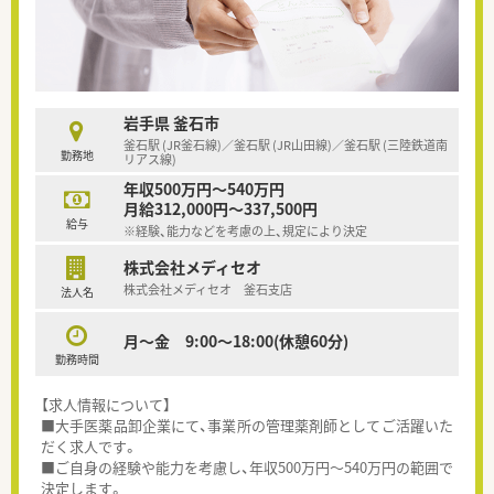
岩手県 釜石市
釜石駅 (JR釜石線)／釜石駅 (JR山田線)／釜石駅 (三陸鉄道南
勤務地
リアス線)
年収500万円～540万円
月給312,000円～337,500円
給与
※経験、能力などを考慮の上、規定により決定
株式会社メディセオ
株式会社メディセオ 釜石支店
法人名
月～金 9:00～18:00(休憩60分)
勤務時間
【求人情報について】
■大手医薬品卸企業にて、事業所の管理薬剤師としてご活躍いた
だく求人です。
■ご自身の経験や能力を考慮し、年収500万円～540万円の範囲で
決定します。