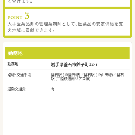
く働けます。
大手医薬品卸の管理薬剤師として、医薬品の安定供給を支
え地域に貢献できます。
勤務地
勤務地
岩手県釜石市鈴子町12-7
路線・交通手段
釜石駅 (JR釜石線)／釜石駅 (JR山田線)／釜石
駅 (三陸鉄道南リアス線)
通勤交通費
有