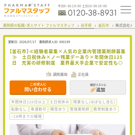
平日9：30-19：00 土日10：00-19：00
薬剤師の転職・求人サイト ファルマスタッフ
岩手県
釜石市
株式会社メ
更新日：
2026/07/17
薬剤師求人ID：
690199
【釜石市】≪経験者募集×人気の企業内管理薬剤師募集
≫ 土日祝休み×ノー残業デーあり×年間休日125
日 充実の研修制度 業界最大手企業で安定性も◎
調剤薬局
正社員
この求人に
検討リストに
問い合わせる
追加
年間休日120日以上
土日祝休み
残業なし(ほぼなし含む)
転勤なし
車通勤可
積雪あり
管理薬剤師
教育制度あり
~18時までの職場