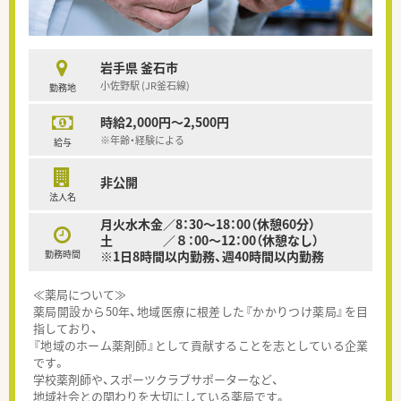
岩手県 釜石市
小佐野駅 (JR釜石線)
勤務地
時給2,000円～2,500円
※年齢・経験による
給与
非公開
法人名
月火水木金／8：30～18：00（休憩60分）
土 ／８：00～12：00（休憩なし）
勤務時間
※1日8時間以内勤務、週40時間以内勤務
≪薬局について≫
薬局開設から50年、地域医療に根差した『かかりつけ薬局』を目
指しており、
『地域のホーム薬剤師』として貢献することを志としている企業
です。
学校薬剤師や、スポーツクラブサポーターなど、
地域社会との関わりを大切にしている薬局です。