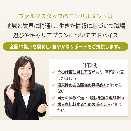
ファルマスタッフのコンサルタントは
地域と業界に精通し、生きた情報に基づいて職場
選びやキャリアプランについてアドバイス
全国12拠点を展開し、細やかなサポートをご提供します。
ご相談例
今の仕事に対し不安
があり、客観的な意
見がほしい
将来性のある職場の見極め方
がわから
ない
自分の経験や適正、
現状を振り返りたい
求人を比較するためのポイント
が知り
たい