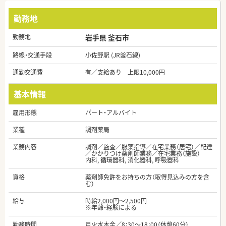
勤務地
勤務地
岩手県 釜石市
路線・交通手段
小佐野駅 (JR釜石線)
通勤交通費
有／支給あり 上限10,000円
基本情報
雇用形態
パート・アルバイト
業種
調剤薬局
業務内容
調剤／監査／服薬指導／在宅業務（居宅）／配達
／かかりつけ薬剤師業務／在宅業務（施設）
内科, 循環器科, 消化器科, 呼吸器科
資格
薬剤師免許をお持ちの方（取得見込みの方を含
む）
給与
時給2,000円～2,500円
※年齢・経験による
勤務時間
月火水木金／8：30～18：00（休憩60分）