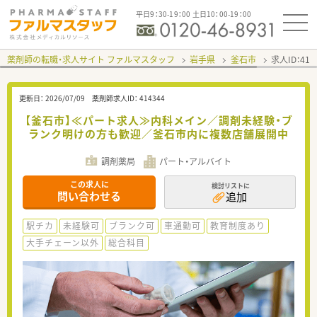
平日9：30-19：00 土日10：00-19：00
薬剤師の転職・求人サイト ファルマスタッフ
岩手県
釜石市
求人ID：41
更新日：
2026/07/09
薬剤師求人ID：
414344
【釜石市】≪パート求人≫内科メイン／調剤未経験・ブ
ランク明けの方も歓迎／釜石市内に複数店舗展開中
調剤薬局
パート・アルバイト
この求人に
検討リストに
問い合わせる
追加
駅チカ
未経験可
ブランク可
車通勤可
教育制度あり
大手チェーン以外
総合科目