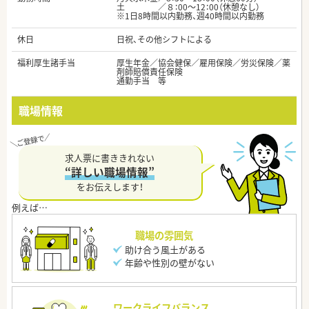
土 ／８：00～12：00（休憩なし）
※1日8時間以内勤務、週40時間以内勤務
休日
日祝、その他シフトによる
福利厚生諸手当
厚生年金／協会健保／雇用保険／労災保険／薬
剤師賠償責任保険
通勤手当 等
職場情報
求人票に書ききれない
“詳しい職場情報”
をお伝えします！
職場の雰囲気
助け合う風土がある
年齢や性別の壁がない
ワークライフバランス