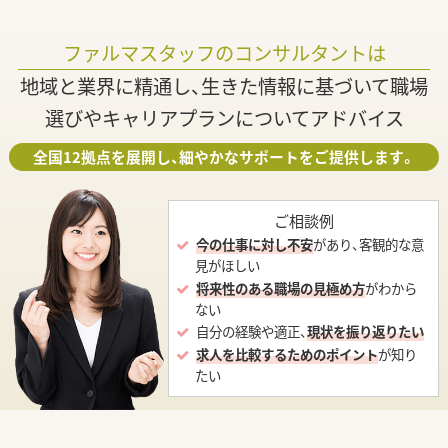
ファルマスタッフのコンサルタントは
地域と業界に精通し、生きた情報に基づいて職場
選びやキャリアプランについてアドバイス
全国12拠点を展開し、細やかなサポートをご提供します。
ご相談例
今の仕事に対し不安
があり、客観的な意
見がほしい
将来性のある職場の見極め方
がわから
ない
自分の経験や適正、
現状を振り返りたい
求人を比較するためのポイント
が知り
たい