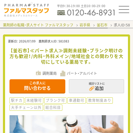
平日9：30-19：00 土日10：00-19：00
薬剤師の転職・求人サイト ファルマスタッフ
岩手県
釜石市
求人ID：58
更新日：
2026/07/09
薬剤師求人ID：
581083
【釜石市】≪パート求人≫調剤未経験・ブランク明けの
方も歓迎！/内科・外科メイン/地域社会との関わりを大
切にしている薬局です。
調剤薬局
パート・アルバイト
この求人に
検討リストに
問い合わせる
追加
駅チカ
未経験可
ブランク可
車通勤可
教育制度あり
大手チェーン以外
総合科目