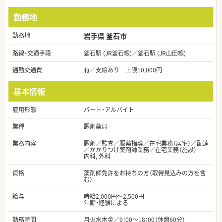
勤務地
勤務地
岩手県 釜石市
路線・交通手段
釜石駅 (JR釜石線)／釜石駅 (JR山田線)
通勤交通費
有／支給あり 上限10,000円
基本情報
雇用形態
パート・アルバイト
業種
調剤薬局
業務内容
調剤／監査／服薬指導／在宅業務（居宅）／配達
／かかりつけ薬剤師業務／在宅業務（施設）
内科, 外科
資格
薬剤師免許をお持ちの方（取得見込みの方を含
む）
給与
時給2,000円～2,500円
年齢・経験による
勤務時間
月火水木金／9：00～18：00（休憩60分）