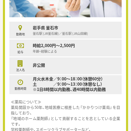
岩手県 釜石市
釜石駅 (JR釜石線)／釜石駅 (JR山田線)
勤務地
時給2,000円～2,500円
年齢・経験による
給与
非公開
法人名
月火水木金／9：00～18：00（休憩60分）
土 ／9：00～13：00（休憩なし）
勤務時間
※1日8時間以内勤務、週40時間以内勤務
≪薬局について≫
薬局開設から50年、地域医療に根差した『かかりつけ薬局』を目
指しており、
『地域のホーム薬剤師』として貢献することを志としている企業
です。
学校薬剤師や、スポーツクラブサポーターなど、