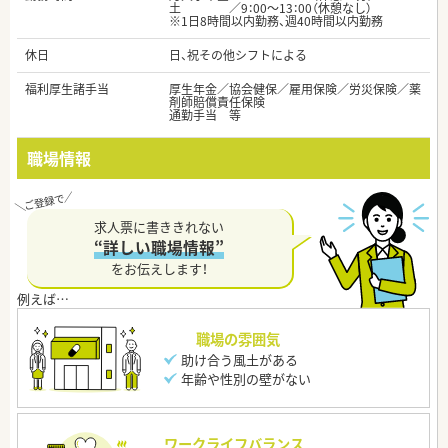
土 ／9：00～13：00（休憩なし）
※1日8時間以内勤務、週40時間以内勤務
休日
日、祝その他シフトによる
福利厚生諸手当
厚生年金／協会健保／雇用保険／労災保険／薬
剤師賠償責任保険
通勤手当 等
職場情報
求人票に書ききれない
“詳しい職場情報”
をお伝えします！
職場の雰囲気
助け合う風土がある
年齢や性別の壁がない
ワークライフバランス