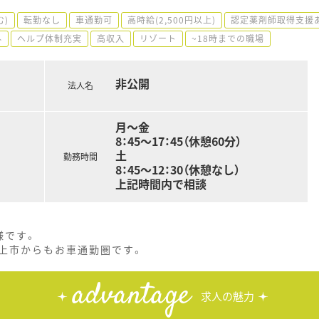
む)
転勤なし
車通勤可
高時給(2,500円以上)
認定薬剤師取得支援
外
ヘルプ体制充実
高収入
リゾート
~18時までの職場
非公開
法人名
月～金
8：45～17：45（休憩60分）
土
勤務時間
8：45～12：30（休憩なし）
上記時間内で相談
様です。
北上市からもお車通勤圏です。
advantage
求人の魅力