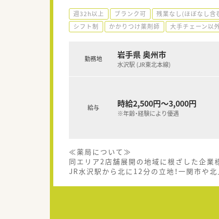
週32h以上
ブランク可
残業なし(ほぼなし含
シフト制
かかりつけ薬剤師
大手チェーン以
岩手県 奥州市
勤務地
水沢駅 (JR東北本線)
時給2,500円～3,000円
給与
※年齢・経験により優遇
≪薬局について≫
同エリア2店舗展開の地域に根ざした企業
JR水沢駅から北に12分の立地！一関市や