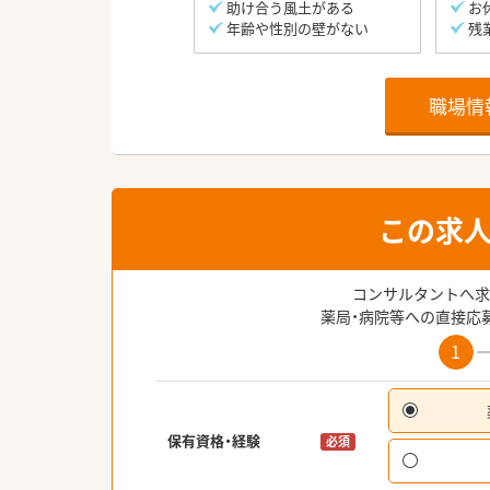
助け合う風土がある
お
年齢や性別の壁がない
残
職場情
この求
コンサルタントへ求
薬局・病院等への直接応
1
保有資格・経験
必須