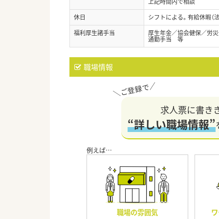
上記時間内で相談
休日
シフトによる。有給休暇（
福利厚生諸手当
厚生年金／協会健保／労災
通勤手当 等
職場情報
求人票に書き
“詳しい職場情報”
職場の雰囲気
ワ