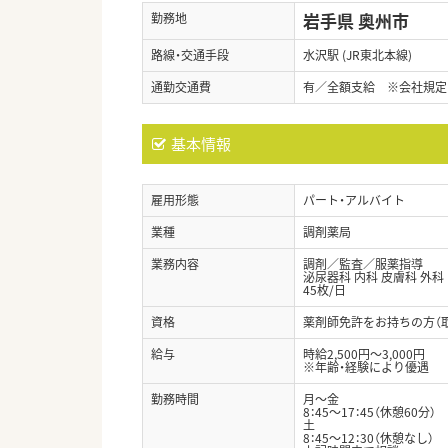
岩手県 奥州市
勤務地
路線・交通手段
水沢駅 (JR東北本線)
通勤交通費
有／全額支給 ※会社規定
基本情報
雇用形態
パート・アルバイト
業種
調剤薬局
業務内容
調剤／監査／服薬指導
泌尿器科 内科 皮膚科 外科
45枚/日
資格
薬剤師免許をお持ちの方（
給与
時給2,500円～3,000円
※年齢・経験により優遇
勤務時間
月～金
8：45～17：45（休憩60分）
土
8：45～12：30（休憩なし）