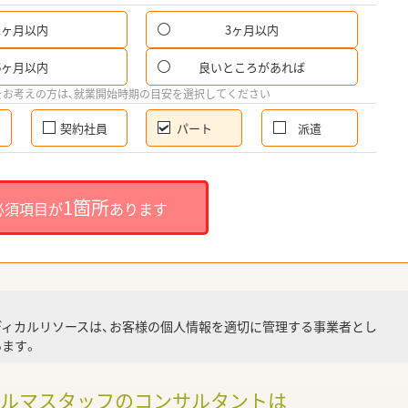
1ヶ月以内
3ヶ月以内
パ
6ヶ月以内
良いところがあれば
希
をお考えの方は、就業開始時期の目安を選択してください
契約社員
パート
派遣
就
1箇所
必須項目が
あります
就業
ディカルリソースは、お客様の個人情報を適切に管理する事業者とし
ます。
調
ァルマスタッフのコンサルタントは